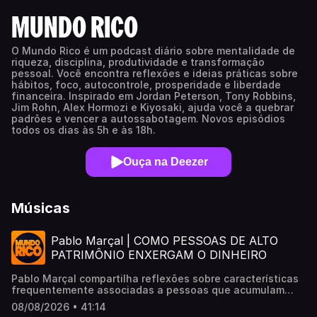
MUNDO RICO
O Mundo Rico é um podcast diário sobre mentalidade de
riqueza, disciplina, produtividade e transformação
pessoal. Você encontra reflexões e ideias práticas sobre
hábitos, foco, autocontrole, prosperidade e liberdade
financeira. Inspirado em Jordan Peterson, Tony Robbins,
Jim Rohn, Alex Hormozi e Kiyosaki, ajuda você a quebrar
padrões e vencer a autossabotagem. Novos episódios
todos os dias às 5h e às 18h.
Ouça na Deezer
Músicas
Pablo Marçal | COMO PESSOAS DE ALTO
PATRIMÔNIO ENXERGAM O DINHEIRO
Pablo Marçal compartilha reflexões sobre características
frequentemente associadas a pessoas que acumulam
patrimônio ao longo da vida. Entre elas estão a
08/08/2026 • 41:14
valorização do aprendizado contínuo, o foco na geração