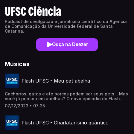
UFSC Ciência
Podcast de divulgação e jornalismo científico da Agência
de Comunicação da Universidade Federal de Santa
Catarina.
Ouça na Deezer
Músicas
Flash UFSC - Meu pet abelha
Cachorros, gatos e até porcos podem ser seus pets... Mas
você já pensou em abelhas? O novo episódio do Flash
UFSC mostra como as abelhas sem ferrão podem ser como
07/12/2023 • 07:35
um novo pet, criadas no seu quintal de casa ou até
mesmo na varanda do seu apartamento. A engenheira
ambiental Stefânia Hofmann, integrante do Núcleo de
Flash UFSC - Charlatanismo quântico
Educação Ambiental da UFSC (Neamb), fala sobre alguns
cuidados que devemos ter para criar abelhas sem ferrão
em ambientes urbanos. ======== CRÉDITOS: Produção,