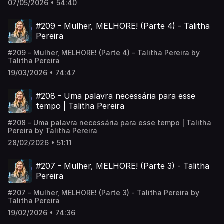
07/05/2026 • 54:40
perder o que Ele está fazendo agora.🔥 Ela compartilhou
quatro verdades que mudam a forma como você enxerga
essa estação: ✅ DISTINGA FUNDAÇÃO DE LINHA DE
#209 - Mulher, MELHORE! (Parte 4) - Talitha
CHEGADA ✅ APRENDA A DIFERENÇA ENTRE RECORDAR E
Pereira
HABITAR ✅ RECONHEÇA QUE DEUS É CONSISTENTE E
CRIATIVO AO MESMO TEMPO ✅ CONFIE NO MESMO NOME
#209 - Mulher, MELHORE! (Parte 4) - Talitha Pereira by
PARA ENFRENTAR O NÚMERO NOVO Deus está fazendo
Talitha Pereira
coisas novas na sua vida, você crê?? 🥹 Compartilhe essa
mensagem com alguém que precisa ouvir isso e
19/03/2026 • 74:47
acompanhe os próximos conteúdos!
#208 - Uma palavra necessária para esse
tempo | Talitha Pereira
#208 - Uma palavra necessária para esse tempo | Talitha
Pereira by Talitha Pereira
28/02/2026 • 51:11
#207 - Mulher, MELHORE! (Parte 3) - Talitha
Pereira
#207 - Mulher, MELHORE! (Parte 3) - Talitha Pereira by
Talitha Pereira
19/02/2026 • 74:36