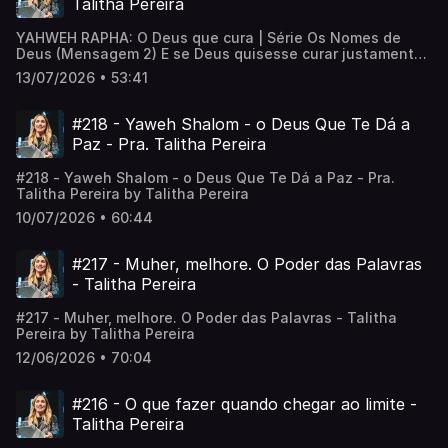
Talitha Pereira
YAHWEH RAPHA: O Deus que cura | Série Os Nomes de
Deus (Mensagem 2) E se Deus quisesse curar justamente
a ferida que você aprendeu a esconder? Nesta segunda
13/07/2026 • 53:41
mensagem da série Os Nomes de Deus, descobrimos como
Deus se revelou a Israel em um lugar chamado Mara, onde
as águas eram amargas. Foi exatamente ali, no cenário da
#218 - Yaweh Shalom - o Deus Que Te Dá a
dor, da decepção e da sede, que Ele declarou: "Eu sou
Paz - Pra. Talitha Pereira
Yahweh Rapha", o Senhor que cura. Nesta pregação você
vai descobrir: ✔️ Como Deus transforma a amargura em
#218 - Yaweh Shalom - o Deus Que Te Dá a Paz - Pra.
restauração ✔️ Por que a cura de Deus começa nas feridas
Talitha Pereira by Talitha Pereira
que você esconde ✔️ Como Yahweh Rapha restaura o
coração e transforma sua dor em testemunho Ouça até o
10/07/2026 • 60:44
final e descubra que o Deus que curou as águas de Mara
continua curando corações, restaurando histórias e
trazendo esperança para quem pensava que nunca mais
#217 - Muher, melhore. O Poder das Palavras
seria o mesmo.
- Talitha Pereira
#217 - Muher, melhore. O Poder das Palavras - Talitha
Pereira by Talitha Pereira
12/06/2026 • 70:04
#216 - O que fazer quando chegar ao limite -
Talitha Pereira