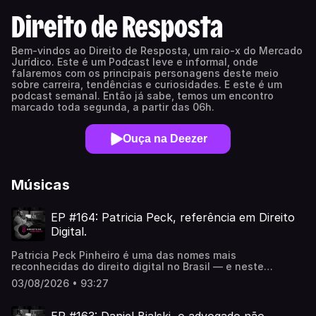
Direito de Resposta
Bem-vindos ao Direito de Resposta, um raio-x do Mercado
Jurídico. Este é um Podcast leve e informal, onde
falaremos com os principais personagens deste meio
sobre carreira, tendências e curiosidades. E este é um
podcast semanal. Então já sabe, temos um encontro
marcado toda segunda, a partir das 06h.
Ouça na Deezer
Músicas
EP #164: Patricia Peck, referência em Direito
Digital.
Patricia Peck Pinheiro é uma das nomes mais
reconhecidas do direito digital no Brasil — e neste
episódio do Direito de Resposta ela conta uma trajetória
03/08/2026 • 93:27
que começa muito antes da advocacia: a paixão por
tecnologia nasceu ainda criança, entre a rotina de "filha
de aviação" da Varig, os primeiros videogames e a