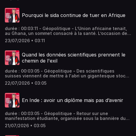
Riyad. .. Vous aimez ce podcast ? Pour écouter tous les
épisodes sans limite, rendez-vous sur Radio France
Pourquoi le sida continue de tuer en Afrique
durée : 00:03:11 - Géopolitique - L’Union africaine tenait,
au Ghana, un sommet consacré à la santé. L’occasion de
rappeler que le sida reste un fléau majeur. Vous aimez ce
23/07/2026 • 03:11
podcast ? Pour écouter tous les épisodes sans limite,
rendez-vous sur Radio France
Quand les données scientifiques prennent le
chemin de l'exil
durée : 00:03:05 - Géopolitique - Des scientifiques
suisses viennent de mettre à l'abri un gigantesque stock
de données récoltées par la NASA. Vous aimez ce podcast
22/07/2026 • 03:05
? Pour écouter tous les épisodes sans limite, rendez-vous
sur Radio France
En Inde : avoir un diplôme mais pas d’avenir
durée : 00:03:05 - Géopolitique - Retour sur une
manifestation étudiante, organisée sous la bannière du
"Parti du peuple des cafards" le 20 juillet 2026 à New
21/07/2026 • 03:05
Delhi. Vous aimez ce podcast ? Pour écouter tous les
épisodes sans limite, rendez-vous sur Radio France