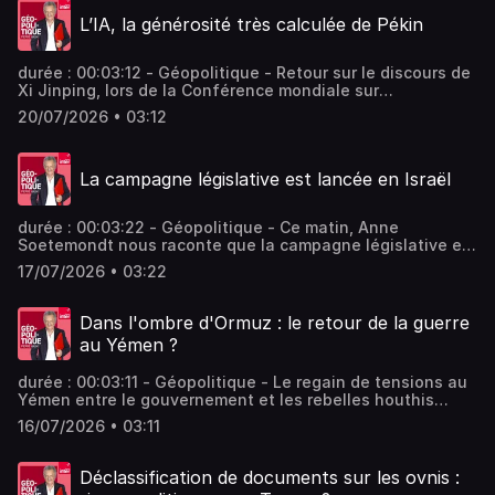
L’IA, la générosité très calculée de Pékin
durée : 00:03:12 - Géopolitique - Retour sur le discours de
Xi Jinping, lors de la Conférence mondiale sur
l’Intelligence artificielle, qui se tenait ce week-end à
20/07/2026 • 03:12
Shanghai; le président chinois a plaidé pour une IA
accessible à tous. Vous aimez ce podcast ? Pour écouter
tous les épisodes sans limite, rendez-vous sur Radio
La campagne législative est lancée en Israël
France
durée : 00:03:22 - Géopolitique - Ce matin, Anne
Soetemondt nous raconte que la campagne législative est
bel et bien lancée en Israel ! Vous aimez ce podcast ?
17/07/2026 • 03:22
Pour écouter tous les épisodes sans limite, rendez-vous
sur Radio France
Dans l'ombre d'Ormuz : le retour de la guerre
au Yémen ?
durée : 00:03:11 - Géopolitique - Le regain de tensions au
Yémen entre le gouvernement et les rebelles houthis
menace la trêve onusienne. Ce conflit, alimenté par des
16/07/2026 • 03:11
soutiens régionaux, fait craindre une instabilité accrue
aux abords du détroit de Bab-el-Mandeb. - invités : Anne
Soetemondt Journaliste Vous aimez ce podcast ? Pour
Déclassification de documents sur les ovnis :
écouter tous les épisodes sans limite, rendez-vous sur