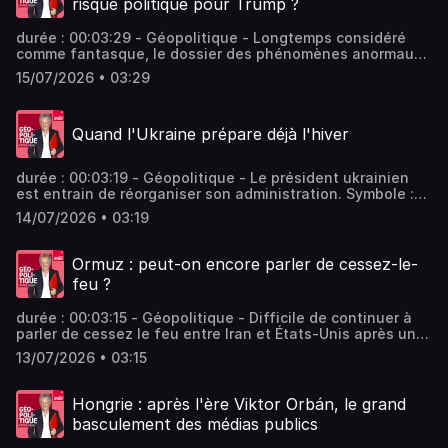
risque politique pour Trump ?
Radio France
durée : 00:03:29 - Géopolitique - Longtemps considéré
comme fantasque, le dossier des phénomènes anormaux
non identifiés (PAN) est désormais ouvert aux Etats-Unis.
15/07/2026 • 03:29
Non sans conséquence politiques. - invités : Anne
Soetemondt Journaliste Vous aimez ce podcast ? Pour
écouter tous les épisodes sans limite, rendez-vous sur
Quand l'Ukraine prépare déjà l'hiver
Radio France
durée : 00:03:19 - Géopolitique - Le président ukrainien
est entrain de réorganiser son administration. Symbole :
un grand remaniement gouvernemental annoncé ce week-
14/07/2026 • 03:19
end. Exit la Première ministre. Elle a remis sa démission au
parlement. - invités : Anne Soetemondt Journaliste Vous
aimez ce podcast ? Pour écouter tous les épisodes sans
Ormuz : peut-on encore parler de cessez-le-
limite, rendez-vous sur Radio France
feu ?
durée : 00:03:15 - Géopolitique - Difficile de continuer à
parler de cessez le feu entre Iran et États-Unis après un
week-end marqué par le ciblage par Téhéran d'un navire
13/07/2026 • 03:15
marchant, des frappes américaines en riposte et des
attaques encore ce lundi matin dans le golfe. - invités :
Anne Soetemondt Journaliste Vous aimez ce podcast ?
Hongrie : après l'ère Viktor Orbán, le grand
Pour écouter tous les épisodes sans limite, rendez-vous
basculement des médias publics
sur Radio France