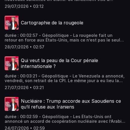
densifier davantage encore Starlink, l'entreprise d'Elon
29/07/2026 • 03:12
Musk. Vous aimez ce podcast ? Pour écouter tous les
épisodes sans limite, rendez-vous sur Radio France
Cartographie de la rougeole
durée : 00:02:57 - Géopolitique - La rougeole fait un
retour en force aux États-Unis, mais ce n’est pas le seul
pays concerné. On assiste, ces dernières années, à une
28/07/2026 • 02:57
recrudescence des flambées de rougeole sur tous les
continents. Vous aimez ce podcast ? Pour écouter tous
les épisodes sans limite, rendez-vous sur Radio France
Qui veut la peau de la Cour pénale
internationale ?
durée : 00:03:21 - Géopolitique - Le Venezuela a annoncé,
vendredi, son retrait de la CPI. Le même jour a eu lieu la
révocation du procureur de la Cour internationale, Karim
27/07/2026 • 03:21
Khan, accusé d'agression sexuelle. Tout cela vient alors
que les États-Unis ont lancé une campagne pour
démanteler la Cour pénale internationale. Vous aimez ce
Nucléaire : Trump accorde aux Saoudiens ce
podcast ? Pour écouter tous les épisodes sans limite,
qu’il refuse aux Iraniens
rendez-vous sur Radio France
durée : 00:02:59 - Géopolitique - Les États-Unis ont
annoncé un accord de coopération nucléaire avec l’Arabie
saoudite, un accord qui fait la part belle aux exigences de
24/07/2026 • 02:59