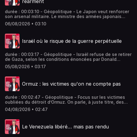
réarment
durée : 00:03:10 - Géopolitique - Le Japon veut renforcer
son arsenal militaire. Le ministre des armées japonais
appelle en effet « à renforcer davantage encore les
06/08/2026 • 03:10
capacités de défense » de l’archipel. - équipe : Marie
Boëton Vous aimez ce podcast ? Pour écouter tous les
épisodes sans limite, rendez-vous sur Radio France
Israël où le risque de la guerre perpétuelle
durée : 00:03:17 - Géopolitique - Israël refuse de se retirer
de Gaza, selon les conditions énoncées par Donald
Trump, alors que le pays est également sur quatre autres
05/08/2026 • 03:17
fronts. - équipe : Marie Boëton Vous aimez ce podcast ?
Pour écouter tous les épisodes sans limite, rendez-vous
sur Radio France
Ormuz : les victimes qu'on ne compte pas
durée : 00:02:47 - Géopolitique - Focus sur les victimes
oubliées du détroit d’Ormuz. On parle, à juste titre, des
morts côté iranien et américain. Pas des autres. - équipe :
04/08/2026 • 02:47
Marie Boëton Vous aimez ce podcast ? Pour écouter tous
les épisodes sans limite, rendez-vous sur Radio France
Le Venezuela libéré… mais pas rendu