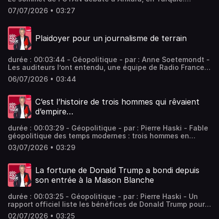
Comme à chaque réunion internationale depuis le retour
07/07/2026 • 03:27
au pouvoir du président américain, les dirigeants
européens retiennent leur souffle. Et pourtant l'OTAN a
déjà changé. - invités : Anne Soetemondt Journaliste
Plaidoyer pour un journalisme de terrain
Vous aimez ce podcast ? Pour écouter tous les épisodes
sans limite, rendez-vous sur Radio France
durée : 00:03:44 - Géopolitique - par : Anne Soetemondt -
Les auditeurs l’ont entendu, une équipe de Radio France a
obtenu l’autorisation d’entrer sur le sol iranien. Enfin. Cela
06/07/2026 • 03:44
fait des mois que nous essayons. Et c'est une bonne
nouvelle pour l'information. - invités : Anne Soetemondt
Journaliste Vous aimez ce podcast ? Pour écouter tous
C’est l’histoire de trois hommes qui rêvaient
les épisodes sans limite, rendez-vous sur Radio France
d’empire…
durée : 00:03:29 - Géopolitique - par : Pierre Haski - Fable
géopolitique des temps modernes : trois hommes en
quête d’empires, Donald Trump, Vladimir Poutine et Xi
03/07/2026 • 03:29
Jinping, veulent façonner le monde à leur image. Le reste
du monde ne l’entend peut-être pas de cette manière,
mais peut-il contrecarrer leurs plans ? Vous aimez ce
La fortune de Donald Trump a bondi depuis
podcast ? Pour écouter tous les épisodes sans limite,
son entrée à la Maison Blanche
rendez-vous sur Radio France
durée : 00:03:25 - Géopolitique - par : Pierre Haski - Un
rapport officiel liste les bénéfices de Donald Trump pour
sa première année à la Maison Blanche : plus de 2
02/07/2026 • 03:25