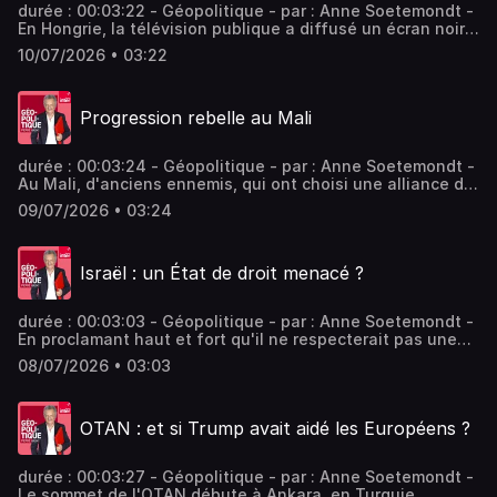
durée : 00:03:22 - Géopolitique - par : Anne Soetemondt -
En Hongrie, la télévision publique a diffusé un écran noir
cette semaine pour marquer sa volonté d'indépendance.
10/07/2026 • 03:22
Ce geste symbolique illustre les réformes engagées par le
nouveau Premier ministre, Péter Magyar, pour transformer
le pays. Vous aimez ce podcast ? Pour écouter tous les
Progression rebelle au Mali
épisodes sans limite, rendez-vous sur Radio France
durée : 00:03:24 - Géopolitique - par : Anne Soetemondt -
Au Mali, d'anciens ennemis, qui ont choisi une alliance de
circonstance pour renverser la junte au pouvoir, viennent
09/07/2026 • 03:24
de marquer un nouveau point. Direction Bamako? - invités
: Anne Soetemondt Journaliste Vous aimez ce podcast ?
Pour écouter tous les épisodes sans limite, rendez-vous
Israël : un État de droit menacé ?
sur Radio France
durée : 00:03:03 - Géopolitique - par : Anne Soetemondt -
En proclamant haut et fort qu'il ne respecterait pas une
décision de la Cour suprême, le premier ministre israélien
08/07/2026 • 03:03
a ouvert une crise constitutionnelle et suscité des doutes
dans l'opposition. - invités : Anne Soetemondt Journaliste
Vous aimez ce podcast ? Pour écouter tous les épisodes
OTAN : et si Trump avait aidé les Européens ?
sans limite, rendez-vous sur Radio France
durée : 00:03:27 - Géopolitique - par : Anne Soetemondt -
Le sommet de l'OTAN débute à Ankara, en Turquie.