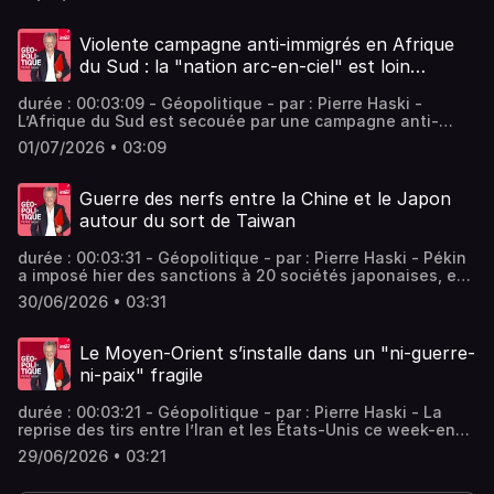
milliards de dollars, dont la moitié dans les
cryptomonnaies. Le soupçon de conflit d’intérêt plane sur
son coportement, et pourrait devenir l’un des enjeux des
Violente campagne anti-immigrés en Afrique
élections de mi-mandat. Vous aimez ce podcast ? Pour
du Sud : la "nation arc-en-ciel" est loin…
écouter tous les épisodes sans limite, rendez-vous sur
Radio France
durée : 00:03:09 - Géopolitique - par : Pierre Haski -
L’Afrique du Sud est secouée par une campagne anti-
migrants africains illégaux : le président Ramaphosa met
01/07/2026 • 03:09
en garde contre "la xénophobie et l’afrophobie", mais le
mouvement ne faiblit pas, alimenté par les rivalités
politiques, les réseaux sociaux, et… l’exemple américain.
Guerre des nerfs entre la Chine et le Japon
Vous aimez ce podcast ? Pour écouter tous les épisodes
autour du sort de Taiwan
sans limite, rendez-vous sur Radio France
durée : 00:03:31 - Géopolitique - par : Pierre Haski - Pékin
a imposé hier des sanctions à 20 sociétés japonaises, en
plus d’un embargo sur les terres rares : en cause, les
30/06/2026 • 03:31
déclarations de la première ministre japonaise à propos
de Taiwan. La vieille animosité sino-nippone refait
surface : Pékin dénonce la « résurgence du militarisme
Le Moyen-Orient s’installe dans un "ni-guerre-
japonais ». Vous aimez ce podcast ? Pour écouter tous les
ni-paix" fragile
épisodes sans limite, rendez-vous sur Radio France
durée : 00:03:21 - Géopolitique - par : Pierre Haski - La
reprise des tirs entre l’Iran et les États-Unis ce week-end
résulte de l’état d’incertitude dans lequel est entré la
29/06/2026 • 03:21
région, basé sur le flou des accords conclus. Un nouvel
accord serait survenu cette nuit, mais cette situation, sur