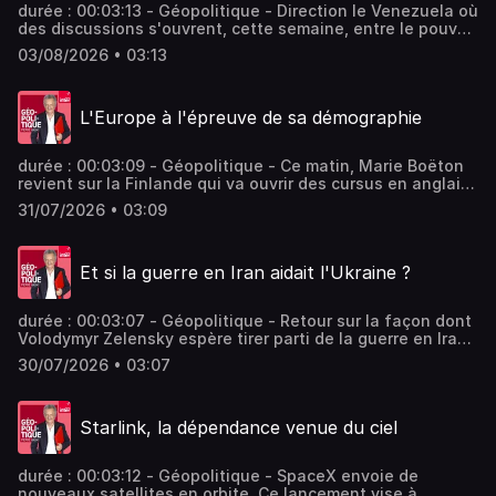
durée : 00:03:13 - Géopolitique - Direction le Venezuela où
des discussions s'ouvrent, cette semaine, entre le pouvoir
en place et l’opposition pour parler de l’après-Maduro. -
03/08/2026 • 03:13
équipe : Marie Boëton Vous aimez ce podcast ? Pour
écouter tous les épisodes sans limite, rendez-vous sur
Radio France
L'Europe à l'épreuve de sa démographie
durée : 00:03:09 - Géopolitique - Ce matin, Marie Boëton
revient sur la Finlande qui va ouvrir des cursus en anglais
dans ses lycées… La Finlande, qui vieillit et voit sa
31/07/2026 • 03:09
population active s’effriter, espère faire venir des
étrangers jeunes, maîtrisant l’anglais et susceptibles de
poursuivre des études supérieures. Vous aimez ce
Et si la guerre en Iran aidait l'Ukraine ?
podcast ? Pour écouter tous les épisodes sans limite,
rendez-vous sur Radio France
durée : 00:03:07 - Géopolitique - Retour sur la façon dont
Volodymyr Zelensky espère tirer parti de la guerre en Iran.
Vous aimez ce podcast ? Pour écouter tous les épisodes
30/07/2026 • 03:07
sans limite, rendez-vous sur Radio France
Starlink, la dépendance venue du ciel
durée : 00:03:12 - Géopolitique - SpaceX envoie de
nouveaux satellites en orbite. Ce lancement vise à