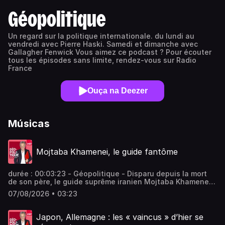
Géopolitique
Un regard sur la politique internationale. du lundi au
vendredi avec Pierre Haski. Samedi et dimanche avec
Gallagher Fenwick Vous aimez ce podcast ? Pour écouter
tous les épisodes sans limite, rendez-vous sur Radio
France
Ouça na Deezer
Músicas
Mojtaba Khamenei, le guide fantôme
durée : 00:03:23 - Géopolitique - Disparu depuis la mort
de son père, le guide suprême iranien Mojtaba Khamenei
alimente les spéculations. Son invisibilité totale et le
07/08/2026 • 03:23
recours à une communication manuelle interrogent les
services de renseignement occidentaux. - équipe : Marie
Boëton Vous aimez ce podcast ? Pour écouter tous les
Japon, Allemagne : les « vaincus » d’hier se
épisodes sans limite, rendez-vous sur Radio France