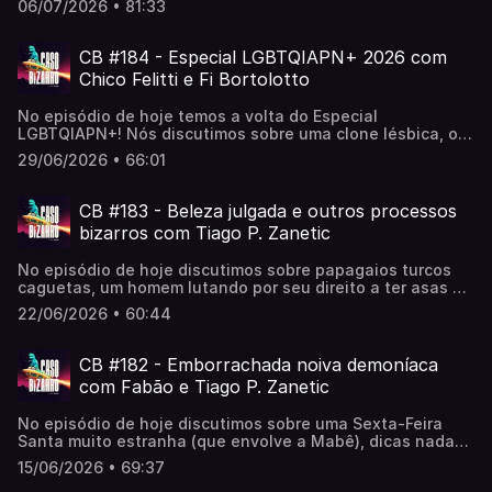
'Experimente agora' Observação: O código promocional só
06/07/2026 • 81:33
Caso Bizarro no Teatro Youtube!Ingressos aqui:
pode ser inserido uma vez.
https://bit.ly/4egVSrU〰️📽️ youtube.com/@CasoBizarro👽
apoia.se/casobizarro🛸 orelo.cc/casobizarro
CB #184 - Especial LGBTQIAPN+ 2026 com
Chico Felitti e Fi Bortolotto
No episódio de hoje temos a volta do Especial
LGBTQIAPN+! Nós discutimos sobre uma clone lésbica, o
apavorante Zap Amarelo e a inventora da
29/06/2026 • 66:01
bissexualidade!***🎭 Temporada de gravações Caso
Bizarro no Teatro Youtube!Ingressos aqui:
https://bit.ly/4egVSrU〰️📽️ youtube.com/@CasoBizarro👽
CB #183 - Beleza julgada e outros processos
apoia.se/casobizarro🛸 orelo.cc/casobizarro
bizarros com Tiago P. Zanetic
No episódio de hoje discutimos sobre papagaios turcos
caguetas, um homem lutando por seu direito a ter asas e
uma mulher processada por ter dado à luz a filhos
22/06/2026 • 60:44
feios!***🎭 Temporada de gravações Caso Bizarro no
Teatro Youtube!Ingressos aqui: https://bit.ly/4egVSrU〰️
Dicas Bizarras:▪️Donkey Kong Country: Tropical Freeze
CB #182 - Emborrachada noiva demoníaca
(Tiago)▪️Advogado Fantasma ▫️ Netflix (Mabê)〰️📽️
com Fabão e Tiago P. Zanetic
youtube.com/@CasoBizarro👽 apoia.se/casobizarro🛸
orelo.cc/casobizarro
No episódio de hoje discutimos sobre uma Sexta-Feira
Santa muito estranha (que envolve a Mabê), dicas nada
convencionais de como lidar com uma assombração e uma
15/06/2026 • 69:37
noiva de borracha endemoniada! 〰️Dicas