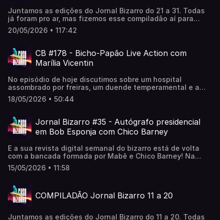
Juntamos as edições do Jornal Bizarro do 21 a 31. Todas
já foram pro ar, mas fizemos esse compiladão aí para
relembrar =)Gostou? Comenta aí
20/05/2026 • 117:42
CB #178 - Bicho-Papão Live Action com
Marília Vicentin
No episódio de hoje discutimos sobre um hospital
assombrado por freiras, um duende temperamental e a
versão live action do Bicho-papão!〰️Dicas Bizarras:▪️Os
18/05/2026 • 50:44
Testamentos: Das Filhas de Gilead ▫️ Disney+ (Mali)▪️Treta
(2ª temporada) ▫️ Netflix (Mabê)▪️Ronaldinho Gaúcho ▫️
Netflix (Mabê)〰️📽️ youtube.com/@CasoBizarro👽
Jornal Bizarro #35 - Autógrafo presidencial
apoia.se/casobizarro🛸 orelo.cc/casobizarro
em Bob Esponja com Chico Barney
E a sua revista digital semanal do bizarro está de volta
com a bancada formada por Mabê e Chico Barney! Na
edição desta semana, um rapper pede autógrafo em seu
15/05/2026 • 11:58
Bob Esponja e um tronco animalesco!〰️📽️
youtube.com/@CasoBizarro👽 apoia.se/casobizarro🛸
orelo.cc/casobizarro
COMPILADÃO Jornal Bizarro 11 a 20
Juntamos as edições do Jornal Bizarro do 11 a 20. Todas