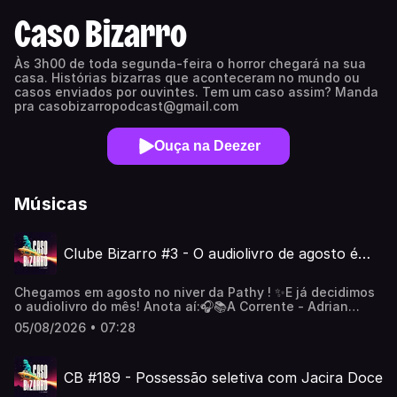
Caso Bizarro
Às 3h00 de toda segunda-feira o horror chegará na sua
casa. Histórias bizarras que aconteceram no mundo ou
casos enviados por ouvintes. Tem um caso assim? Manda
pra casobizarropodcast@gmail.com
Ouça na Deezer
Músicas
Clube Bizarro #3 - O audiolivro de agosto é…
Chegamos em agosto no niver da Pathy ! ✨E já decidimos
o audiolivro do mês! Anota aí:🎧📚A Corrente - Adrian
McKinty Sinopse: Imagina receber uma ligação dizendo
05/08/2026 • 07:28
que seu filho foi sequestrado. Você entra em pânico,
claro. Aí vem a instrução: pra ter seu filho de volta, você
precisa sequestrar o filho de outra pessoa. Sim, isso
CB #189 - Possessão seletiva com Jacira Doce
mesmo. Bem-vindo à Corrente, um esquema criminoso que
transformou pais desesperados em uma pirâmide do