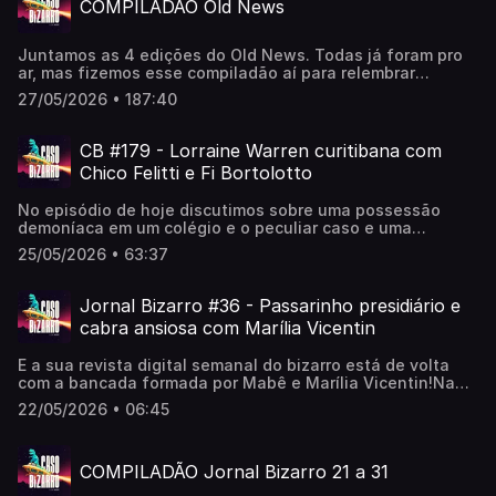
COMPILADÃO Old News
Juntamos as 4 edições do Old News. Todas já foram pro
ar, mas fizemos esse compiladão aí para relembrar
=)Gostou? Comenta aí
27/05/2026 • 187:40
CB #179 - Lorraine Warren curitibana com
Chico Felitti e Fi Bortolotto
No episódio de hoje discutimos sobre uma possessão
demoníaca em um colégio e o peculiar caso e uma
pretensa demonologista em Curitiba!〰️Dicas Bizarras:▪️O
25/05/2026 • 63:37
Segredo de Widow's Bay ▫️ Apple TV (Mabê)▪️O Segredo de
Um Milhão de Dólares (2ª temp.) ▫️ Netflix (Fi)▪️The Traitors
▫️ Prime Vídeo (Fi)▪️Pornografia Auditiva, Álbum de Bia Soull
Jornal Bizarro #36 - Passarinho presidiário e
+ Muito Romântico, EP de Maui (Fi)▪️Big Mistakes ▫️ Netflix
cabra ansiosa com Marília Vicentin
(Chico)〰️📽️ youtube.com/@CasoBizarro👽
apoia.se/casobizarro🛸 orelo.cc/casobizarro
E a sua revista digital semanal do bizarro está de volta
com a bancada formada por Mabê e Marília Vicentin!Na
edição desta semana, um passarinho presidiário e a
22/05/2026 • 06:45
solução para a ansiedade de uma cabra!〰️📽️
youtube.com/@CasoBizarro👽 apoia.se/casobizarro🛸
orelo.cc/casobizarro
COMPILADÃO Jornal Bizarro 21 a 31