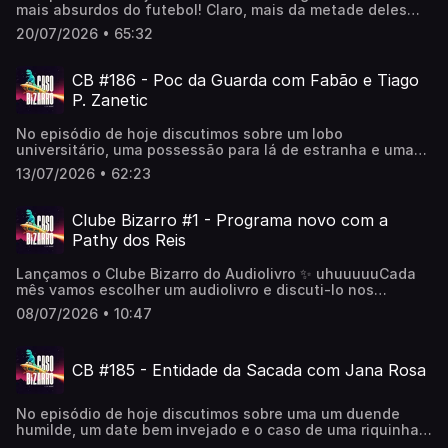
mais absurdos do futebol! Claro, mais da metade deles
envolve o Ronaldinho Gaúcho!***🎭 Temporada de Caso
20/07/2026 • 65:32
Bizarro no teatro!CB no Teatro YouTube (gravações):
https://bit.ly/4egVSrUCB ao vivo em Recife:
https://bit.ly/3SWirK8〰️📽️ youtube.com/@CasoBizarro👽
CB #186 - Poc da Guarda com Fabão e Tiago
apoia.se/casobizarro🛸 orelo.cc/casobizarro
P. Zanetic
No episódio de hoje discutimos sobre um lobo
universitário, uma possessão para lá de estranha e uma
poc da guarda! ***🎭 Temporada de Caso Bizarro no
13/07/2026 • 62:23
teatro!CB no Teatro YouTube (gravações):
https://bit.ly/4egVSrUCB ao vivo em Recife:
https://bit.ly/3SWirK8〰️Dicas Bizarras:▪️O Feitiço de Áquila
Clube Bizarro #1 - Programa novo com a
▫️ Disney+ (Tiago)▪️Off Campus: Amores Improváveis ▫️ Prime
Pathy dos Reis
Vídeo (Mabê)▪️Margô Está em Apuros ▫️ Apple TV+
(Fabão)▪️Space Skits @spaceskits (Tiago)▪️Álbum Born to
Lançamos o Clube Bizarro do Audiolivro ✨ uhuuuuuCada
Kill - Social Distortion (Tiago)▪️Álbuns Duquesa (Mabê)〰️📽️
mês vamos escolher um audiolivro e discuti-lo nos
youtube.com/@CasoBizarro👽 apoia.se/casobizarro🛸
episódios do Clube dentro do podcast Caso Bizarro.Serão
orelo.cc/casobizarro
08/07/2026 • 10:47
dois episódios mensais sempre às quartas feiras
discutindo as histórias e criando teorias. Você é
assinante do Amazon Music Unlimited? Se sim, você já
CB #185 - Entidade da Sacada com Jana Rosa
tem acesso a um audiolivro grátis por mês.Se não, pega a
dica desse CUPOM 🫵Cupom: AUDIOLIVROInstruções:Visite
https://music.amazon.com.br/unlimited/signup no seu
No episódio de hoje discutimos sobre uma um duende
navegador web Clique em 'Inserir código
humilde, um date bem invejado e o caso de uma riquinha
promocional' Digite seu código promocional Clique em
possuída pelo demônio!***🎭 Temporada de gravações