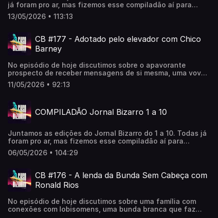
já foram pro ar, mas fizemos esse compiladão aí para
relembrar =)Gostou? Comenta aí
13/05/2026 • 113:13
CB #177 - Adotado pelo elevador com Chico
Barney
No episódio de hoje discutimos sobre o apavorante
prospecto de receber mensagens de si mesma, uma vovó
fofoqueira do além-vida e uma adoção pelo elevador!〰️
11/05/2026 • 92:13
CASO BIZARRO AO VIVO NO TEATRO 🎭 ✨Uma noite
repleta de bizarrices, do jeito que vocês gostam com
Maqui Nóbrega e Camila Fremder, vai ser TUDO!Dia 14/05
COMPILADÃO Jornal Bizarro 1 a 10
no Teatro SABESP Frei Caneca!Compre aqui:
https://uhuu.com/evento/sp/sao-paulo/caso-bizarro-ao-
vivo-16201 〰️Dicas Bizarras:▪️Jury Duty ▫️ Prime Vídeo
Juntamos as edições do Jornal Bizarro do 1 a 10. Todas já
(Mabê)▪️Na Mira do Júri: Retiro Corporativo ▫️ Prime Vídeo
foram pro ar, mas fizemos esse compiladão aí para
(Mabê)▪️Livro Jack Kirby's History of the Future: 2026 and
relembrar =)Gostou? Comenta aí
the Great Disaster (Chico)〰️📽️ youtube.com/@CasoBizarro
06/05/2026 • 104:29
👽 apoia.se/casobizarro🛸 orelo.cc/casobizarro
CB #176 - A lenda da Bunda Sem Cabeça com
Ronald Rios
No episódio de hoje discutimos sobre uma família com
conexões com lobisomens, uma bunda branca que faz
psiu e uma gata mística!〰️CASO BIZARRO AO VIVO NO