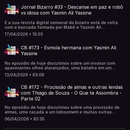
(Gabi)〰️📽️ youtube.com/@CasoBizarro👽
apoia.se/casobizarro🛸 orelo.cc/casobizarro
Jornal Bizarro #33 - Descanse em paz e robô
vs idosa com Yasmin Ali Yassine
E a sua revista digital semanal do bizarro está de volta
com a bancada formada por Mabê e Yasmin Ali
Yassine! Na edição desta semana, um negócio que te faz
17/04/2026 • 15:03
descansar em paz… em caixões! E uma batalha entre uma
idosa e um robô!〰️📽️ youtube.com/@CasoBizarro👽
apoia.se/casobizarro🛸 orelo.cc/casobizarro
CB #173 - Esmola hermana com Yasmin Ali
Yassine
No episódio de hoje discutimos sobre um invasor com
apavorantes olhos alaranjados, uma batalha em um
supermercado e uma esmola misteriosa!***Emma
13/04/2026 • 63:09
Colchões está com até 55% de desconto! E mais 12%
usando o cupom MABE!https://bit.ly/4sZFVuS | Publi〰️
Dicas Bizarras:▪️O Testamento: O Segredo de Anita Harley ▫️
CB #172 - Procissão de almas e outras lendas
Globoplay (Yasmin)▪️Emergência Radioativa ▫️ Netflix
com Thiago de Souza - O Que te Assombra -
(Yasmin)▪️#161 - Césio-137: O maior acidente radiológico
Parte 02
do Brasil (Modus Operandi)〰️📽️
youtube.com/@CasoBizarro👽 apoia.se/casobizarro🛸
No episódio de hoje discutimos sobre uma procissão de
orelo.cc/casobizarro
almas, uma caçada a um lobisomem e muitas outras
lendas!〰️E VAMOS DE CASO BIZARRO AO VIVO NO TEATRO
06/04/2026 • 82:55
🎭 ✨✨✨✨Com as nossas duplas: Chico Felitti, Fi
Bortolotto, Fabão e Tiago P. Zanetic Uma noite repleta de