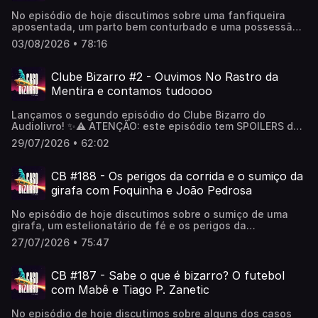
trauma. Agora resta saber: até onde você iria para salvar
No episódio de hoje discutimos sobre uma fanfiqueira
quem ama? 💬 E não esquece de entrar no nosso grupo do
aposentada, um parto bem conturbado e uma possessão
Telegram: https://t.me/+aPz_F-Ti2DU2NTFhEsse programa
seletiva!***CB ao vivo em Recife: https://bit.ly/3SWirK8〰️
é uma iniciativa Amazon Music.Amazon Music
03/08/2026 • 78:16
Projetos Jacira:▪️Livro - Minutos de (des)sabedoria: Pílulas
UnlimitedCUPOM: Audiolivro 3 meses grátis
para amenizar a vida, de Jacira Doce▪️Podcast Irrisório
Show〰️📽️ youtube.com/@CasoBizarro👽
Clube Bizarro #2 - Ouvimos No Rastro da
apoia.se/casobizarro🛸 orelo.cc/casobizarro
Mentira e contamos tudoooo
Lançamos o segundo episódio do Clube Bizarro do
Audiolivro! ✨⚠️ ATENÇÃO: este episódio tem SPOILERS do
audiolivro No Rastro da Mentira! Se você ainda não
29/07/2026 • 62:02
terminou de ouvir, salva esse episódio pra depois.Agora
que todo mundo já conhece a história, chegou a hora de
destrinchar tudo: discutimos as revelações, comentamos
CB #188 - Os perigos da corrida e o sumiço da
as decisões dos personagens, levantamos teorias,
girafa com Foquinha e João Pedrosa
compartilhamos nossas interpretações e, claro, surtamos
com os melhores momentos do audiolivro.Se você ouviu
No episódio de hoje discutimos sobre o sumiço de uma
No Rastro da Mentira, vem participar dessa conversa com
girafa, um estelionatário de fé e os perigos da
a gente!💬 E não esquece de entrar no nosso grupo do
corrida!***🎭 Temporada de Caso Bizarro no teatro!CB no
Telegram: https://t.me/+aPz_F-Ti2DU2NTFhEsse programa
27/07/2026 • 75:47
Teatro YouTube (gravações): https://bit.ly/4egVSrUCB ao
é uma iniciativa Amazon MusicAmazon Music
vivo em Recife: https://bit.ly/3SWirK8〰️📽️
UnlimitedCUPOM: Audiolivro 3 meses grátis
youtube.com/@CasoBizarro👽 apoia.se/casobizarro🛸
CB #187 - Sabe o que é bizarro? O futebol
orelo.cc/casobizarro
com Mabê e Tiago P. Zanetic
No episódio de hoje discutimos sobre alguns dos casos