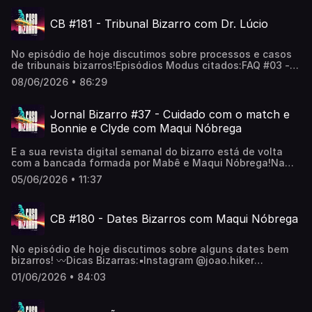
Bizarras:▪️Obsessão ▫️ Prime Vídeo (Fabão)▪️Filmes: Mestres
do Universo e Street Fighter - 2026 (Tiago)▪️Flores
CB #181 - Tribunal Bizarro com Dr. Lúcio
Partidas ▫️ Prime Vídeo (Tiago)▪️Smiling Friends ▫️ HBO Max
(Mabê)〰️📽️ youtube.com/@CasoBizarro👽
apoia.se/casobizarro🛸 orelo.cc/casobizarro
No episódio de hoje discutimos sobre processos e casos
de tribunais bizarros!Episódios Modus citados:FAQ #03 -
Como é ser Jurado no Brasil?FAQ #04 - O Assassino
08/06/2026 • 86:29
PossuídoFAQ #05 - Quem é o verdadeiro Doutor Lauro?
Caso Bizarro #21 - O homem do 6° andar e outras histórias
feat Dr. Lauro (Lúcio)〰️📽️ youtube.com/@CasoBizarro👽
Jornal Bizarro #37 - Cuidado com o match e
apoia.se/casobizarro🛸 orelo.cc/casobizarro
Bonnie e Clyde com Maqui Nóbrega
E a sua revista digital semanal do bizarro está de volta
com a bancada formada por Mabê e Maqui Nóbrega!Na
edição desta semana, um match que custou caro e um
05/06/2026 • 11:37
caso contemporâneo de Bonnie e Clyde!〰️📽️
youtube.com/@CasoBizarro👽 apoia.se/casobizarro🛸
orelo.cc/casobizarro
CB #180 - Dates Bizarros com Maqui Nóbrega
No episódio de hoje discutimos sobre alguns dates bem
bizarros! 〰️Dicas Bizarras:▪️Instagram @joao.hiker
(Mabê)▪️Livro “Bom dia, inverno”, por Tamara Klink (Maqui)
01/06/2026 • 84:03
〰️📽️ youtube.com/@CasoBizarro👽 apoia.se/casobizarro🛸
orelo.cc/casobizarro