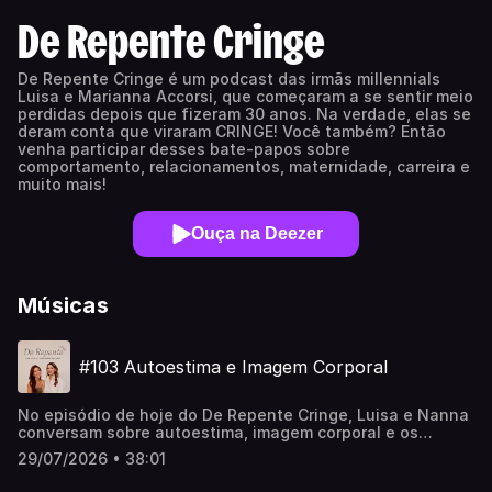
De Repente Cringe
De Repente Cringe é um podcast das irmãs millennials
Luisa e Marianna Accorsi, que começaram a se sentir meio
perdidas depois que fizeram 30 anos. Na verdade, elas se
deram conta que viraram CRINGE! Você também? Então
venha participar desses bate-papos sobre
comportamento, relacionamentos, maternidade, carreira e
muito mais!
Ouça na Deezer
Músicas
#103 Autoestima e Imagem Corporal
No episódio de hoje do De Repente Cringe, Luisa e Nanna
conversam sobre autoestima, imagem corporal e os
desafios de crescer em um mundo onde a comparação
29/07/2026 • 38:01
parece inevitável. Um bate-papo sobre a influência das
redes sociais, os padrões de beleza atuais e como