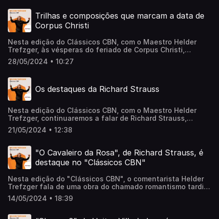
Igor Stravinsky (17/06), e saiba detalhes das obras Marcha
Pompa e Circunstância, Suíte Peer Gynt e Pássaro de
Trilhas e composições que marcam a data de
Fogo. Ouça a conversa completa!
Corpus Christi
Nesta edição do Clássicos CBN, com o Maestro Helder
Trefzger, às vésperas do feriado de Corpus Christi,
tratamos algumas obras escritas especialmente para essa
28/05/2024 • 10:27
ocasião em diferentes épocas. Teremos trechos de peças
de Josquin des Prez, compositor da renascença, Mozart
(período clássico) e César Franck, já do período romântico.
Os destaques da Richard Strauss
Ouça a conversa completa!
Nesta edição do Clássicos CBN, com o Maestro Helder
Trefzger, continuaremos a falar de Richard Strauss,
compositor alemão, um dos principais representantes do
21/05/2024 • 12:38
romantismo tardio europeu. Hoje falaremos da sua obra
“As alegres travessuras de Till Eulenspiegel “, inspirada
no conto medieval sobre esse personagem. Uma obra que
"O Cavaleiro da Rosa", de Richard Strauss, é
destaca os instrumentos da orquestra, como a trompa e a
destaque no "Clássicos CBN"
requinta (clarinete agudo). Ouça a conversa completa!
Nesta edição do "Clássicos CBN", o comentarista Helder
Trefzger fala de uma obra do chamado romantismo tardio,
a suíte O Cavaleiro da Rosa, de Richard Strauss. Também
14/05/2024 • 18:39
falaremos da música brasileira, mais especificamente do
Festival Feminino que acontecerá em Vitória com a
presença de nomes da cena nacional e local, como o