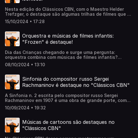
Nesta edição do Clássicos CBN, com o Maestro Helder
Trefzger, o destaque são algumas trilhas de filmes que se
tornaram icônicas, fazendo tanto sucesso quanto os
15/10/2024 • 17:28
próprios filmes. E todas elas orquestradas. Alguns
instrumentos se destacam – vamos descobrir quais são
eles ao longo do comentário.
Orquestra e músicas de filmes infantis:
"Frozen" é destaque!
Dia das Crianças chegando e surge uma pergunta:
orquestra combina com músicas de filmes infantis?
Violinos, flautas, trompetes se adaptam bem nesse tipo
08/10/2024 • 13:10
de música? Nesta edição do "Clássicos CBN", com o
comentarista Helder Trefzger, vamos conferir isso através
dos temas de um campeão de bilheteria: "Frozen". Ouça a
Sinfonia do compositor russo Sergei
conversa completa!
Rachmaninov é destaque no "Clássicos CBN"
A Sinfonia n. 2 escrita pelo compositor russo Sergei
Rachmaninov em 1907 é uma obra de grande porte, com
melodias cativantes e uma força sonora que causa
10/09/2024 • 19:32
grande impacto nos ouvintes. Nesta edição do Clássicos
CBN, com o comentarista Helder Trefzger, vamos conhecer
um pouco mais dessa obra, que será apresentada pela
Músicas de cartoons são destaques no
Orquestra Sinfônica do Espírito Santo (Oses) em Vitória
"Clássicos CBN"
nos dias 12 e 13 de setembro. A Oses apresenta, nos dias
12 e 13 de setembro, às 20h, no palco do Sesc Glória, as