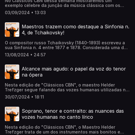
No Clássicos CBN dessa semana mostraremos um
séries Quinta e Sexta Clássica com a apresentação da
exemplo célebre da junção da música clássica com os
Sinfonia n.º 2, do compositor russo Sergei Rachmaninov.
desenhos animados. Em A Corny Concert, a valsa O
Sob a regência da maestrina convidada Ligia Amadio, uma
03/09/2024 • 13:03
Danúbio Azul serve de fio condutor para a ação
das mais destacadas regentes latino-americanas da
protagonizada por uma família de cisnes e pelo Patolino.
atualidade, as duas noites de concerto apresentam ainda
uma obra da compositora Eva Irene Lopszyc, Háblame de
Maestros trazem como destaque a Sinfonia n.
Dios… y el Almendro floreció.
4, de Tchaikovsky!
O compositor russo Tchaikovsky (1840-1893) escreveu a
sua Sinfonia n. 4 entre 1877 e 1878. Considerada uma de
suas obras-primas, ela é o destaque desta edição do
13/08/2024 • 24:57
"Clássicos CBN", com o comentarista Helder Trefzger. E
tem mais: o quadro conta com a presença especial do
Maestro alemão Knut Andreas, que será o maestro
Alcance mais agudo: o papel da voz do tenor
convidado dos concertos da Sinfônica do ES dias 14 e
na ópera
15/08. Ouça a conversa completa!
Nesta edição de "Clássicos CBN", o maestro Helder
Trefzger segue falando das vozes humanas utilizadas no
canto lírico e suas categorias. Sopranos, mezzosopranos,
30/07/2024 • 18:11
contraltos, contratenores, tenores, barítonos e baixos são
as divisões. Por sua vez, cada uma dessas vozes se
subdividem em inúmeras subclassificações, de acordo
Soprano, tenor e contralto: as nuances das
com as características únicas de cada uma delas. Neste
vozes humanas no canto lírico
episódio, o comentarista detalha o papel do tenor, voz de
alcance mais agudo que é geralmente associada ao papel
Nesta edição do "Clássicos CBN", o Maestro Helder
do mocinho nas óperas. Ouça a conversa completa!
Trefzger trata de um dos instrumentos mais bonitos e