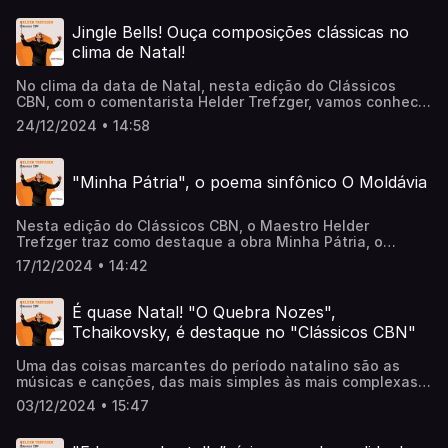
afirmando, cada um com suas características próprias.
Essa variedade é uma das características da música de
Jingle Bells! Ouça composições clássicas no
concerto, ou música clássica. Nesta edição do Clássicos
clima de Natal!
CBN, com o comentarista Helder Trefzger, veremos como
isso se manifesta em concertos para violinos de autores
No clima da data de Natal, nesta edição do Clássicos
de diferentes épocas: Tartini (1692-1770), Haydn (1732-
CBN, com o comentarista Helder Trefzger, vamos conhecer
1809), Mozart (1756-1791), Beethoven (1770-1827) e
um pouco mais de obras clássicas ligadas a esse tema.
Brahms (1833-1897). E isso sem chegar ainda nos séculos
24/12/2024 • 14:58
Desde compositores com um viés mais popular, como o
XX e XXI. Ouça a conversa completa!
americano Leroy Anderson, passando pela também
americana Florence Price, mulher à frente de seu tempo, a
"Minha Pátria", o poema sinfônico O Moldávia
primeira compositora afro-americana a ter uma sinfonia
tocada por uma grande orquestra, até o genial compositor
russo Tchaikovsky e seu famoso balé O Quebra Nozes.
Nesta edição do Clássicos CBN, o Maestro Helder
Trefzger traz como destaque a obra Minha Pátria, o
poema sinfônico O Moldávia, que descreve a jornada
17/12/2024 • 14:42
desse importante rio, desde a nascente até que ele
deságua no mar. Essa trilha foi utilizada recentemente na
belíssima matéria feita pelo Mário sobre uma mulher
É quase Natal! "O Quebra Nozes",
presa no próprio corpo. Ouça a conversa completa!
Tchaikovsky, é destaque no "Clássicos CBN"
Uma das coisas marcantes do período natalino são as
músicas e canções, das mais simples às mais complexas.
Um dos hits desse período é a música "O Quebra Nozes",
03/12/2024 • 15:47
do compositor russo Tchaikovsky. Escrita para ballet,
posteriormente o compositor organizou alguns trechos em
uma suíte, destacando algumas danças e pequenos