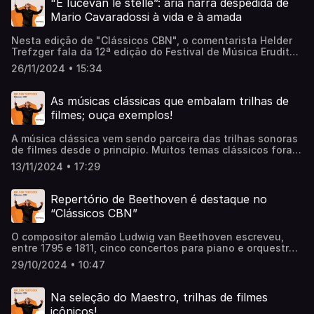
"E lucevan le stelle”: ária narra despedida de
números. Nesta edição do Clássicos CBN, com o Maestro
Mario Cavaradossi à vida e à amada
Helder Trefzger, vamos falar sobre o assunto. Ouça a
conversa completa!
Nesta edição de "Clássicos CBN", o comentarista Helder
Trefzger fala da 12ª edição do Festival de Música Erudita
do Espírito Santo, marcado para encerrar no próximo
26/11/2024 • 15:34
sábado (30). A Orquestra Sinfônica do Estado é a
responsável por encerrar a programação com um concerto,
com direito à dramática ária "E lucevan le stelle”, da ópera
As músicas clássicas que embalam trilhas de
Tosca, de Giacomo Puccini. O espetáculo narra o
filmes; ouça exemplos!
envolvimento da cantora de ópera Floria Tosca e do pintor
Mario Caravadossi. No terceiro ato, a canção é utilizada
A música clássica vem sendo parceira das trilhas sonoras
para detalhar a despedida do pintor à vida e à
de filmes desde o princípio. Muitos temas clássicos foram
amada. Ouça a conversa completa!
utilizados complementando trilhas sonoras e transmitindo
13/11/2024 • 17:29
emoção para as pessoas. Nesta edição do Clássicos CBN,
com o comentarista Helder Trefzger, vamos ouvir músicas
de Puccini, Giordano, Barber, Brahms e R. Wagner em
Repertório de Beethoven é destaque no
clássicos do cinema, incluindo a festejada franquia
“Clássicos CBN”
Missão Impossível. Ouça a conversa completa!
O compositor alemão Ludwig van Beethoven escreveu,
entre 1795 e 1811, cinco concertos para piano e orquestra
que são considerados uma das mais importantes parte
29/10/2024 • 10:47
desse tipo de repertório. Nesta edição do “Clássicos
CBN”, com o Maestro Helder Trefzger, ouviremos trechos
dos terceiros movimentos de cada um deles. Ouça a
Na seleção do Maestro, trilhas de filmes
conversa completa!
icônicos!