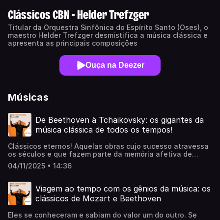
Clássicos CBN - Helder Trefzger
Titular da Orquestra Sinfônica do Espírito Santo (Oses), o
maestro Helder Trefzger desmistifica a música clássica e
apresenta as principais composições
Ouça na Deezer
Músicas
De Beethoven à Tchaikovsky: os gigantes da
música clássica de todos os tempos!
Clássicos eternos! Aquelas obras cujo sucesso atravessa
os séculos e que fazem parte da memória afetiva de
muitos ouvintes. Obras primas de Beethoven, Haydn,
04/11/2025 • 14:36
Brahma, Dvorak e Tchaikovsky, gigantes da música
clássica de todos os tempos. Este é o assunto em
destaque nesta edição de Clássicos CBN, com o
Viagem ao tempo com os gênios da música: os
comentarista Helder Trefzger. Dá um play na seleção.
clássicos de Mozart e Beethoven
Ouça a conversa completa!
Eles se conheceram e sabiam do valor um do outro. Se