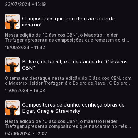
sensíveis da música clássica: a voz! Quando o assunto é
23/07/2024 • 15:19
canto lírico, as vozes humanas podem se apresentar em
diferentes nuances. As mulheres, por exemplo, podem
ressoar vozes soprano, mezzo-soprano e contralto. Os
Composições que remetem ao clima de
homens, por sua vez, se destacam com vozes baixo,
inverno!
barítono e tenor. Ouça a conversa completa!
Nesta edição de "Clássicos CBN", o Maestro Helder
Trefzger apresenta as composições que remetem ao clima
do inverno. As estações do ano inspiraram diversos
18/06/2024 • 11:42
compositores a escreverem obras que as descrevessem
ou que trouxessem o espírito de cada uma delas. Hoje,
conheceremos as composições dos ingleses Ralph
Bolero, de Ravel, é o destaque do "Clássicos
Vaughan Williams e John Rutter, além das obras de
CBN"
Claude Debussy, francês e mestre do impressionismo.
Ouça a conversa completa!
O tema em destaque nesta edição do Clássicos CBN, com
o Maestro Helder Trefzger, é o Bolero de Ravel. O Bolero
de Ravel se tornou um dos clássicos mais conhecidos de
11/06/2024 • 16:08
todos os tempos. Qual o segredo dessa música cuja
melodia se repete insistentemente? Ouça a conversa
completa!
Compositores de Junho: conheça obras de
Elgar, Grieg e Stravinsky
Nesta edição de "Clássicos CBN", o maestro Helder
Trefzger apresenta compositores que nasceram no mês
de junho. Conheça a história de grandes nomes da música
04/06/2024 • 12:07
clássica, como Edward Elgar (02/06), Edvard Grieg (15/06) e