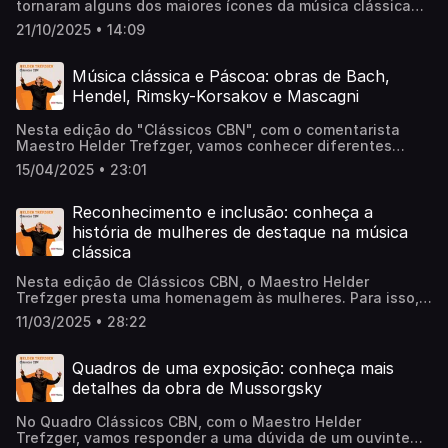
tornaram alguns dos maiores ícones da música clássica
de todos os tempos. Nesta edição de Clássicos CBN, com
21/10/2025 • 14:09
o Maestro Helder Trefzger, ouviremos alguns trechos de
obras desses dois gênios da música. Ouça a conversa
completa!
Música clássica e Páscoa: obras de Bach,
Hendel, Rimsky-Korsakov e Mascagni
Nesta edição do "Clássicos CBN", com o comentarista
Maestro Helder Trefzger, vamos conhecer diferentes
obras inspiradas na Páscoa. De Bach e Handel chegando
15/04/2025 • 23:01
até mesmo a Rimsky-Korsakov e Mascagni. Falaremos das
obras “Paixão Segundo São João”, “O Messias”, a ópera
“Cavalleria Rusticana” e “A Grande Páscoa Russa”. Ouça a
Reconhecimento e inclusão: conheça a
conversa completa!
história de mulheres de destaque na música
clássica
Nesta edição de Clássicos CBN, o Maestro Helder
Trefzger presta uma homenagem às mulheres. Para isso,
recebe a Maestra Katarine Araújo, que conta sua
11/03/2025 • 28:22
trajetória. No quadro, o comentarista também apresenta
uma sinfonia da compositora francesa Louise Farrenc, a
primeira mulher a assumir a cadeira de composição do
Quadros de uma exposição: conheça mais
prestigioso Conservatório de Paris. Ouça a conversa
detalhes da obra de Mussorgsky
completa!
No Quadro Clássicos CBN, com o Maestro Helder
Trefzger, vamos responder a uma dúvida de um ouvinte