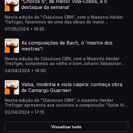
“Choros 6”, de Heitor Villa-Lobos, é o
Quarteto Zuri e o Duo Gisbranco. Ouça a conversa
destaque da semana!
completa!
Nesta edição do "Clássicos CBN", com o Maestro Helder
Trefzger, falaremos de uma das obras do maior
compositor brasileiro de todos os tempos, Heitor Villa-
07/05/2024 • 16:55
Lobos. Em “Choros 6” o compositor nos mostra a sua
sensibilidade tanto em melodias inspiradoras como em
ritmos característicos brasileiros. Ele descreve ainda sons
As composições de Bach, o 'mestre dos
da natureza e utiliza instrumentos indígenas na
mestres'!
percussão, o que confere à obra uma sonoridade única.
Ouça a conversa completa!
Nesta edição do Clássicos CBN, com o Maestro Helder
Trezfger, voltaremos ao velho e bom Johann Sebastian
Bach, o mestre de todos os compositores. Abordaremos
24/04/2024 • 18:00
algumas de suas obras mais emblemáticas e, para
começar, o Concerto de Brandemburgo n. 3, às Variações
Goldberg e o Concerto para dois violinos. Ouça a conversa
Valsa, modinha e viola caipira: conheça obra
completa!
de Camargo Guarnieri
Nesta edição de "Clássicos CBN", o maestro Helder
Trefzger apresenta aos ouvintes a composição "Suíte Vila
Rica", do brasileiro Camargo Guarnieri. Composta como
02/04/2024 • 17:15
trilha sonora do filme "Rebelião em Vila Rica", de 1957, a
obra mistura música clássica à popular, apresentando
elementos que transmitem a identidade brasileira, como
Visualizar tudo
modinhas, valsas, toadas e violas caipiras. Com