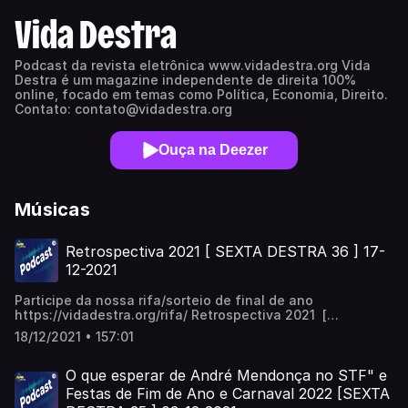
Vida Destra
Podcast da revista eletrônica www.vidadestra.org Vida
Destra é um magazine independente de direita 100%
online, focado em temas como Política, Economia, Direito.
Contato: contato@vidadestra.org
Ouça na Deezer
Músicas
Retrospectiva 2021 [ SEXTA DESTRA 36 ] 17-
12-2021
Participe da nossa rifa/sorteio de final de ano
https://vidadestra.org/rifa/ Retrospectiva 2021 [
#SextaDestra 36 ] 17-12-2021 ENTRE NO CANAL DE
18/12/2021 • 157:01
CONTEÚDO NO TELEGRAM : https://t.me/VidaDestra ------
----------------------------------------------
Participantes: 🤵 Sander Souza
O que esperar de André Mendonça no STF" e
https://twitter.com/srsjoejp​​ 🤵 Ismael
Festas de Fim de Ano e Carnaval 2022 [SEXTA
https://twitter.com/Ismael_df​​ 🤵 Vinicius Mariano