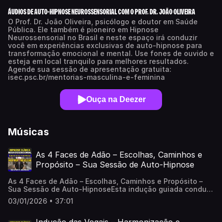
ÁUDIOS DE AUTO-HIPNOSE NEUROSSENSORIAL COM O PROF. DR. JOÃO OLIVEIRA
O Prof. Dr. João Oliveira, psicólogo e doutor em Saúde
Pública. Ele também é pioneiro em Hipnose
Neurossensorial no Brasil e neste espaço irá conduzir
você em experiências exclusivas de auto-hipnose para
transformação emocional e mental. Use fones de ouvido e
esteja em local tranquilo para melhores resultados.
Agende sua sessão de apresentação gratuita:
isec.psc.br/mentorias-masculina-e-feminina
Ouça na Deezer
Músicas
As 4 Faces de Adão – Escolhas, Caminhos e
Propósito – Sua Sessão de Auto-Hipnose
As 4 Faces de Adão – Escolhas, Caminhos e Propósito –
Sua Sessão de Auto-HipnoseEsta indução guiada conduz
a consciência a um exercício profundo de visualização
03/01/2026 • 37:01
simbólica, no qual a pessoa é convidada a perceber
quatro possibilidades de realidade em sua própria vida.
Cada face representa um caminho possível, associado a