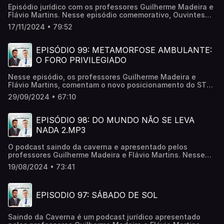
Episódio jurídico com os professores Guilherme Madeira e
Flávio Martins. Nesse episódio comemorativo, Ouvintes
também participaram.
17/11/2024 • 79:52
EPISÓDIO 99: METAMORFOSE AMBULANTE:
O FORO PRIVILEGIADO
Nesse episódio, os professores Guilherme Madeira e
Flávio Martins, comentam o novo posicionamento do STF
sobre o foro privilegiado e também falam sobre a decisão
29/09/2024 • 67:10
do STF que suspendeu o Twitter no Brasil.
EPISÓDIO 98: DO MUNDO NÃO SE LEVA
NADA 2.MP3
O podcast saindo da caverna e apresentado pelos
professores Guilherme Madeira e Flávio Martins. Nesse
episódio, os professores abordam a mais recente emenda
19/08/2024 • 73:41
constitucional, a PEC da Anistia, A atuação do STF no
inquérito sobre os atos antidemocráticos e comentam o
falecimento e o legado do comunicador Silvio Santos.
EPISODIO 97: SÁBADO DE SOL
Saindo da Caverna é um podcast jurídico apresentado