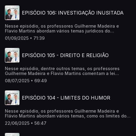
EPISÓDIO 106: INVESTIGAÇÃO INUSITADA
Nesse episódio, os professores Guilherme Madeira e
Flavio Martins abordam vários temas jurídicos do
momento, com leveza e descontração
01/09/2025 • 71:39
EPISÓDIO 105 - DIREITO E RELIGIÃO
Nesse episódio, dentre outros temas, os professores
Guilherme Madeira e Flavio Martins comentam a lei
complementar que aumenta o número de deputados
08/07/2025 • 69:49
federais e comentam aspectos diversos do
relacionamento enter Direito e Religião.
EPISÓDIO 104 - LIMITES DO HUMOR
Nesse episódio, os professores Guilherme Madeira e
Flávio Martins abordam vários temas, como os limites do
humor e a condenação penal do humorista Leo Lins.
22/06/2025 • 56:47