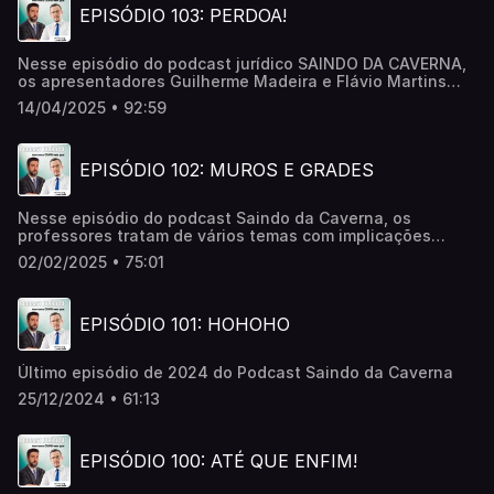
EPISÓDIO 103: PERDOA!
Nesse episódio do podcast jurídico SAINDO DA CAVERNA,
os apresentadores Guilherme Madeira e Flávio Martins
comentam a competência para julgamento do ex-
14/04/2025 • 92:59
Presidente da República, de pessoas envolvidas nos
episódios do dia 08 de janeiro e também falam do tema
ANISTIA.
EPISÓDIO 102: MUROS E GRADES
Nesse episódio do podcast Saindo da Caverna, os
professores tratam de vários temas com implicações
jurídicas, como o possível muro entre Argentina e Brasil,
02/02/2025 • 75:01
deportação de brasileiros concorrentes, meritocracia,
polarização etc.
EPISÓDIO 101: HOHOHO
Último episódio de 2024 do Podcast Saindo da Caverna
25/12/2024 • 61:13
EPISÓDIO 100: ATÉ QUE ENFIM!