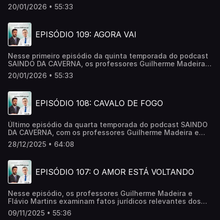
Flávio Martins comentam fatos jurídicos relevantes do
20/01/2026 • 55:33
ano de 2026 e tratam de outras questões .
EPISÓDIO 109: AGORA VAI
Nesse primeiro episódio da quinta temporada do podcast
SAINDO DA CAVERNA, os professores Guilherme Madeira e
Flávio Martins comentam fatos jurídicos relevantes do
20/01/2026 • 55:33
ano de 2026 e tratam de outras questões .
EPISÓDIO 108: CAVALO DE FOGO
Último episódio da quarta temporada do podcast SAINDO
DA CAVERNA, com os professores Guilherme Madeira e
Flávio Martins, que comentam os episódios jurídicos
28/12/2025 • 64:08
recentes, bem como dão dicas culturais e, nesse episódio,
dão até dicas astrológicas para 2026.
EPISÓDIO 107: O AMOR ESTÁ VOLTANDO
Nesse episódio, os professores Guilherme Madeira e
Flávio Martins examinam fatos jurídicos relevantes dos
últimos dois meses.
09/11/2025 • 55:36