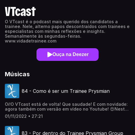
VTcast
O VTcast é o podcast mais querido dos candidatos a
trainee. Nele, alterno papos descontraídos com trainees e
especialistas com minhas reflexões e insights.
Semanalmente às segundas-feiras.
www.vidadetrainee.com
Ouça na Deezer
Músicas
84 - Como é ser um Trainee Prysmian
Oi!O VTcast está de volta! Que saudade! E com novidade:
agora também com versão em vídeo no Youtube! 😍Nesta
semana, conversei com o Felipe Vasconcelos, trainee
01/11/2022 • 27:21
2022 do Grupo Prysmian. Caso você não conheça, a
Prysmian é uma empresa italiana, líder mundial no
desenvolvimento e fabricação de cabos e sistemas de
83 - Por dentro do Trainee Prysmian Group
energia e de telecomunicações.Em 2022, eles estão