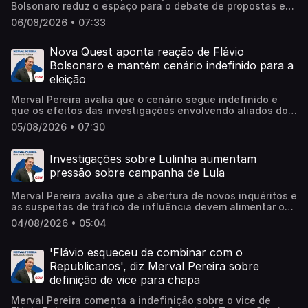
Bolsonaro reduz o espaço para o debate de propostas e
transforma a disputa em uma troca de acusações,
06/08/2026 • 07:33
principalmente de corrupção. Learn more about your ad
choices. Visit megaphone.fm/adchoices
Nova Quest aponta reação de Flávio
Bolsonaro e mantém cenário indefinido para a
eleição
Merval Pereira avalia que o cenário segue indefinido e
que os efeitos das investigações envolvendo aliados do
governo ainda não foram captados pela pesquisa. Learn
05/08/2026 • 07:30
more about your ad choices. Visit
megaphone.fm/adchoices
Investigações sobre Lulinha aumentam
pressão sobre campanha de Lula
Merval Pereira avalia que a abertura de novos inquéritos e
as suspeitas de tráfico de influência devem alimentar o
debate eleitoral nos próximos meses. Learn more about
04/08/2026 • 05:04
your ad choices. Visit megaphone.fm/adchoices
'Flávio esqueceu de combinar com o
Republicanos', diz Merval Pereira sobre
definição de vice para chapa
Merval Pereira comenta a indefinição sobre o vice de