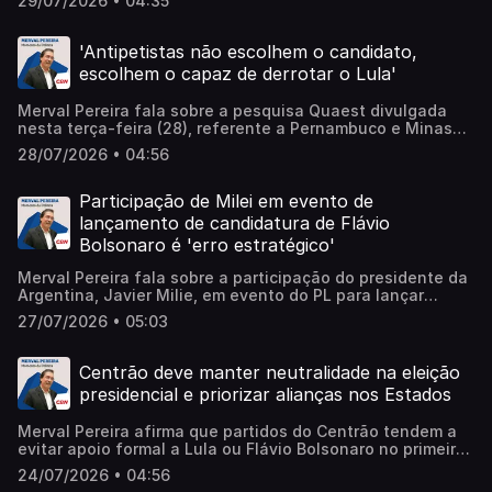
29/07/2026 • 04:35
Learn more about your ad choices. Visit
megaphone.fm/adchoices
'Antipetistas não escolhem o candidato,
escolhem o capaz de derrotar o Lula'
Merval Pereira fala sobre a pesquisa Quaest divulgada
nesta terça-feira (28), referente a Pernambuco e Minas
Gerais. O estado da região sudeste passou a refletir o
28/07/2026 • 04:56
cenário eleitoral nacional. "Sempre terá esse empate
técnico entre o Lula e o Bolsonaro, até o final. Tudo indica
que eles chegarão 'embolados' no segundo turno", afirma.
Participação de Milei em evento de
Ouça. Learn more about your ad choices. Visit
lançamento de candidatura de Flávio
megaphone.fm/adchoices
Bolsonaro é 'erro estratégico'
Merval Pereira fala sobre a participação do presidente da
Argentina, Javier Milie, em evento do PL para lançar
candidatura de Flávio Bolsonaro à Presidência da
27/07/2026 • 05:03
República. Na análise de Merval, linguajar e
comportamento do presidente argentino foram
'inadequados'. Ouça! Learn more about your ad choices.
Centrão deve manter neutralidade na eleição
Visit megaphone.fm/adchoices
presidencial e priorizar alianças nos Estados
Merval Pereira afirma que partidos do Centrão tendem a
evitar apoio formal a Lula ou Flávio Bolsonaro no primeiro
turno. Learn more about your ad choices. Visit
24/07/2026 • 04:56
megaphone.fm/adchoices