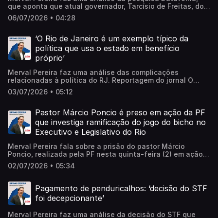
que aponta que atual governador, Tarcísio de Freitas, do
Republicanos, lidera com 46% das intenções de voto. O
06/07/2026 • 04:28
ex-ministro da Fazenda, Fernando Haddad, do PT, aparece
em segundo lugar, com 30%. Learn more about your ad
choices. Visit megaphone.fm/adchoices
‘O Rio de Janeiro é um exemplo típico da
política que usa o estado em benefício
próprio’
Merval Pereira faz uma análise das complicações
relacionadas à política do RJ. Reportagem do jornal O
Globo traz um balanço da Controladoria Geral do Estado
03/07/2026 • 05:12
que mostra que todos os 77 órgãos da máquina
fluminense tinham funcionários fantasmas, a maioria
ligada a políticos de Alerj. ‘O uso da coisa pública em
Pastor Márcio Poncio é preso em ação da PF
benefício particular. É esse o caso do Rio de Janeiro’.
que investiga ramificação do jogo do bicho no
Ouça. Learn more about your ad choices. Visit
Executivo e Legislativo do Rio
megaphone.fm/adchoices
Merval Pereira fala sobre a prisão do pastor Márcio
Poncio, realizada pela PF nesta quinta-feira (2) em ação
que investiga ramificação do jogo do bicho no Executivo e
02/07/2026 • 05:34
Legislativo do Rio. Ele foi encontrado em um flat na Praia
da Barra da Tijuca, na Zona Sudoeste da capital. Ainda,
Merval analisa que uma pesquisa que revelou que, no
Pagamento de penduricalhos: ‘decisão do STF
século XXI, quatro dos cinco presidentes da Alerj foram
foi decepcionante’
presos. Learn more about your ad choices. Visit
megaphone.fm/adchoices
Merval Pereira faz uma análise da decisão do STF que