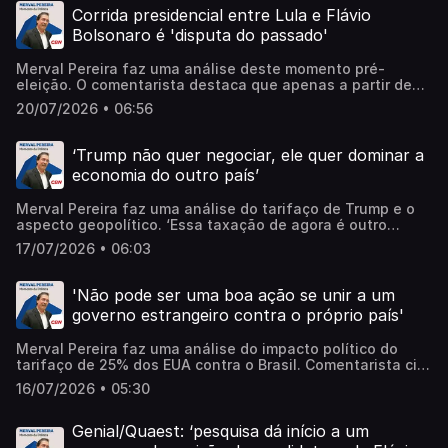
about your ad choices. Visit megaphone.fm/adchoices
Corrida presidencial entre Lula e Flávio
Bolsonaro é 'disputa do passado'
Merval Pereira faz uma análise deste momento pré-
eleição. O comentarista destaca que apenas a partir de
2030 que haverá uma nova 'safra' de políticos à
20/07/2026 • 06:56
disposição dos eleitores brasileiros. 'Lula já foi presidente
três vezes, o Bolsonaro foi uma vez e tenta voltar. São
forças políticas que dominaram a política brasileira por um
‘Trump não quer negociar, ele quer dominar a
período alto. (...) Não há possibilidade do país crescer
economia do outro país’
nessa disputa do passado'. Ouça. Learn more about your
ad choices. Visit megaphone.fm/adchoices
Merval Pereira faz uma análise do tarifaço de Trump e o
aspecto geopolítico. ‘Essa taxação de agora é outro
processo, mas o espírito é o mesmo’. Comentarista
17/07/2026 • 06:03
destaca que ‘Trump quer recuperar a economia dos EUA
acabando a de vários países‘. Ouça. Learn more about
your ad choices. Visit megaphone.fm/adchoices
'Não pode ser uma boa ação se unir a um
governo estrangeiro contra o próprio país'
Merval Pereira faz uma análise do impacto político do
tarifaço de 25% dos EUA contra o Brasil. Comentarista cita
pesquisa que mostra a mudança de percepção do
16/07/2026 • 05:30
eleitorado em relação à candidatura de Flávio Bolsonaro
‘As pessoas sabem que a família a Bolsonaro trabalhou
para punir o Brasil'. Outro tema abordado foi a morte do
Genial/Quaest: ‘pesquisa dá início a um
jornalista Renato Machado. Merval Pereira lamentou: ‘um