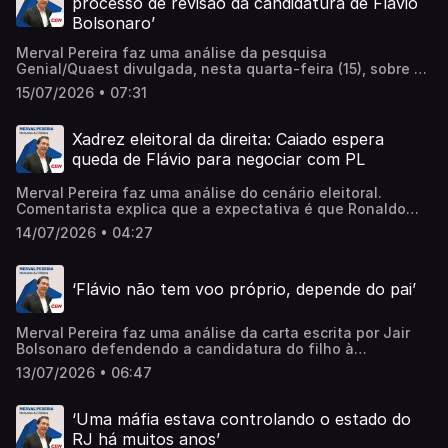
processo de revisão da candidatura de Flávio
grande jornalista, um belo amigo'. Learn more about your
Bolsonaro’
ad choices. Visit megaphone.fm/adchoices
Merval Pereira faz uma análise da pesquisa
Genial/Quaest divulgada, nesta quarta-feira (15), sobre as
intenções de voto para a Presidência da República. A
15/07/2026 • 07:31
pesquisa foi amplamente favorável ao presidente Lula e
com sinais claros de queda acentuada nas preferências
por Flávio Bolsonaro. ‘Vai começar a ser discutida dentro
Xadrez eleitoral da direita: Caiado espera
do grupo bolsonarista uma alternativa’. Comentarista
queda de Flávio para negociar com PL
destaca, no entanto, que nenhum candidato da direita se
beneficiou dessa queda. 'Isso dificulta muito uma
Merval Pereira faz uma análise do cenário eleitoral.
solução’. Ouça. Learn more about your ad choices. Visit
Comentarista explica que a expectativa é que Ronaldo
megaphone.fm/adchoices
Caiado surja no momento de uma possível queda de
14/07/2026 • 04:27
Flávio Bolsonaro. ‘Seria o ideal para fazer um acordo com
o PL e Caiado virar o candidato da direita’. Merval Pereira
destaca, no entanto, que se as outras pesquisas
‘Flávio não tem voo próprio, depende do pai’
confirmarem Flávio competitivo com Lula no segundo
turno é difícil que haja um acordo desse tipo. Ouça. Learn
more about your ad choices. Visit
Merval Pereira faz uma análise da carta escrita por Jair
megaphone.fm/adchoices
Bolsonaro defendendo a candidatura do filho à
Presidência da República. ‘Flávio não tem voo próprio,
13/07/2026 • 06:47
depende do pai. Uma pessoa sem luz própria’.
Comentarista destaca que as relações políticas e sociais
de Flávio paralelas à atividade de senador são muito
‘Uma máfia estava controlando o estado do
perigosas. ‘Os parceiros políticos de Flávio no Rio de
RJ há muitos anos’
Janeiro, que á a base do bolsonarismo, estão sendo