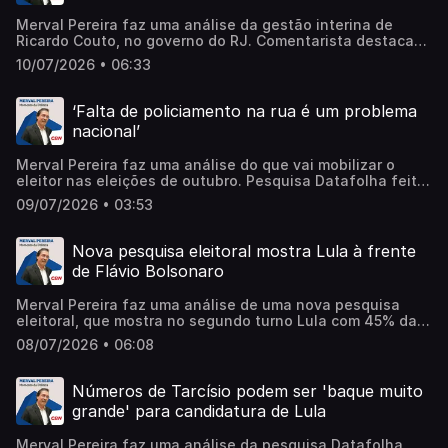
investigados ou presos. O PL não consegue montar uma
Merval Pereira faz uma análise da gestão interina de
chapa de senador’. Ouça. Learn more about your ad
Ricardo Couto, no governo do RJ. Comentarista destaca
choices. Visit megaphone.fm/adchoices
que o estado do ‘RJ há muito tempo está refém de um
10/07/2026 • 06:33
grupo político que vem se revezando no poder através do
uso da máquina pública. (...) Esta sendo demostrado agora
que essa máquina era baseada na corrupção’. Ouça. Learn
‘Falta de policiamento na rua é um problema
more about your ad choices. Visit
nacional’
megaphone.fm/adchoices
Merval Pereira faz uma análise do que vai mobilizar o
eleitor nas eleições de outubro. Pesquisa Datafolha feita
em São Paulo apontou que a falta de policiamento é o
09/07/2026 • 03:53
principal problema na segurança para os moradores do
estado. ‘Pesquisa reflete um sentimento nacional que
será muito debatido durante a campanha’. Comentarista
Nova pesquisa eleitoral mostra Lula à frente
destaca que outro tema que vai mobilizar o pleito é a
de Flávio Bolsonaro
questão da corrupção. Ouça. Learn more about your ad
choices. Visit megaphone.fm/adchoices
Merval Pereira faz uma análise de uma nova pesquisa
eleitoral, que mostra no segundo turno Lula com 45% das
intenções de voto contra 40% do senador Flávio
08/07/2026 • 06:08
Bolsonaro. Learn more about your ad choices. Visit
megaphone.fm/adchoices
Números de Tarcísio podem ser 'baque muito
grande' para candidatura de Lula
Merval Pereira faz uma análise da pesquisa Datafolha,