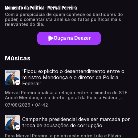
Momento da Política - Merval Pereira
Com a perspicácia de quem conhece os bastidores do
poder, o comentarista analisa os fatos políticos mais
relevantes do dia.
Ouça na Deezer
Músicas
'Ficou explícito o desentendimento entre o
ministro Mendonça e o diretor da Polícia
Federal'
Merval Pereira analisa a relação entre o ministro do STF
André Mendonça e o diretor-geral da Polícia Federal,
Andrei Rodrigues. O comentarista explica como a
07/08/2026 • 04:42
desconfiança mútua sobre uma possível interferência
política nas investigações pode comprometer a percepção
de imparcialidade dos inquéritos. Learn more about your
Campanha presidencial deve ser marcada por
ad choices. Visit megaphone.fm/adchoices
troca de acusações de corrupção
Para Merval Pereira, a polarização entre Lula e Flávio