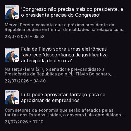
'Congresso não precisa mais do presidente, e
o presidente precisa do Congresso'
Merval Pereira comenta que o próximo presidente da
República poderá enfrentar dificuldades na relação com o
Congresso Nacional diante do fortalecimento do poder
23/07/2026 • 05:52
orçamentário de deputados e senadores. Learn more
about your ad choices. Visit megaphone.fm/adchoices
Fala de Flávio sobre urnas eletrônicas
favorece 'desconfiança de justificativa
antecipada de derrota'
Na terça-feira (21), o senador e pré-candidato à
Presidência da República pelo PL, Flávio Bolsonaro,
atacou as urnas eletrônicas diante de diplomatas
22/07/2026 • 04:40
estrangeiros em Brasília. Ele afirmou que máquinas de
uma empresa venezuelana, denunciada pelos Estados
Unidos, foram usadas em eleições brasileiras. Confira o
Lula pode aproveitar tarifaço para se
comentário de Merval Pereira sobre o tema! Learn more
aproximar de empresários
about your ad choices. Visit megaphone.fm/adchoices
Com setores da economia que serão afetados pelas
tarifas dos Estados Unidos, o governo Lula abre diálogo
com empresários. Para Merval Pereira, o momento pode
21/07/2026 • 07:10
ajudar o presidente a melhorar a relação com segmentos
tradicionalmente mais próximos da direita. Learn more