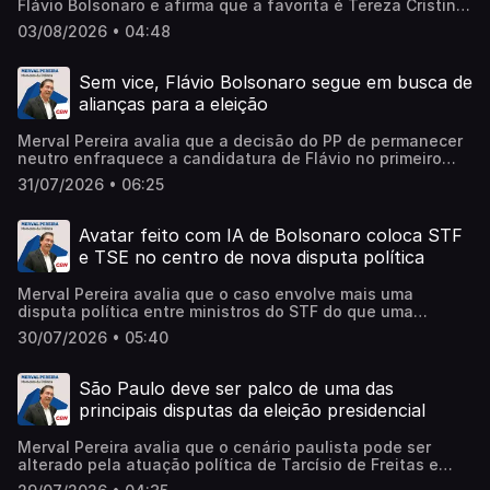
Flávio Bolsonaro e afirma que a favorita é Tereza Cristina,
mas diz que Flávio 'esqueceu de combinar isso com o
03/08/2026 • 04:48
Republicanos', partido que quer manter a neutralidade.
Learn more about your ad choices. Visit
megaphone.fm/adchoices
Sem vice, Flávio Bolsonaro segue em busca de
alianças para a eleição
Merval Pereira avalia que a decisão do PP de permanecer
neutro enfraquece a candidatura de Flávio no primeiro
turno, embora o apoio da direita possa ocorrer em uma
31/07/2026 • 06:25
eventual segunda etapa da disputa. Learn more about
your ad choices. Visit megaphone.fm/adchoices
Avatar feito com IA de Bolsonaro coloca STF
e TSE no centro de nova disputa política
Merval Pereira avalia que o caso envolve mais uma
disputa política entre ministros do STF do que uma
discussão técnica sobre o uso de inteligência artificial em
30/07/2026 • 05:40
campanhas eleitorais. Learn more about your ad choices.
Visit megaphone.fm/adchoices
São Paulo deve ser palco de uma das
principais disputas da eleição presidencial
Merval Pereira avalia que o cenário paulista pode ser
alterado pela atuação política de Tarcísio de Freitas e
pela aliança entre Gilberto Kassab e Ronaldo Caiado.