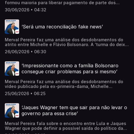
formou maioria para liberar pagamento de parte dos
penduricalhos a juízes e promotores. Comentarista
30/06/2026 • 04:32
classificou como lamentável que o STF tenha recuado na
decisão. Ouça. Learn more about your ad choices. Visit
megaphone.fm/adchoices
‘Será uma reconciliação fake news’
Merval Pereira faz uma análise dos desdobramentos do
atrito entre Michelle e Flávio Bolsonaro. A ‘turma do deixa
disso’, liderada por Valdemar Costa Neto, começa a entrar
26/06/2026 • 06:30
em ação para apaziguar situação entre os dois. ‘O fato é
que Michelle levantou as mulheres contra o Flávio e nada
que vier muda a situação’. Comentarista completa dizendo
‘Impressionante como a família Bolsonaro
que ‘a família Bolsonaro tem uma capacidade de se
consegue criar problemas para si mesmo’
autodestruir formidável’. Ouça Learn more about your ad
choices. Visit megaphone.fm/adchoices
Merval Pereira faz uma análise dos desdobramentos do
vídeo publicado pela ex-primeira-dama, Michelle
Bolsonaro, após atrito com Flávio Bolsonaro. O presidente
25/06/2026 • 06:25
nacional do PL, Valdemar Costa Neto, tentou minimizar a
situação entre os dois. Comentarista destaca que esse é
'um problema sério para o Flávio’. Ouça. Learn more about
‘Jaques Wagner tem que sair para não levar o
your ad choices. Visit megaphone.fm/adchoices
governo para essa crise’
Merval Pereira fala sobre o encontro entre Lula e Jaques
Wagner que pode definir a possível saída do político da
liderança do governo no Senado. A situação é complicada