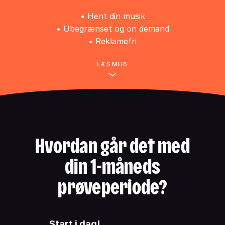
• Hent din musik
• Ubegrænset og on demand
• Reklamefri
LÆS MERE
Hvordan går det med
din 1-måneds
prøveperiode?
Start i dag!