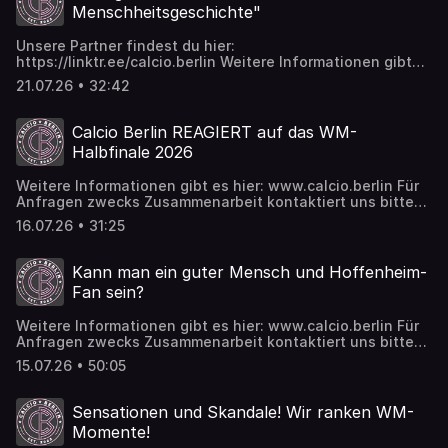
https://www.twitch.tv/calcioberlin Spotify:
Menschheitsgeschichte"
https://tinyurl.com/calcioberlinspotify Insta:
https://www.instagram.com/calcioberlin TikTok:
Unsere Partner findest du hier:
https://www.tiktok.com/@calcioberlinofficial
https://linktr.ee/calcio.berlin Weitere Informationen gibt
es hier: www.calcio.berlin Für Anfragen zwecks
21.07.26 • 32:42
Zusammenarbeit kontaktiert uns bitte hier:
business@calcio.berlin Photo-Credits: Imago Wir freuen
uns über alle, die uns supporten wollen und das geht ab
Calcio Berlin REAGIERT auf das WM-
sofort auch bei Patreon:
Halbfinale 2026
https://www.patreon.com/calcioberlin Twitch:
https://www.twitch.tv/calcioberlin Spotify:
Weitere Informationen gibt es hier: www.calcio.berlin Für
https://tinyurl.com/calcioberlinspotify Insta:
Anfragen zwecks Zusammenarbeit kontaktiert uns bitte
https://www.instagram.com/calcioberlin TikTok:
hier: business@calcio.berlin Photo-Credits: Imago Wir
https://www.tiktok.com/@calcioberlinofficial
16.07.26 • 31:25
freuen uns über alle, die uns supporten wollen und das
geht ab sofort auch bei Patreon:
https://www.patreon.com/calcioberlin Twitch:
Kann man ein guter Mensch und Hoffenheim-
https://www.twitch.tv/calcioberlin Spotify:
Fan sein?
https://tinyurl.com/calcioberlinspotify Insta:
https://www.instagram.com/calcioberlin TikTok:
Weitere Informationen gibt es hier: www.calcio.berlin Für
https://www.tiktok.com/@calcioberlinofficial
Anfragen zwecks Zusammenarbeit kontaktiert uns bitte
hier: business@calcio.berlin Photo-Credits: Imago Wir
15.07.26 • 50:05
freuen uns über alle, die uns supporten wollen und das
geht ab sofort auch bei Patreon:
https://www.patreon.com/calcioberlin Twitch:
Sensationen und Skandale! Wir ranken WM-
https://www.twitch.tv/calcioberlin Spotify:
Momente!
https://tinyurl.com/calcioberlinspotify Insta: