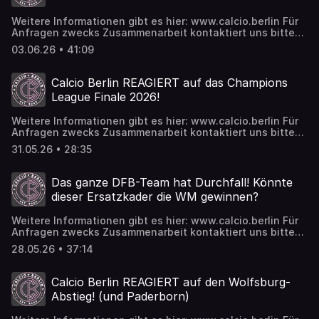
https://www.patreon.com/calcioberlin Twitch:
https://www.twitch.tv/calcioberlin Spotify:
Weitere Informationen gibt es hier: www.calcio.berlin Für
https://tinyurl.com/calcioberlinspotify Insta:
Anfragen zwecks Zusammenarbeit kontaktiert uns bitte
https://www.instagram.com/calcioberlin TikTok:
hier: business@calcio.berlin Photo-Credits: Imago Wer
https://www.tiktok.com/@calcioberlinofficial
03.06.26 • 41:09
wird der Breakout Star der WM? Wir freuen uns über alle,
die uns supporten wollen und das geht ab sofort auch bei
Patreon: https://www.patreon.com/calcioberlin Twitch:
Calcio Berlin REAGIERT auf das Champions
https://www.twitch.tv/calcioberlin Spotify:
League Finale 2026!
https://tinyurl.com/calcioberlinspotify Insta:
https://www.instagram.com/calcioberlin TikTok:
Weitere Informationen gibt es hier: www.calcio.berlin Für
https://www.tiktok.com/@calcioberlinofficial
Anfragen zwecks Zusammenarbeit kontaktiert uns bitte
hier: business@calcio.berlin Wir freuen uns über alle, die
31.05.26 • 28:35
uns supporten wollen und das geht ab sofort auch bei
Patreon: https://www.patreon.com/calcioberlin Twitch:
https://www.twitch.tv/calcioberlin Spotify:
Das ganze DFB-Team hat Durchfall! Könnte
https://tinyurl.com/calcioberlinspotify Insta:
dieser Ersatzkader die WM gewinnen?
https://www.instagram.com/calcioberlin TikTok:
https://www.tiktok.com/@calcioberlinofficial
Weitere Informationen gibt es hier: www.calcio.berlin Für
Anfragen zwecks Zusammenarbeit kontaktiert uns bitte
hier: business@calcio.berlin Photo-Credits: Imago Wir
28.05.26 • 37:14
freuen uns über alle, die uns supporten wollen und das
geht ab sofort auch bei Patreon:
https://www.patreon.com/calcioberlin Twitch:
Calcio Berlin REAGIERT auf den Wolfsburg-
https://www.twitch.tv/calcioberlin Spotify:
Abstieg! (und Paderborn)
https://tinyurl.com/calcioberlinspotify Insta:
https://www.instagram.com/calcioberlin TikTok: