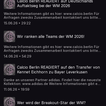
Calcio Berlin REAGIERT auf Deutschlands
sofort auch bei Patreon:
Auftaktsieg bei der WM 2026
https://www.patreon.com/calcioberlin Twitch:
https://www.twitch.tv/calcioberlin Spotify:
Weitere Informationen gibt es hier: www.calcio.berlin Für
https://tinyurl.com/calcioberlinspotify Insta:
Anfragen zwecks Zusammenarbeit kontaktiert uns bitte
https://www.instagram.com/calcioberlin TikTok:
hier: business@calcio.berlin Wir freuen uns über alle, die
https://www.tiktok.com/@calcioberlinofficial Danke an
15.06.26 • 29:22
uns supporten wollen und das geht ab sofort auch bei
unseren Partner adidas. Findet hier die neueste
Patreon: https://www.patreon.com/calcioberlin Twitch:
Kollektion: www.adidas.de
https://www.twitch.tv/calcioberlin Spotify:
Wir ranken alle Teams der WM 2026!
https://tinyurl.com/calcioberlinspotify Insta:
https://www.instagram.com/calcioberlin TikTok:
https://www.tiktok.com/@calcioberlinofficial
Weitere Informationen gibt es hier: www.calcio.berlin Für
Anfragen zwecks Zusammenarbeit kontaktiert uns bitte
hier: business@calcio.berlin Wir freuen uns über alle, die
14.06.26 • 54:29
uns supporten wollen und das geht ab sofort auch bei
Patreon: https://www.patreon.com/calcioberlin Twitch:
https://www.twitch.tv/calcioberlin Spotify:
Calcio Berlin REAGIERT auf den Transfer von
https://tinyurl.com/calcioberlinspotify Insta:
Kennet Eichhorn zu Bayer Leverkusen
https://www.instagram.com/calcioberlin TikTok:
https://www.tiktok.com/@calcioberlinofficial
Danke an unseren Partner adidas. Findet hier die neueste
Kollektion: www.adidas.de Weitere Informationen gibt es
hier: www.calcio.berlin Für Anfragen zwecks
11.06.26 • 19:59
Zusammenarbeit kontaktiert uns bitte hier:
business@calcio.berlin Photo-Credits: Imago Wir freuen
uns über alle, die uns supporten wollen und das geht ab
Wer wird der Breakout-Star der WM?
sofort auch bei Patreon: