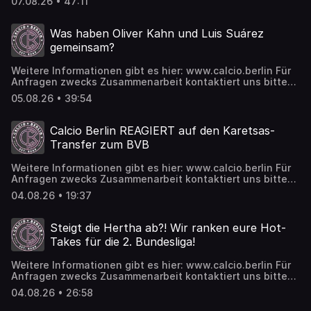
07.08.26 • 47:11
freuen uns über alle, die uns supporten wollen und das
geht ab sofort auch bei Patreon:
https://www.patreon.com/calcioberlin Twitch:
Was haben Oliver Kahn und Luis Suárez
https://www.twitch.tv/calcioberlin Spotify:
gemeinsam?
https://tinyurl.com/calcioberlinspotify Insta:
https://www.instagram.com/calcioberlin TikTok:
Weitere Informationen gibt es hier: www.calcio.berlin Für
https://www.tiktok.com/@calcioberlinofficial
Anfragen zwecks Zusammenarbeit kontaktiert uns bitte
hier: business@calcio.berlin Photo-Credits: Imago Wir
05.08.26 • 39:54
freuen uns über alle, die uns supporten wollen und das
geht ab sofort auch bei Patreon:
https://www.patreon.com/calcioberlin Twitch:
Calcio Berlin REAGIERT auf den Karetsas-
https://www.twitch.tv/calcioberlin Spotify:
Transfer zum BVB
https://tinyurl.com/calcioberlinspotify Insta:
https://www.instagram.com/calcioberlin TikTok:
Weitere Informationen gibt es hier: www.calcio.berlin Für
https://www.tiktok.com/@calcioberlinofficial
Anfragen zwecks Zusammenarbeit kontaktiert uns bitte
hier: business@calcio.berlin Photo-Credits: Imago Wir
04.08.26 • 19:37
freuen uns über alle, die uns supporten wollen und das
geht ab sofort auch bei Patreon:
https://www.patreon.com/calcioberlin Twitch:
Steigt die Hertha ab?! Wir ranken eure Hot-
https://www.twitch.tv/calcioberlin Spotify:
Takes für die 2. Bundesliga!
https://tinyurl.com/calcioberlinspotify Insta:
https://www.instagram.com/calcioberlin TikTok:
Weitere Informationen gibt es hier: www.calcio.berlin Für
https://www.tiktok.com/@calcioberlinofficial
Anfragen zwecks Zusammenarbeit kontaktiert uns bitte
hier: business@calcio.berlin Photo-Credits: Imago Wir
04.08.26 • 26:58
freuen uns über alle, die uns supporten wollen und das
geht ab sofort auch bei Patreon: