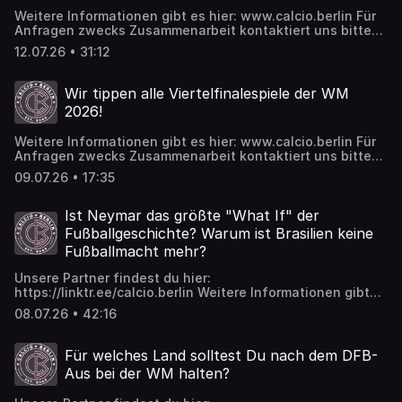
https://www.instagram.com/calcioberlin TikTok:
Weitere Informationen gibt es hier: www.calcio.berlin Für
https://www.tiktok.com/@calcioberlinofficial
Anfragen zwecks Zusammenarbeit kontaktiert uns bitte
hier: business@calcio.berlin Photo-Credits: Imago Wir
12.07.26 • 31:12
freuen uns über alle, die uns supporten wollen und das
geht ab sofort auch bei Patreon:
https://www.patreon.com/calcioberlin Twitch:
Wir tippen alle Viertelfinalespiele der WM
https://www.twitch.tv/calcioberlin Spotify:
2026!
https://tinyurl.com/calcioberlinspotify Insta:
https://www.instagram.com/calcioberlin TikTok:
Weitere Informationen gibt es hier: www.calcio.berlin Für
https://www.tiktok.com/@calcioberlinofficial
Anfragen zwecks Zusammenarbeit kontaktiert uns bitte
hier: business@calcio.berlin Wir freuen uns über alle, die
09.07.26 • 17:35
uns supporten wollen und das geht ab sofort auch bei
Patreon: https://www.patreon.com/calcioberlin Twitch:
https://www.twitch.tv/calcioberlin Spotify:
Ist Neymar das größte "What If" der
https://tinyurl.com/calcioberlinspotify Insta:
Fußballgeschichte? Warum ist Brasilien keine
https://www.instagram.com/calcioberlin TikTok:
Fußballmacht mehr?
https://www.tiktok.com/@calcioberlinofficial Wir tippen
alle Viertelfinalespiele der WM 2026!
Unsere Partner findest du hier:
https://linktr.ee/calcio.berlin Weitere Informationen gibt
es hier: www.calcio.berlin Für Anfragen zwecks
08.07.26 • 42:16
Zusammenarbeit kontaktiert uns bitte hier:
business@calcio.berlin Wir freuen uns über alle, die uns
supporten wollen und das geht ab sofort auch bei
Für welches Land solltest Du nach dem DFB-
Patreon: https://www.patreon.com/calcioberlin Twitch:
Aus bei der WM halten?
https://www.twitch.tv/calcioberlin Spotify:
https://tinyurl.com/calcioberlinspotify Insta: