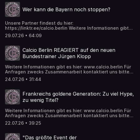
https://www.patreon.com/calcioberlin Twitch:
Wer kann die Bayern noch stoppen?
https://www.twitch.tv/calcioberlin Spotify:
https://tinyurl.com/calcioberlinspotify Insta:
https://www.instagram.com/calcioberlin TikTok:
Unsere Partner findest du hier:
https://www.tiktok.com/@calcioberlinofficial
https://linktr.ee/calcio.berlin Weitere Informationen gibt
es hier: www.calcio.berlin Für Anfragen zwecks
29.07.26 • 64:09
Zusammenarbeit kontaktiert uns bitte hier:
business@calcio.berlin Photo-Credits: Imago Wir freuen
uns über alle, die uns supporten wollen und das geht ab
Calcio Berlin REAGIERT auf den neuen
sofort auch bei Patreon:
Bundestrainer Jürgen Klopp
https://www.patreon.com/calcioberlin Twitch:
https://www.twitch.tv/calcioberlin Spotify:
Weitere Informationen gibt es hier: www.calcio.berlin Für
https://tinyurl.com/calcioberlinspotify Insta:
Anfragen zwecks Zusammenarbeit kontaktiert uns bitte
https://www.instagram.com/calcioberlin TikTok:
hier: business@calcio.berlin Photo-Credits: Imago Wir
https://www.tiktok.com/@calcioberlinofficial
24.07.26 • 31:44
freuen uns über alle, die uns supporten wollen und das
geht ab sofort auch bei Patreon:
https://www.patreon.com/calcioberlin Twitch:
Frankreichs goldene Generation: Zu viel Hype,
https://www.twitch.tv/calcioberlin Spotify:
zu wenig Titel?
https://tinyurl.com/calcioberlinspotify Insta:
https://www.instagram.com/calcioberlin TikTok:
Weitere Informationen gibt es hier: www.calcio.berlin Für
https://www.tiktok.com/@calcioberlinofficial
Anfragen zwecks Zusammenarbeit kontaktiert uns bitte
hier: business@calcio.berlin Photo-Credits: Imago Wir
22.07.26 • 39:25
freuen uns über alle, die uns supporten wollen und das
geht ab sofort auch bei Patreon:
https://www.patreon.com/calcioberlin Twitch:
"Das größte Event der