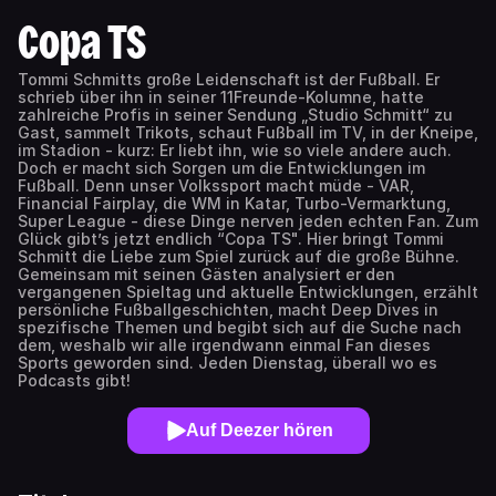
Copa TS
Tommi Schmitts große Leidenschaft ist der Fußball. Er
schrieb über ihn in seiner 11Freunde-Kolumne, hatte
zahlreiche Profis in seiner Sendung „Studio Schmitt“ zu
Gast, sammelt Trikots, schaut Fußball im TV, in der Kneipe,
im Stadion - kurz: Er liebt ihn, wie so viele andere auch.
Doch er macht sich Sorgen um die Entwicklungen im
Fußball. Denn unser Volkssport macht müde - VAR,
Financial Fairplay, die WM in Katar, Turbo-Vermarktung,
Super League - diese Dinge nerven jeden echten Fan. Zum
Glück gibt’s jetzt endlich “Copa TS". Hier bringt Tommi
Schmitt die Liebe zum Spiel zurück auf die große Bühne.
Gemeinsam mit seinen Gästen analysiert er den
vergangenen Spieltag und aktuelle Entwicklungen, erzählt
persönliche Fußballgeschichten, macht Deep Dives in
spezifische Themen und begibt sich auf die Suche nach
dem, weshalb wir alle irgendwann einmal Fan dieses
Sports geworden sind. Jeden Dienstag, überall wo es
Podcasts gibt!
Auf Deezer hören