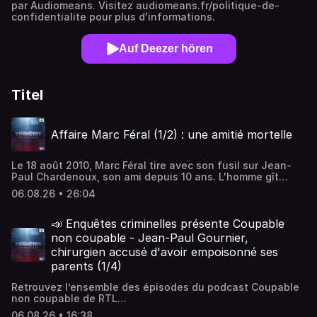
par Audiomeans. Visitez audiomeans.fr/politique-de-
confidentialite pour plus d'informations.
Auf Deezer hören
Titel
Affaire Marc Féral (1/2) : une amitié mortelle
Le 18 août 2010, Marc Féral tire avec son fusil sur Jean-
Paul Chardenoux, son ami depuis 10 ans. L'homme gît
dans une mare de sang. Lorsque le SAMU arrive sur place,
06.08.26 • 26:04
il est déjà trop tard. La victime a succombé à ses
blessures sous les yeux de son épouse, impuissante.
Après son acte, le forcené tente de se suicider, mais rate
📣 Enquêtes criminelles présente Coupable
son coup. En attendant de pouvoir être interrogé, il est
non coupable - Jean-Paul Gournier,
transféré de toute urgence à l'hôpital de Montpellier.
chirurgien accusé d'avoir empoisonné ses
Dans la région d'Espalion, l'annonce du crime est
parents (1/4)
accueillie avec effroi. Alors pourquoi Marc Féral a-t-il tué
Jean-Paul Chardenoux ? Réal : Marion Angelo Santo. Le
Retrouvez l’ensemble des épisodes du podcast Coupable
magazine de référence "Enquêtes Criminelles" a
non coupable de RTL
désormais sa version podcast. Chaque semaine, Jean-
icihttps://podcasts.audiomeans.fr/l/coupable-non-
Marie Goix vous raconte une affaire emblématique qui
06.08.26 • 16:38