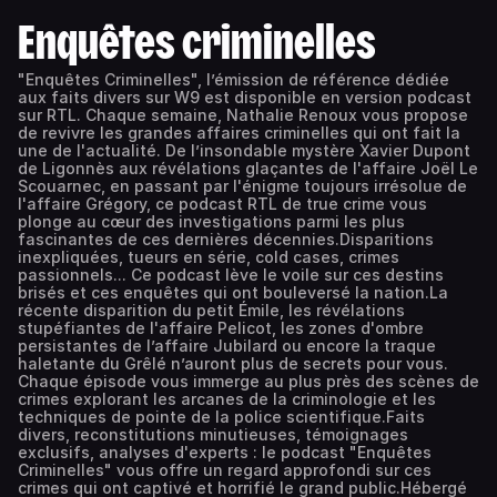
Enquêtes criminelles
"Enquêtes Criminelles", l’émission de référence dédiée
aux faits divers sur W9 est disponible en version podcast
sur RTL. Chaque semaine, Nathalie Renoux vous propose
de revivre les grandes affaires criminelles qui ont fait la
une de l'actualité. De l’insondable mystère Xavier Dupont
de Ligonnès aux révélations glaçantes de l'affaire Joël Le
Scouarnec, en passant par l'énigme toujours irrésolue de
l'affaire Grégory, ce podcast RTL de true crime vous
plonge au cœur des investigations parmi les plus
fascinantes de ces dernières décennies.Disparitions
inexpliquées, tueurs en série, cold cases, crimes
passionnels... Ce podcast lève le voile sur ces destins
brisés et ces enquêtes qui ont bouleversé la nation.La
récente disparition du petit Émile, les révélations
stupéfiantes de l'affaire Pelicot, les zones d'ombre
persistantes de l’affaire Jubilard ou encore la traque
haletante du Grêlé n’auront plus de secrets pour vous.
Chaque épisode vous immerge au plus près des scènes de
crimes explorant les arcanes de la criminologie et les
techniques de pointe de la police scientifique.Faits
divers, reconstitutions minutieuses, témoignages
exclusifs, analyses d'experts : le podcast "Enquêtes
Criminelles" vous offre un regard approfondi sur ces
crimes qui ont captivé et horrifié le grand public.Hébergé