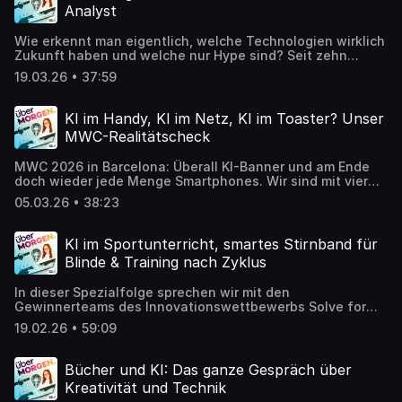
gesellschaftliche Entwicklungen – und versuchen daraus
Analyst
zu erkennen, was wirklich relevant wird.
Wie erkennt man eigentlich, welche Technologien wirklich
Zukunft haben und welche nur Hype sind? Seit zehn
Jahren beschäftigt sich Markus Neumann genau mit
19.03.26 • 37:59
dieser Frage. Mit seiner Innovationsberatung Space and
Lemon analysiert er Trends und hilft Unternehmen zu
verstehen, was davon wirklich relevant wird. In dieser
KI im Handy, KI im Netz, KI im Toaster? Unser
Folge sprechen wir über zehn Jahre
MWC-Realitätscheck
Zukunftsbeobachtung: Welche Entwicklungen unsere Welt
tatsächlich verändert haben, welche Trends überschätzt
MWC 2026 in Barcelona: Überall KI-Banner und am Ende
wurden und wie man lernt, neue Technologien frühzeitig
doch wieder jede Menge Smartphones. Wir sind mit vier
einzuordnen. Außerdem werfen wir einen Blick hinter die
Redakteuren vor Ort und sprechen über die spannendsten
Kulissen seiner Arbeit.
05.03.26 • 38:23
Geräte (inklusive Kamera-Highlight von Xiaomi und neue
Foldables), über KI-Funktionen, die plötzlich proaktiv
mitdenken, und darüber, was davon echte Hilfe ist und
KI im Sportunterricht, smartes Stirnband für
was eher Marketing. Außerdem: KI im Netz für Großevents,
Blinde & Training nach Zyklus
ein Telekom-Call-Agent, Satelliten gegen Funklöcher -
und warum Smart Glasses zwar faszinieren, das Handy
In dieser Spezialfolge sprechen wir mit den
aber (noch) nicht ersetzen.
Gewinnerteams des Innovationswettbewerbs Solve for
Tomorrow von Samsung. Das Motto: Sport & Tech und die
19.02.26 • 59:09
Frage, wie Technologie Sport gerechter, inklusiver und
gesünder machen kann. Mit dabei: SkillFIT, eine KI-
Lösung, die den Sportunterricht fairer bewerten soll
Bücher und KI: Das ganze Gespräch über
habric GmbH, ein smartes Stirnband, das sehbehinderten
Kreativität und Technik
und blinden Menschen durch Sensorik mehr Sicherheit im