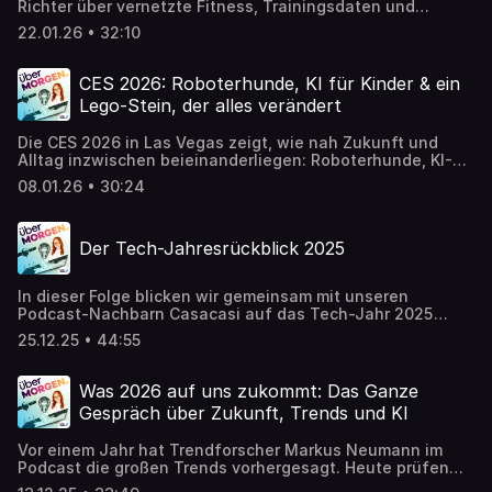
Richter über vernetzte Fitness, Trainingsdaten und
Motivation. Wir klären, welche Daten beim Training
22.01.26 • 32:10
wirklich sinnvoll sind, wie Coaching und Community wirken
und wo Technik bewusst an ihre Grenzen stößt. Außerdem
werfen wir in unseren Rubriken einen Blick auf aktuelle
CES 2026: Roboterhunde, KI für Kinder & ein
Digital-Health-Trends und machen den Realitätsabgleich:
Lego-Stein, der alles verändert
Was funktioniert heute schon und was ist eher Show?
Die CES 2026 in Las Vegas zeigt, wie nah Zukunft und
Alltag inzwischen beieinanderliegen: Roboterhunde, KI-
Gefährten, smarte Brillen und autonome Fahrzeuge.
08.01.26 • 30:24
Unsere Expertinnen und Experten berichten direkt von der
Messe über die spannendsten Highlights, sinnvolle
Innovationen - und Entwicklungen, die kritisch hinterfragt
Der Tech-Jahresrückblick 2025
werden müssen.
In dieser Folge blicken wir gemeinsam mit unseren
Podcast-Nachbarn Casacasi auf das Tech-Jahr 2025
zurück. Wir sprechen über die prägenden Tech-Themen
25.12.25 • 44:55
des Jahres, welche KI-Tools wirklich im Alltag
angekommen sind und welche eher Hype geblieben sind.
Außerdem geht es um unsere besten Tech-Investments,
Was 2026 auf uns zukommt: Das Ganze
Fehlkäufe und die inoffiziellen Tech-Awards 2025. Zum
Gespräch über Zukunft, Trends und KI
Abschluss wagen wir einen Blick nach vorne und teilen
unsere Erwartungen und Predictions für 2026.
Vor einem Jahr hat Trendforscher Markus Neumann im
Podcast die großen Trends vorhergesagt. Heute prüfen
wir: Was ist eingetreten und was kommt als Nächstes?