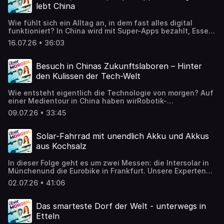
verändern könnten. Welche Innovationen sind echte
lebt China
Fortschritte, welche eher Marketing? Und wie sieht das
Smartphone der Zukunft aus?
Wie fühlt sich ein Alltag an, in dem fast alles digital
funktioniert? In China wird mit Super-Apps bezahlt, Essen
bestellt oder ein Taxi gerufen, Roboter fahren durch
16.07.26 • 36:03
Hotels und Restaurants, Drohnen liefern Pakete und E-
Autos prägen das Straßenbild. Unsere Kollegen erzählen
von ihren Eindrücken vor Ort, erklären, welche
Besuch in Chinas Zukunftslaboren – Hinter
Technologien bereits selbstverständlich sind und
den Kulissen der Tech-Welt
diskutieren, was davon vielleicht schon bald auch in
Europa ankommen könnte.
Wie entsteht eigentlich die Technologie von morgen? Auf
einer Medientour in China haben wirRobotik-
Unternehmen, Smartphone-Testlabore und innovative
09.07.26 • 33:45
Tech-Firmen besucht. In dieser Folge werfen wir einen
Blick hinter die Kulissen: Wie entwickeln chinesische
Unternehmen neue Produkte? Welche Rolle spielen
Solar-Fahrrad mit unendlich Akku und Akkus
Künstliche Intelligenz, Robotik und Smart Glasses? Und
aus Kochsalz
warum scheint Innovation dort oft schneller Realität zu
werden als bei uns?
In dieser Folge geht es um zwei Messen: die Intersolar in
Münchenund die Eurobike in Frankfurt. Unsere Experten
Stefan und Artem erzählen, welche Trends ihnen vor Ort
02.07.26 • 41:06
aufgefallen sind – von immer größeren und modulareren
Balkonkraftwerk-Speichern über dynamische Stromtarife,
KI-Energiemanagement und Natrium-Akkus bis hin zu E-
Das smarteste Dorf der Welt - unterwegs in
Bikes mit Sensorik, automatischer Unterstützung, Head-
Etteln
up-Displays und Solar-Lastenrädern.