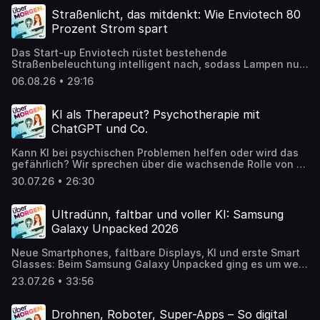
Straßenlicht, das mitdenkt: Wie Enviotech 80
Prozent Strom spart
Das Start-up Enviotech rüstet bestehende
Straßenbeleuchtung intelligent nach, sodass Lampen nur
dann heller werden, wenn Menschen, Fahrräder oder
06.08.26 • 29:16
Autos unterwegs sind. So können Kommunen Energie
sparen, ohne Sicherheit aufzugeben. In dieser Folge
sprechen Linh Pham und Adrian Rhaese darüber, wie aus
KI als Therapeut? Psychotherapie mit
einem Fahrradunfall während der Energiekrise eine
ChatGPT und Co.
Gründungsidee wurde, warum smarte Straßenbeleuchtung
mehr kann als nur Strom sparen und wie Laternen künftig
Kann KI bei psychischen Problemen helfen oder wird das
zur digitalen Infrastruktur unserer Städte werden
gefährlich? Wir sprechen über die wachsende Rolle von KI
könnten.
in der Psychotherapie: von Chatbots als emotionaler
30.07.26 • 26:30
Unterstützung über digitale Therapie-Tools bis hin zu den
Risiken von Fehldiagnosen, Abhängigkeit und fehlender
menschlicher Nähe. Wo kann künstliche Intelligenz
Ultradünn, faltbar und voller KI: Samsung
wirklich unterstützen und wo braucht mentale Gesundheit
Galaxy Unpacked 2026
unbedingt echte Menschen?
Neue Smartphones, faltbare Displays, KI und erste Smart
Glasses: Beim Samsung Galaxy Unpacked ging es um weit
mehr als nur neue Geräte. Gemeinsam mit unserem
23.07.26 • 33:56
Experten Stefan schauen wir auf die spannendsten
Neuheiten und ordnen ein, welche Technologien unseren
digitalen Alltag in den kommenden Jahren wirklich
Drohnen, Roboter, Super-Apps – So digital