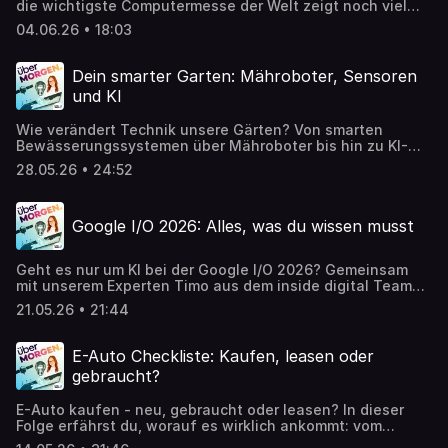
die wichtigste Computermesse der Welt zeigt noch viel
Kulissen der technologischsten WM aller Zeiten.
mehr: neue Notebook-Prozessoren, besonders günstige
04.06.26 • 18:03
Laptops, reparierbare Computer, Gaming-Handhelds und
die nächste Generation von Displays. Unser Reporter Timo
war vor Ort in Taipeh und berichtet von den spannendsten
Dein smarter Garten: Mähroboter, Sensoren
Technik-Trends, die schon bald auf unseren
und KI
Schreibtischen landen könnten.
Wie verändert Technik unsere Gärten? Von smarten
Bewässerungssystemen über Mähroboter bis hin zu KI-
gestützten Gartenhelfern gibt es alles. Wir schauen uns
28.05.26 • 24:52
an, welche Technologien wirklich sinnvoll sind, wo sie
Arbeit und Ressourcen sparen können und welche Risiken
vernetzte Geräte mit sich bringen.
Google I/O 2026: Alles, was du wissen musst
Geht es nur um KI bei der Google I/O 2026? Gemeinsam
mit unserem Experten Timo aus dem inside digital Team
schauen wir auf die wichtigsten Ankündigungen rund um
21.05.26 • 21:44
Gemini, Android 17, Chrome und die Zukunft von KI-
Assistenten. Dabei geht es unter anderem um die Frage,
ob Google KI künftig zum Zentrum seines gesamten
E-Auto Checkliste: Kaufen, leasen oder
Ökosystems machen will und was das für Smartphones,
gebraucht?
Browser und die Google-Suche bedeutet. Außerdem
sprechen wir über neue AI-Funktionen, mögliche Smart-
E-Auto kaufen - neu, gebraucht oder leasen? In dieser
Glasses-Pläne sowie den Konkurrenzkampf mit Apple,
Folge erfährst du, worauf es wirklich ankommt: vom
OpenAI und Microsoft.
Akkuzustand und Batteriezertifikat über reale Reichweite