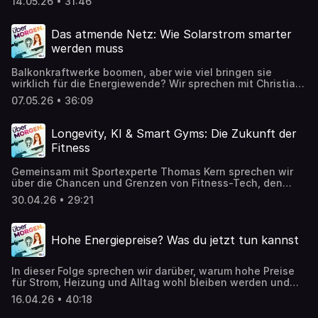
14.05.26 • 31:46
bis zur richtigen Ladesituation im Alltag. Unser Experte
Hayo Lücke klärt, für wen sich ein E-Auto lohnt, warum
Leasing aktuell sinnvoll sein kann und weshalb
Das atmende Netz: Wie Solarstrom smarter
gebrauchte Modelle oft die beste Wahl sind. Außerdem:
werden muss
Wie groß ist die Angst vor Akkuschäden wirklich? Der
Guide für alle, die über den Umstieg auf ein E-Auto
Balkonkraftwerke boomen, aber wie viel bringen sie
nachdenken.
wirklich für die Energiewende? Wir sprechen mit Christian
Ofenheusle vom Bundesverband Steckersolar und Kleines
07.05.26 • 36:09
Kraftwerk über den aktuellen Stand der Solarenergie zu
Hause, smarte Speicher, politische Unsicherheiten rund
um die EEG-Reform und die Frage, wie ein intelligentes
Longevity, KI & Smart Gyms: Die Zukunft der
„atmendes Netz“ der Zukunft aussehen könnte. Es geht
Fitness
um Eigenverbrauch, Netzdienlichkeit, Smart Meter, Bürger-
Energiewende und darum, warum klein anfangen bei Solar
Gemeinsam mit Sportexperte Thomas Kern sprechen wir
heute absolut sinnvoll sein kann.
über die Chancen und Grenzen von Fitness-Tech, den
Hype um Longevity und die Frage, was am Ende wirklich
30.04.26 • 29:21
zählt, wenn man einfach gesund bleiben will. Und wir
checken: lohnt sich die Fibo eigentlich noch? 👉 Und: Am
Ende der Folge gibt es eine wichtige Neuigkeit zum
Hohe Energiepreise? Was du jetzt tun kannst
Podcast.
In dieser Folge sprechen wir darüber, warum hohe Preise
für Strom, Heizung und Alltag wohl bleiben werden und
was das konkret für Haushalte bedeutet. Gemeinsam mit
16.04.26 • 40:18
einem Experten der Verbraucherzentrale NRW schauen wir
auf die neue Kostenrealität: Wie viel kann man selbst