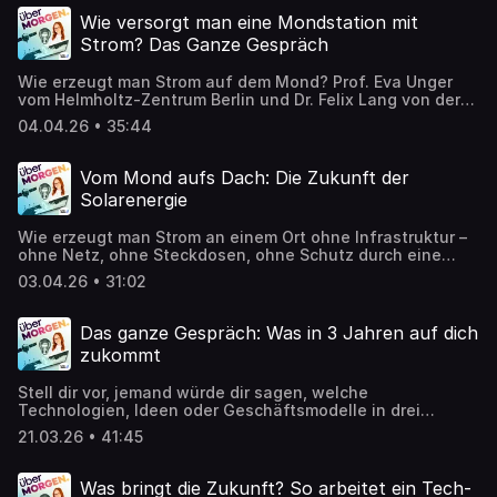
beeinflussen? Wo lassen sich wirklich Hunderte Euro
Wie versorgt man eine Mondstation mit
sparen? Und welche Maßnahmen bringen sofort etwas -
Strom? Das Ganze Gespräch
auch ohne großes Budget?
Wie erzeugt man Strom auf dem Mond? Prof. Eva Unger
vom Helmholtz-Zentrum Berlin und Dr. Felix Lang von der
Universität Potsdam überlegen, wie wir in Zukunft dort
04.04.26 • 35:44
leben und arbeiten könnten. Und sie entwickeln dafür
gerade ganz konkret Lösungen: neue Solarzellen, neue
Energiesysteme und ganz neue Ansätze, wie Energie
Vom Mond aufs Dach: Die Zukunft der
überhaupt organisiert wird.
Solarenergie
Wie erzeugt man Strom an einem Ort ohne Infrastruktur –
ohne Netz, ohne Steckdosen, ohne Schutz durch eine
Atmosphäre? Professor Eva Unger vom Helmholtz-Zentrum
03.04.26 • 31:02
Berlin und Dr. Felix Lang von der Universität Potsdam
sprechen über neue Solarzellen, Energiesysteme und die
Frage, wie eine Mondstation überhaupt funktionieren
Das ganze Gespräch: Was in 3 Jahren auf dich
kann. Und: Warum genau diese Forschung auch unsere
zukommt
Energieversorgung auf der Erde verändern könnte.
Stell dir vor, jemand würde dir sagen, welche
Technologien, Ideen oder Geschäftsmodelle in drei
Jahren plötzlich überall sind. Das ist der Job von Tech-
21.03.26 • 41:45
Analyst Markus Neumann von Space and Lemon
Innovations. Er und sein Team beobachten Start-ups,
Technologien, neue Geschäftsmodelle und
Was bringt die Zukunft? So arbeitet ein Tech-