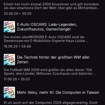
Etteln hat nicht einmal 2000 Einwohner und gilt trotzdem
als das smarteste Dorf der Welt. Hier gibt es Mitfahrbänke
per App, einen digitalen Zwilling des Dorfes und mehr
25.06.26 • 30:29
selbst produzierten Strom, als die Bewohner überhaupt
verbrauchen. Wir sind in Ostwestfalen unterwegs und
sprechen mit dem Digitalisierungsverantwortlichen Ulrich
E-Auto OSCARS: Lade-Legenden,
Ahle darüber, wie aus einem kleinen Dorf ein Vorbild für
Zukunftsautos, Gamechanger
die digitale Zukunft geworden ist. Wir sprechen über
smarte Infrastruktur, Glasfaser, Energieversorgung,
Die ersten überMORGEN E-Auto OSCARS sind da.
Datenschutz und die Frage, warum Digitalisierung in
Gemeinsam mit E-Mobilitäts-Experte Hayo Lücke
Etteln funktioniert. Was können andere Dörfer und Städte
vergeben wir Auszeichnungen in verschiedenen
von Etteln lernen?
18.06.26 • 28:46
Kategorien: vom besten Einstiegs-E-Auto über das
unterschätzteste Modell bis hin zur Lade-Legende der
Branche. Welche Innovationen haben uns beeindruckt?
Die Technik hinter der größten WM aller
Welche Hersteller werden überschätzt? Und welche
Zeiten
Entwicklungen werden den E-Auto-Markt in den nächsten
Jahren prägen? Unsere ganz persönliche Award-Show
Die Fußball-WM 2026 wird größer als alles davor: 104
rund um die spannendsten Elektroautos der Gegenwart
Spiele, drei Länder, Millionen Zuschauer und dahinter
und Zukunft.
eines der komplexesten Echtzeit-Mediensysteme der
11.06.26 • 35:03
Welt. In dieser Folge sprechen wir mit Stefan Thelen von
Telekom Sport und Alexander Dechant von thinkXpool
über die technische Infrastruktur hinter der WM. Wie
Mehr Akku, mehr KI: Die Computex in Taiwan
entsteht aus einem Tor innerhalb von Sekunden Content
für TV, Social Media und Millionen Smartphones? Welche
Rolle spielt KI heute schon in der Sportproduktion? Und
KI ist auch auf der Computex 2026 allgegenwärtig. Doch
wie könnte die WM 2030 aussehen? Ein Blick hinter die