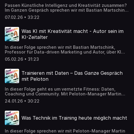
Alltag ermöglicht CYCLE YOU, eine Plattform für
Passen Künstliche Intelligenz und Kreativität zusammen?
zyklusgerechtes Training und Ernährung.
Im Ganzen Gespräch sprechen wir mit Bastian Martschink,
Professor für Data-driven Marketing und Autor, über über
07.02.26 • 33:22
die Begeisterung der Studierenden, um schleichende
gesellschaftliche Veränderungen und um die Frage,
weshalb jemand, der technisch tief im Thema steckt,
Was KI mit Kreativität macht - Autor sein im
privat deutlich vorsichtiger auf KI blickt.
KI-Zeitalter
In dieser Folge sprechen wir mit Bastian Martschink,
Professor für Data-driven Marketing und Autor, über KI
jenseits von Hype und Untergangsszenarien. Gemeinsam
05.02.26 • 31:23
ordnen wir ein, wo KI heute tatsächlich hilft, wo sie
überschätzt wird und warum gerade Kreativität, Vertrauen
und Lernen besonders sensibel auf diese Technologie
Trainieren mit Daten – Das Ganze Gespräch
reagieren. In den Rubriken Tech-Check, Zukunftsrausch
mit Peloton
und Favoriten steht nicht die nächste App im Mittelpunkt,
sondern ein reflektierter Umgang mit KI.
In dieser Folge geht es um vernetzte Fitness: Daten,
Coaching und Community. Mit Peloton-Manager Martin
Richter sprechen wir über darüber, welche Daten Peloton
24.01.26 • 30:22
erfasst und warum, wie diese Daten ausgewertet werden,
ohne zu überfordern. Und was hilft aus technischer Sicht
tatsächlich, dranzubleiben.
Was Technik im Training heute möglich macht
In dieser Folge sprechen wir mit Peloton-Manager Martin