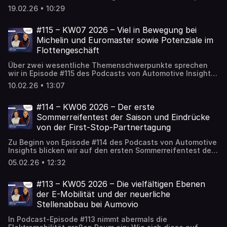
allem Michelin und Vredestein negativ auf.
#116 widmet sich erneut im Schwerpunkt dem Thema
19.02.26 • 10:29
Reifen: Nexen Tire hat sein neues Testcenter, das „Purple
Snow Ivalo Center“ in Finnland offiziell eingeweiht. Es soll
als Knotenpunkt für die F&E-Aktivitäten von Nexen rund
#115 – KW07 2026 – Viel in Bewegung bei
um Winter- und Ganzjahresreifen dienen. Wir richten die
Michelin und Euromaster sowie Potenziale im
Lupe außerdem auf das Qualifying zum diesjährigen
Flottengeschäft
Sommerreifentest der AutoBild – dieses hält
Überraschungen bereit.
Über zwei wesentliche Themenschwerpunkte sprechen
wir in Episode #115 des Podcasts von Automotive Insights:
Zunächst stehen der Reifenhersteller Michelin und seine
10.02.26 • 13:07
Handelstochter Euromaster im Fokus. Bei beiden
Unternehmen war zuletzt einiges in Bewegung, es wurden
strategische Weichen für die Zukunft gestellt und auch
#114 – KW06 2026 – Der erste
auf personeller Ebene wurden Veränderungen
Sommerreifentest der Saison und Eindrücke
kommuniziert. Wird ordnen die Meldungen der letzten
von der First-Stop-Partnertagung
Wochen und Monate ein, ehe wir detailliert auf das
Flottengeschäft blicken. Dessen Bedeutung für
Zu Beginn von Episode #114 des Podcasts von Automotive
Reifenfachhändler, Autohäuser und Werkstätten wächst
Insights blicken wir auf den ersten Sommerreifentest der
weiter, wie unter anderem Zahlen des KBA sowie ein Blick
Saison: Der Auto Club Europa (ACE) hat zehn Profile in der
auf die Top-10-Dienstwagen 2025 zeigen.
05.02.26 • 12:32
Dimension 225/40 R18 XL untersucht, liefert damit
allerdings nur einen überschaubaren Erkenntnisgewinn –
alle Reifen sind mindestens „empfehlenswert”. Wir ordnen
#113 – KW05 2026 – Die vielfältigen Ebenen
den Test und auch seine Resultate in dieser Folge ein,
der E-Mobilität und der neuerliche
bevor Kay seine Eindrücke von der First-Stop-
Stellenabbau bei Aumovio
Partnertagung im Magdeburg schildert. Dort zeigten sich
die Verantwortlichen gewohnt dialog-orientiert und
In Podcast-Episode #113 nimmt abermals die
informierten unter anderem über die vom Hersteller ZC