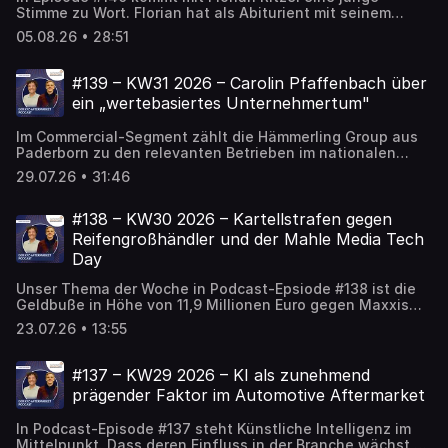
Stimme zu Wort. Florian hat als Abiturient mit seinem
Kumpel Jannik Kirchhoff die App Marlow entwickelt und
05.08.26 • 28:51
gelauncht. Diese unterstützt dabei, die tatsächlichen
Gesamtkosten eines Fahrzeugs zu berechnen. Mit
Automotive Insights spricht er über die Start-up-Kultur in
#139 – KW31 2026 – Carolin Pfaffenbach über
Deutschland, die Selbstverständlichkeit im Umgang mit KI
ein „wertebasiertes Unternehmertum"
sowie einen ganzheitlichen Blick auf die Kostenfaktoren
beim Auto. Für den Hamburger steht nun auf dem Plan:
Im Commercial-Segment zählt die Hämmerling Group aus
Marlow verbessern, das Studium aufnehmen, den
Paderborn zu den relevanten Betrieben im nationalen
Führerschein machen.
Reifengroßhandel. In zweiter Generation wird das
29.07.26 • 31:46
Unternehmen mittlerweile von Carolin Pfaffenbach
geführt. In Podcast-Episode #139 von Automotive Insights
berichtet Carolin von ihrem Aufwachsen im
#138 – KW30 2026 – Kartellstrafen gegen
Familienbetrieb, strategischen Herausforderungen im
Reifengroßhändler und der Mahle Media Tech
Reifengeschäft sowie ihrem Führungsansatz und einem
Day
„wertebasierten Unternehmertum" im Mittelstand.
Unser Thema der Woche in Podcast-Epsiode #138 ist die
Geldbuße in Höhe von 11,9 Millionen Euro gegen Maxxis
International, Best4Tires Berlin und die Reifen Müller
23.07.26 • 13:55
GmbH & Co. KG. Das Bundeskartellamt ahndet mit dem
noch nicht rechtskräftigen Bußgeldbescheid „vertikale
Preisbindungen" beim Vertrieb von Reifen der Marken
#137 – KW29 2026 – KI als zunehmend
Maxxis und CST. Kay fasst zusammen, was bisher zu dem
prägender Faktor im Automotive Aftermarket
Fall bekannt ist. Abschließend berichtet Daniel vom Mahle
Media Tech Day, den er diese Woche in Stuttgart besucht
In Podcast-Episode #137 steht Künstliche Intelligenz im
hat. Im Vorfeld der Automechanika und der IAA
Mittelpunkt. Dass deren Einfluss in der Branche wächst,