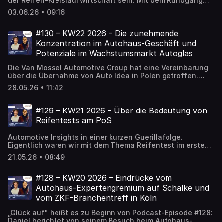
der Reifen-Kreislaufwirtschaft sein. Mit dem Rundgang
beschäftigt ist. Außerdem blicken wir auch auf die von
von NRW-Umwelt- und -Verkehrsminister Oliver Krischer
den Messe-Verantwortlichen kommunizierten
03.06.26 • 09:16
wird die thematische Auftaktnote von The Tire Cologne
Besucherzahlen, auf die vielfach betonte
2026 gesetzt. Auf der wichtigsten Messe für die
Internationalität der TTC und darauf, wie wir diese
Reifenbranche wird neben dem Themenschwerpunkt
#130 – KW22 2026 – Die zunehmende
empfunden haben.
Circular Economy ein Transformationsbild gezeichnet: KI,
Konzentration im Autohaus-Geschäft und
pan-europäische Großhandelsstrukturen und die
Potenziale im Wachstumsmarkt Autoglas
zunehmende Bedeutung der digitaler Vertriebskanäle. In
Podcast-Episode #131 blicken wir außerdem auf die im
Die Van Mossel Automotive Group hat eine Vereinbarung
Vorfeld der Reifenmesse stattfindende BRV-
über die Übernahme von Auto Idea in Polen getroffen.
Mitgliederversammlung.
Eine Akquisition, die erneut zeigt, wie stark
28.05.26 • 11:42
länderübergreifend Konsolidierungsprozesse im
Autohaus-Geschäft ablaufen. Über diese Thematik
sprechen wir zu Beginn von Episode #130, bevor wir uns
#129 – KW21 2026 – Über die Bedeutung von
als zweitem Schwerpunkt dem Autoglas-Geschäft
Reifentests am PoS
widmen. Dafür hat Daniel ein Interview mit Frank
Schwarzhans von Sekurit Service Deutschland geführt,
Automotive Insights in einer kurzen Guerillafolge.
aus dem er in Auszügen berichtet.
Eigentlich waren wir mit dem Thema Reifentest im ersten
Halbjahr 2026 durch. Der AutoBild-Ganzjahresreifentest,
21.05.26 • 08:49
der seinen Fokus auf Gummis für Elektroautos legt, ist
aber aus vielerlei Perspektive ein guter Aufhänger, dem
für das Kfz-Geschäft bedeutsamen Themenfeld der
#128 – KW20 2026 – Eindrücke vom
Reifentests noch ein paar Beobachtungen hinzuzufügen.
Autohaus-Expertengremium auf Schalke und
Was sind am PoS wirklich die zentralen
vom ZKF-Branchentreff in Köln
Verkaufsargumente?
„Glück auf" heißt es zu Beginn von Podcast-Episode #128:
Daniel berichtet von seinem Besuch beim Autohaus-