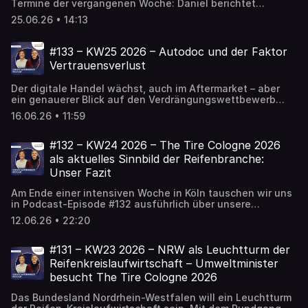
Termine der vergangenen Woche: Daniel berichtet
lauern.
zunächst von der Einweihung des neuen Renault-
25.06.26 • 14:13
Logistikzentrums in Brühl. Vor Ort haben die
Verantwortlichen die immense Bedeutung des Standorts
betont und erläutert, welche Möglichkeiten sich durch
#133 – KW25 2026 – Autodoc und der Faktor
umfangreiche Automatisierung und Robotik im After-
Vertrauensverlust
Sales-Segment eröffnen. Kay war derweil in Mailand bei
Pirelli zu Gast und konnte das Markenerbe und das
Der digitale Handel wächst, auch im Aftermarket – aber
Selbstverständnis des italienischen Reifenherstellers in
ein genauerer Blick auf den Verdrängungswettbewerb
umfassender Form erleben. Ein zentraler Aspekt war dabei
offenbart die Problematiken bei einigen Akteuren. Nun
auch die wachsende Bedeutung von KI für die
16.06.26 • 11:59
meldet Autodoc die Neuausrichtung seines B2B-
Reifenentwicklung.
Segments. Der komplette Außendienst mit Service-
Mitarbeitern in Belgien, Deutschland, Italien und den
#132 – KW24 2026 – The Tire Cologne 2026
Niederlanden wird eingestellt. Über diesen Schritt
als aktuelles Sinnbild der Reifenbranche:
sprechen wir in Podcast-Episode #133 ausführlich, ehe wir
Unser Fazit
uns abschließend noch kurz der chinesischen Marke
Xpeng und ihren Ambitionen in Deutschland widmen.
Am Ende einer intensiven Woche in Köln tauschen wir uns
in Podcast-Episode #132 ausführlich über unsere
Eindrücke von The Tire Cologne 2026 aus. Welche
12.06.26 • 22:20
Begegnungen bleiben in Erinnerung, welche Gespräche
wirken nach? Wir besprechen, welche Akteure uns mit
Zugewandtheit und klarer Kommunikation positiv
#131 – KW23 2026 – NRW als Leuchtturm der
aufgefallen sind, und bei wem in der Außendarstellung
Reifenkreislaufwirtschaft – Umweltminister
und- wirkung unserer Meinung nach noch Luft nach oben
besucht The Tire Cologne 2026
ist. Wie eine Art Abbild der Situation in der Reifenbranche
hierzulande und in Europa wird dabei deutlich, wer aktuell
Das Bundesland Nordrhein-Westfalen will ein Leuchtturm
Akzente setzen kann und wer zu sehr mit sich selbst