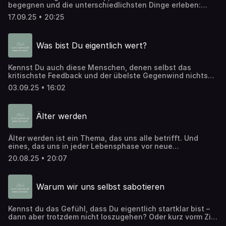
begegnen und die unterschiedlichsten Dinge erleben:
zeigen, wie echtes Zuhören Vertrauen und Verbindung
verrückte, ernüchternde, anstrengende, menschliche,
schafft – beruflich wie privat. Hör rein, wenn du bereit
17.09.25 • 20:25
frustrierende und manchmal vielleicht sogar
bist, Kommunikation neu zu erleben!
wunderschöne. Dorte und Martin tauschen sich in diesem
Gespräch über die Frage aus: Wie begegnen wir uns da
Was bist Du eigentlich wert?
eigentlich? Und wie kann es für uns alle vielleicht ein
bisschen besser werden?
Kennst Du auch diese Menschen, denen selbst das
kritischste Feedback und der übelste Gegenwind nichts
anhaben können? Irgendwie bewundernswert, nicht
03.09.25 • 16:02
wahr? Wie Du Deinen Selbstwert stärken kannst, erfährst
Du in dieser Episode. Hör gleich rein!
Älter werden
Älter werden ist ein Thema, das uns alle betrifft. Und
eines, das uns in jeder Lebensphase vor neue
Herausforderungen stellt, neue Fragen mit sich bringt und
20.08.25 • 20:07
uns immerneue Entscheidungen abverlangt. In diesem
guten Gespräch reißen Dorte und Martin einige Fragen
und Herausforderungen an, die uns typischerweise im
Warum wir uns selbst sabotieren
Lauf des Lebens begegnen. Struggelst auch Du gerade
mit dem Älterwerden? Dann hör in diese Folge rein, denn
hier erfährst Du, dass es nicht nur Dir so geht.
Kennst du das Gefühl, dass Du eigentlich startklar bist –
dann aber trotzdem nicht loszugehen? Oder kurz vorm Ziel
plötzlich aufzugeben? Dann erlebst du wahrscheinlich