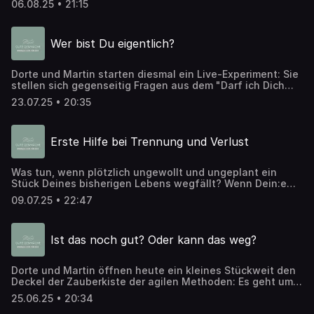
06.08.25 • 21:15
Selbstsabotage. In dieser Folge tauschen sich Martin und
Dorte darüber aus, warum wir uns selbst im Weg stehen –
und wie Du diesen Kreislauf durchbrechen kannst.
Wer bist Du eigentlich?
Dorte und Martin starten diesmal ein Live-Experiment: Sie
stellen sich gegenseitig Fragen aus dem "Darf ich Dich
das fragen?"-Kartenset von "Hotel Matze" und zack, auf
23.07.25 • 20:35
einmal erfährst Du Dinge über die beiden, die ihnen bis
gerade eben vielleicht selbst noch nicht klar waren. Und
was soll das Experiment? Es zeigt, wie leicht wir einander
Erste Hilfe bei Trennung und Verlust
mit den richtigen Fragen noch besser kennenlernen
können. Und dass es sogar noch Spaß macht.
Was tun, wenn plötzlich ungewollt und ungeplant ein
Stück Deines bisherigen Lebens wegfällt? Wenn Dein:e
Partner:in Dich verlässt oder Dir die Arbeitsstelle
09.07.25 • 22:47
gekündigt wird, kann das vielleicht eine Erleichterung sein
- für viele ist es aber die emotionale Hölle. Martin und
Dorte erläutern in dieser Episode anhand der "5 Phasen
Ist das noch gut? Oder kann das weg?
der Trauer", wie Menschen mit Trennung und Verlust
umgehen. Und es gibt natürlich auch wieder Tipps, Ideen
und Impulse, wie diese fünf Phasen ein bisschen
Dorte und Martin öffnen heute ein kleines Stückweit den
erträglicher für Dich werden können.
Deckel der Zauberkiste der agilen Methoden: Es geht um
Retrospektiven - und darum, sie direkt ein bisschen zu
25.06.25 • 20:34
entmonstern. Denn anders als der Name vermuten lässt,