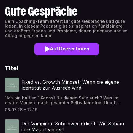
Gute Gespräche
Dein Coaching-Team liefert Dir gute Gespräche und gute
Ideen. In diesem Podcast gibt es Inspiration für kleinere
und größere Fragen und Probleme, denen jeder von uns im
Alltag begegnen kann.
Auf Deezer hören
Titel
Fixed vs. Growth Mindset: Wenn die eigene
Identität zur Ausrede wird
"Ich bin halt so." Kennst Du diesen Satz auch? Was im
ersten Moment nach gesunder Selbstkenntnis klingt,
entpuppt sich bei genauerem Hinsehen oft als ein
08.07.26 • 17:18
eleganter Schutzschild – ein Schutzschild gegen
Veränderung, Unsicherheit oder gegen die Angst, Fehler
zu machen. In dieser Folge von "Gute Gespräche" nehmen
Der Vampir im Scheinwerferlicht: Wie Scham
Dorte und Martin diese vermeintlich unveränderbaren
ihre Macht verliert
Wahrheiten über uns selbst unter die Lupe. Du erfährst,