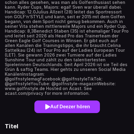
schon alles gesehen, was man als Golfenthusiast sehen
kann. Ryder Cups, Majors: egal! Sven war überall dabei.
Handicap: 12.0Julius Allzeit (28) leitet das Sportressort
von GOLF’n’STYLE und kann, seit er 2015 mit dem Golfen
begann, von dem Sport nicht genug bekommen. Auch in
seiner Vita stehen mittlerweile Majors und ein Ryder Cup.
Handicap: 8,3Benedict Staben (35) ist ehemaliger Tour Pro
und leitet seit 2026 als Head Pro das Trainerteam der
Green Eagle Golf Courses in Winsen. Er gibt euch auf
allen Kanälen die Trainingstipps, die ihr braucht.Celina
Sattelkau (24) ist Tour Pro auf der Ladies European Tour
(LET). Sie gewann 2026 zwei Turniere auf der Ladies
Sunshine Tour und zählt zu den talentiertesten
Spielerinnen Deutschlands. Seit April 2026 ist sie Teil des
Grün & saftig Teams. Hier gehts zu unseren Social Media
KanälenInstagram:
@golfnstylemagFacebook:@golfnstyleTikTok:
@golfnstyleYouTube: @golfnstyle-magazinWebsite:
www.golfnstyle.de Hosted on Acast. See
acast.com/privacy for more information.
Auf Deezer hören
Titel