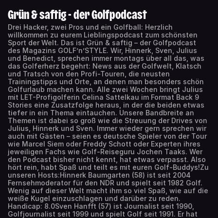
Grün & saftig - der Golfpodcast
Drei Hacker, zwei Pros und ein Golfball: Herzlich
willkommen zu eurem Lieblingspodcast zum schönsten
Sport der Welt. Das ist Grün & saftig – der Golfpodcast
des Magazins GOLF’n’STYLE. Wir, Hinnerk, Sven, Julius
und Benedict, sprechen immer montags über all das, was
das Golferherz begehrt: News aus der Golfwelt, Klatsch
und Tratsch von den Profi-Touren, die neusten
Trainingstipps und Orte, an denen man besonders schön
Golfurlaub machen kann. Alle zwei Wochen bringt Julius
mit LET-Profigolferin Celina Sattelkau im Format Back 9
Stories eine Zusatzfolge heraus, in der die beiden etwas
tiefer in ein Thema eintauchen. Unsere Bandbreite an
Themen ist dabei so groß wie die Streuung der Drives von
Julius, Hinnerk und Sven. Immer wieder gern sprechen wir
auch mit Gästen – seien es deutsche Spieler von der Tour
wie Marcel Siem oder Freddy Schott oder Experten ihres
jeweiligen Fachs wie Golf-Reiseguru Jochen Taaks. Wer
den Podcast bisher nicht kennt, hat etwas verpasst. Also
hört rein, habt Spaß und teilt es mit euren Golf-Buddys!Zu
unseren Hosts:Hinnerk Baumgarten (58) ist seit 2004
Fernsehmoderator für den NDR und spielt seit 1982 Golf.
Wenig auf dieser Welt macht ihm so viel Spaß, wie auf die
weiße Kugel einzuschlagen und darüber zu reden.
Handicap: 8.0Sven Hanfft (57) ist Journalist seit 1990,
Golfjournalist seit 1999 und spielt Golf seit 1991. Er hat