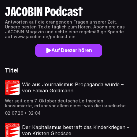
JACOBIN Podcast
Antworten auf die drängenden Fragen unserer Zeit.
Unsere besten Texte täglich zum Hören. Abonniere das
JACOBIN Magazin und richte eine regelmäßige Spende
auf www.jacobin.de/podcast ein.
Auf Deezer hören
Titel
Wie aus Journalismus Propaganda wurde –
von Fabian Goldmann
Wer seit dem 7. Oktober deutsche Leitmedien
konsumierte, erfuhr vor allem eines: was die israelische
Armee behauptet. Eine Analyse von über 10.000 Beiträgen
02.07.26 • 32:04
rekonstruiert, wie deutscher Nahost-Journalismus
systematisch Partei ergriffen hat. Artikel vom 24. Juni
2026: https://jacobin.de/artikel/journalismus-gaza-
Der Kapitalismus bestraft das Kinderkriegen –
palaestina-israel-deutsche-medien Seit 2011
von Kristen Ghodsee
veröffentlicht JACOBIN täglich Kommentare und Analysen