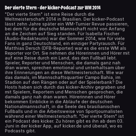
Der vierte Stern - der kicker-Podcast zur WM 2014
"Der vierte Stern" ist eine Reise durch die
Weltmeisterschaft 2014 in Brasilien. Der kicker-Podcast
lässt zehn Jahre später ein WM-Turnier Revue passieren,
bei dem für die deutsche Mannschaft nicht von Anfang
an die Zeichen auf Sieg standen. Für Isabella Fischer
(Audio-Redakteurin) war der Sommer 2014, wie für viele
Fans in ganz Deutschland, ein einziger Partyrausch. Für
Matthias Dersch (DFB-Reporter) war es die erste WM als
Reporter vor Ort. Sie nehmen die Hörerinnen und Hörer mit
auf eine Reise durch ein Land, das den Fußball lebt.
Spieler, Reporter und Menschen, die damals ganz nah
dran waren, sprechen emotional und unterhaltsam über
ihre Erinnerungen an diese Weltmeisterschaft. Wie war
das damals, im Mannschaftsquartier Campo Bahia, im
Stadion auf den Rängen oder auf der Spielerbank? Die
Hosts haben sich durch das kicker-Archiv gegraben und
mit Spielern, Reportern und Menschen gesprochen, die
damals ganz nah dran waren. Hörerinnen und Hörer
bekommen Einblicke in die Abläufe der deutschen
Nationalmannschaft, in die Seele des brasilianischen
Fußballs und in die Arbeitsweise von Sportjournalisten
während einer Weltmeisterschaft. "Der vierte Stern" ist
ein Podcast des kicker. Zu hören gibt es ihn ab dem 03.
Juni in der kicker App, auf kicker.de und überall, wo es
Podcasts gibt.