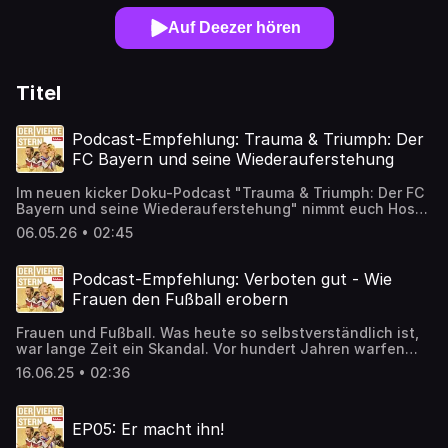
Auf Deezer hören
Titel
Podcast-Empfehlung: Trauma & Triumph: Der
FC Bayern und seine Wiederauferstehung
Im neuen kicker Doku-Podcast "Trauma & Triumph: Der FC
Bayern und seine Wiederauferstehung" nimmt euch Host
Felix Kneidl mit auf eine Zeitreise durch die emotionalsten
06.05.26 • 02:45
Jahre der Bayern-Geschichte – von der Mutter aller
Niederlagen 1999 in Barcelona bis zum großen Triumph
2001 in Mailand. Mit dabei: Stefan Effenberg, Oliver Kahn,
Podcast-Empfehlung: Verboten gut - Wie
Ottmar Hitzfeld und viele mehr. Die ersten beiden Folgen
Frauen den Fußball erobern
sind jetzt überall verfügbar, wo es Podcasts gibt.
Frauen und Fußball. Was heute so selbstverständlich ist,
war lange Zeit ein Skandal. Vor hundert Jahren warfen
Männer mit Steinen auf fußballspielende Frauen – heute
16.06.25 • 02:36
sind die Fußballerinnen Superstars und Vorbilder. Wie
haben sie es geschafft, diesen Weg zu gehen? Dieser
Podcast erzählt ihre Geschichte. Klar, es geht um Erfolge
EP05: Er macht ihn!
und Niederlagen. Aber auch um Durchhaltevermögen, Mut
und Kampfgeist. Es sind Geschichten, die den Wandel der