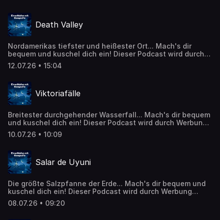
Werbepartner: https://linktr.ee/EinschlafenMitPodcast Die
Episode basiert auf Inhalten von Wikipedia:
https://de.wikipedia.org/wiki/Lofoten Inhalte wurden
Death Valley
mithilfe künstlicher Intelligenz erstellt oder bearbeitet. CC
BY-SA 4.0 (https://creativecommons.org/licenses/by-
sa/4.0/)
Nordamerikas tiefster und heißester Ort... Mach's dir
bequem und kuschel dich ein! Dieser Podcast wird durch
Werbung finanziert. Weitere Podcasts, Infos und
12.07.26 • 15:04
Angebote unserer Werbepartner:
https://linktr.ee/EinschlafenMitPodcast Die Episode
basiert auf Inhalten von Wikipedia:
Viktoriafälle
https://de.wikipedia.org/wiki/Death-Valley-Nationalpark
Inhalte wurden mithilfe künstlicher Intelligenz erstellt
oder bearbeitet. CC BY-SA 4.0
Breitester durchgehender Wasserfall... Mach's dir bequem
(https://creativecommons.org/licenses/by-sa/4.0/)
und kuschel dich ein! Dieser Podcast wird durch Werbung
finanziert. Weitere Podcasts, Infos und Angebote unserer
10.07.26 • 10:09
Werbepartner: https://linktr.ee/EinschlafenMitPodcast Die
Episode basiert auf Inhalten von Wikipedia:
https://de.wikipedia.org/wiki/Victoriaf%C3%A4lle Inhalte
Salar de Uyuni
wurden mithilfe künstlicher Intelligenz erstellt oder
bearbeitet. CC BY-SA 4.0
(https://creativecommons.org/licenses/by-sa/4.0/)
Die größte Salzpfanne der Erde... Mach's dir bequem und
kuschel dich ein! Dieser Podcast wird durch Werbung
finanziert. Weitere Podcasts, Infos und Angebote unserer
08.07.26 • 09:20
Werbepartner: https://linktr.ee/EinschlafenMitPodcast Die
Episode basiert auf Inhalten von Wikipedia: