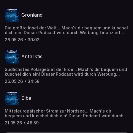
Angebote unserer Werbepartner:
https://linktr.ee/EinschlafenMitPodcast Die Episode
basiert auf Inhalten von Wikipedia:
Grönland
https://de.wikipedia.org/wiki/Mumbai Inhalte wurden
mithilfe künstlicher Intelligenz erstellt oder bearbeitet. CC
BY-SA 4.0 (https://creativecommons.org/licenses/by-
Die größte Insel der Welt... Mach's dir bequem und kuschel
sa/4.0/)
dich ein! Dieser Podcast wird durch Werbung finanziert.
Weitere Podcasts, Infos und Angebote unserer
28.05.26 • 39:02
Werbepartner: https://linktr.ee/EinschlafenMitPodcast Die
Episode basiert auf Inhalten von Wikipedia:
https://de.wikipedia.org/wiki/Grönland Inhalte wurden
Antarktis
mithilfe künstlicher Intelligenz erstellt oder bearbeitet. CC
BY-SA 4.0 (https://creativecommons.org/licenses/by-
sa/4.0/)
Südlichstes Polargebiet der Erde... Mach's dir bequem und
kuschel dich ein! Dieser Podcast wird durch Werbung
finanziert. Weitere Podcasts, Infos und Angebote unserer
26.05.26 • 34:58
Werbepartner: https://linktr.ee/EinschlafenMitPodcast Die
Episode basiert auf Inhalten von Wikipedia:
https://de.wikipedia.org/wiki/Antarktis Inhalte wurden
Elbe
mithilfe künstlicher Intelligenz erstellt oder bearbeitet. CC
BY-SA 4.0 (https://creativecommons.org/licenses/by-
sa/4.0/)
Mitteleuropäischer Strom zur Nordsee... Mach's dir
bequem und kuschel dich ein! Dieser Podcast wird durch
Werbung finanziert. Weitere Podcasts, Infos und
21.05.26 • 48:59
Angebote unserer Werbepartner:
https://linktr.ee/EinschlafenMitPodcast Die Episode