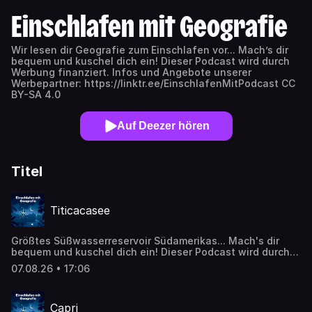
Einschlafen mit Geografie
Wir lesen dir Geografie zum Einschlafen vor... Mach’s dir
bequem und kuschel dich ein! Dieser Podcast wird durch
Werbung finanziert. Infos und Angebote unserer
Werbepartner: https://linktr.ee/EinschlafenMitPodcast CC
BY-SA 4.0
Auf Deezer hören
Titel
Titicacasee
Größtes Süßwasserreservoir Südamerikas... Mach's dir
bequem und kuschel dich ein! Dieser Podcast wird durch
Werbung finanziert. Weitere Podcasts, Infos und
07.08.26 • 17:06
Angebote unserer Werbepartner:
https://linktr.ee/EinschlafenMitPodcast Die Episode
basiert auf Inhalten von Wikipedia:
Capri
https://de.wikipedia.org/wiki/Titicacasee Inhalte wurden