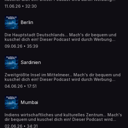
finanziert. Weitere Podcasts, Infos und Angebote unserer
11.06.26 • 32:30
Werbepartner: https://linktr.ee/EinschlafenMitPodcast Die
Episode basiert auf Inhalten von Wikipedia:
https://de.wikipedia.org/wiki/Hamburg Inhalte wurden
Berlin
mithilfe künstlicher Intelligenz erstellt oder bearbeitet. CC
BY-SA 4.0 (https://creativecommons.org/licenses/by-
sa/4.0/)
Die Hauptstadt Deutschlands... Mach's dir bequem und
kuschel dich ein! Dieser Podcast wird durch Werbung
finanziert. Weitere Podcasts, Infos und Angebote unserer
09.06.26 • 35:39
Werbepartner: https://linktr.ee/EinschlafenMitPodcast Die
Episode basiert auf Inhalten von Wikipedia:
https://de.wikipedia.org/wiki/Berlin Inhalte wurden
Sardinien
mithilfe künstlicher Intelligenz erstellt oder bearbeitet. CC
BY-SA 4.0 (https://creativecommons.org/licenses/by-
sa/4.0/)
Zweitgrößte Insel im Mittelmeer... Mach's dir bequem und
kuschel dich ein! Dieser Podcast wird durch Werbung
finanziert. Weitere Podcasts, Infos und Angebote unserer
04.06.26 • 17:51
Werbepartner: https://linktr.ee/EinschlafenMitPodcast Die
Episode basiert auf Inhalten von Wikipedia:
https://de.wikipedia.org/wiki/Sardinien Inhalte wurden
Mumbai
mithilfe künstlicher Intelligenz erstellt oder bearbeitet. CC
BY-SA 4.0 (https://creativecommons.org/licenses/by-
sa/4.0/)
Indiens wirtschaftliches und kulturelles Zentrum... Mach's
dir bequem und kuschel dich ein! Dieser Podcast wird
durch Werbung finanziert. Weitere Podcasts, Infos und
02.06.26 • 34:31