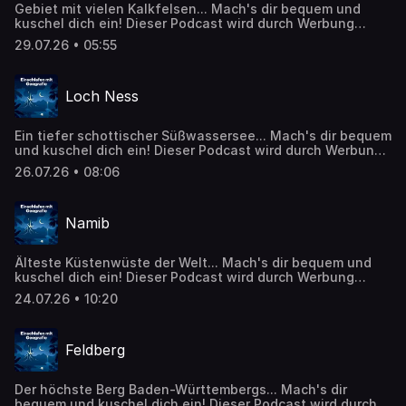
Gebiet mit vielen Kalkfelsen... Mach's dir bequem und
kuschel dich ein! Dieser Podcast wird durch Werbung
finanziert. Weitere Podcasts, Infos und Angebote unserer
29.07.26 • 05:55
Werbepartner: https://linktr.ee/EinschlafenMitPodcast Die
Episode basiert auf Inhalten von Wikipedia:
https://de.wikipedia.org/wiki/Halong-Bucht Inhalte wurden
Loch Ness
mithilfe künstlicher Intelligenz erstellt oder bearbeitet. CC
BY-SA 4.0 (https://creativecommons.org/licenses/by-
sa/4.0/)
Ein tiefer schottischer Süßwassersee... Mach's dir bequem
und kuschel dich ein! Dieser Podcast wird durch Werbung
finanziert. Weitere Podcasts, Infos und Angebote unserer
26.07.26 • 08:06
Werbepartner: https://linktr.ee/EinschlafenMitPodcast Die
Episode basiert auf Inhalten von Wikipedia:
https://de.wikipedia.org/wiki/Loch_Ness Inhalte wurden
Namib
mithilfe künstlicher Intelligenz erstellt oder bearbeitet. CC
BY-SA 4.0 (https://creativecommons.org/licenses/by-
sa/4.0/)
Älteste Küstenwüste der Welt... Mach's dir bequem und
kuschel dich ein! Dieser Podcast wird durch Werbung
finanziert. Weitere Podcasts, Infos und Angebote unserer
24.07.26 • 10:20
Werbepartner: https://linktr.ee/EinschlafenMitPodcast Die
Episode basiert auf Inhalten von Wikipedia:
https://de.wikipedia.org/wiki/Namib Inhalte wurden
Feldberg
mithilfe künstlicher Intelligenz erstellt oder bearbeitet. CC
BY-SA 4.0 (https://creativecommons.org/licenses/by-
sa/4.0/)
Der höchste Berg Baden-Württembergs... Mach's dir
bequem und kuschel dich ein! Dieser Podcast wird durch