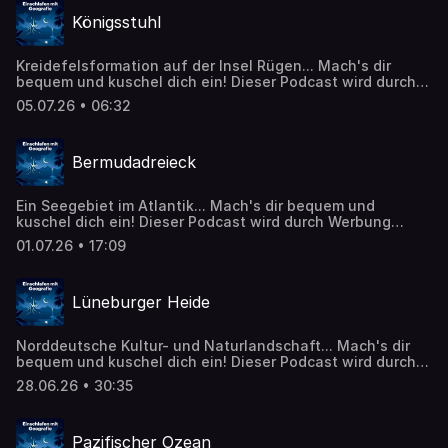
https://de.wikipedia.org/wiki/Salar_de_Uyuni Inhalte
Königsstuhl
wurden mithilfe künstlicher Intelligenz erstellt oder
bearbeitet. CC BY-SA 4.0
(https://creativecommons.org/licenses/by-sa/4.0/)
Kreidefelsformation auf der Insel Rügen... Mach's dir
bequem und kuschel dich ein! Dieser Podcast wird durch
Werbung finanziert. Weitere Podcasts, Infos und
05.07.26 • 06:32
Angebote unserer Werbepartner:
https://linktr.ee/EinschlafenMitPodcast Die Episode
basiert auf Inhalten von Wikipedia:
Bermudadreieck
https://de.wikipedia.org/wiki/K%C3%B6nigsstuhl_(R%C3%BC
Inhalte wurden mithilfe künstlicher Intelligenz erstellt
oder bearbeitet. CC BY-SA 4.0
Ein Seegebiet im Atlantik... Mach's dir bequem und
(https://creativecommons.org/licenses/by-sa/4.0/)
kuschel dich ein! Dieser Podcast wird durch Werbung
finanziert. Weitere Podcasts, Infos und Angebote unserer
01.07.26 • 17:09
Werbepartner: https://linktr.ee/EinschlafenMitPodcast Die
Episode basiert auf Inhalten von Wikipedia:
https://de.wikipedia.org/wiki/Bermudadreieck Inhalte
Lüneburger Heide
wurden mithilfe künstlicher Intelligenz erstellt oder
bearbeitet. CC BY-SA 4.0
(https://creativecommons.org/licenses/by-sa/4.0/)
Norddeutsche Kultur- und Naturlandschaft... Mach's dir
bequem und kuschel dich ein! Dieser Podcast wird durch
Werbung finanziert. Weitere Podcasts, Infos und
28.06.26 • 30:35
Angebote unserer Werbepartner:
https://linktr.ee/EinschlafenMitPodcast Die Episode
basiert auf Inhalten von Wikipedia:
Pazifischer Ozean
https://de.wikipedia.org/wiki/Lüneburger_Heide Inhalte