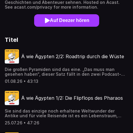
Geschichten und Abenteuer sehnen. Hosted on Acast.
See acast.com/privacy for more information.
Auf Deezer hören
Titel
Ä wie Ägypten 2/2: Roadtrip durch die Wüste
Die großen Pyramiden sind das eine. „Das muss man
gesehen haben“, dieser Satz fällt in den zwei Podcast-
Folgen zu Ägypten immer wieder (die erste ist
01.08.26 • 43:13
nachzuhören unter kurier.at/podcasts). In der zweiten
Folge schwärmt der Gast, Innenpolitikredakteur und
Ägypten-Enthusiast Bernhard Gaul vor allem über die
Ä wie Ägypten 1/2: Die Flipflops des Pharaos
Oasen der Sahara. Er hält es mit Laurence of Arabia: „Man
braucht eine gewisse Liebe zur Wüste.“ Und die sei bei
einem Roadtrip durch Ägypten vor dreißig Jahren
Sie sind das einzige noch erhaltene Weltwunder der
entflammt, erzählt er. Highlights sind die abgelegene
Antike und für viele Reisende ist es ein Lebenstraum,
Oase Siwa, mit vierzigtausend Dattelpalmen und
einmal davor zu stehen - die Pyramiden von Gizeh. Wer
artesischen Brunnen oder die weiße Wüste mit
25.07.26 • 47:26
schließlich dort ist, wird von einem Gefühl der Erhabenheit
eindrucksvollen Gesteinsformationen.Wer nicht nach
gepackt und vom Schwindel ungeklärter Fragen. Woraus
Ägypten fährt, um sich alte Geschichte und alte Steine