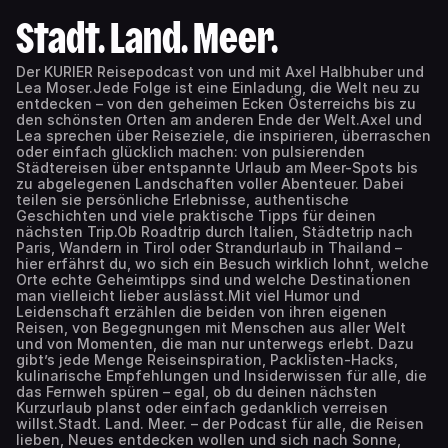
Stadt. Land. Meer.
Der KURIER Reisepodcast von und mit Axel Halbhuber und
Lea Moser.Jede Folge ist eine Einladung, die Welt neu zu
entdecken – von den geheimen Ecken Österreichs bis zu
den schönsten Orten am anderen Ende der Welt.Axel und
Lea sprechen über Reiseziele, die inspirieren, überraschen
oder einfach glücklich machen: von pulsierenden
Städtereisen über entspannte Urlaub am Meer-Spots bis
zu abgelegenen Landschaften voller Abenteuer. Dabei
teilen sie persönliche Erlebnisse, authentische
Geschichten und viele praktische Tipps für deinen
nächsten Trip.Ob Roadtrip durch Italien, Städtetrip nach
Paris, Wandern in Tirol oder Strandurlaub in Thailand –
hier erfährst du, wo sich ein Besuch wirklich lohnt, welche
Orte echte Geheimtipps sind und welche Destinationen
man vielleicht lieber auslässt.Mit viel Humor und
Leidenschaft erzählen die beiden von ihren eigenen
Reisen, von Begegnungen mit Menschen aus aller Welt
und von Momenten, die man nur unterwegs erlebt. Dazu
gibt’s jede Menge Reiseinspiration, Packlisten-Hacks,
kulinarische Empfehlungen und Insiderwissen für alle, die
das Fernweh spüren – egal, ob du deinen nächsten
Kurzurlaub planst oder einfach gedanklich verreisen
willst.Stadt. Land. Meer. – der Podcast für alle, die Reisen
lieben, Neues entdecken wollen und sich nach Sonne,