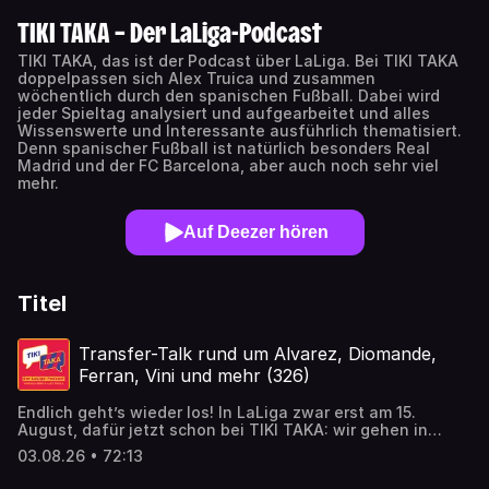
TIKI TAKA – Der LaLiga-Podcast
TIKI TAKA, das ist der Podcast über LaLiga. Bei TIKI TAKA
doppelpassen sich Alex Truica und zusammen
wöchentlich durch den spanischen Fußball. Dabei wird
jeder Spieltag analysiert und aufgearbeitet und alles
Wissenswerte und Interessante ausführlich thematisiert.
Denn spanischer Fußball ist natürlich besonders Real
Madrid und der FC Barcelona, aber auch noch sehr viel
mehr.
Auf Deezer hören
Titel
Transfer-Talk rund um Alvarez, Diomande,
Ferran, Vini und mehr (326)
Endlich geht’s wieder los! In LaLiga zwar erst am 15.
August, dafür jetzt schon bei TIKI TAKA: wir gehen in
unsere schon 8. Saison! Und haben dazu nicht nur einige
03.08.26 • 72:13
Ankündigungen für euch, sondern auch einen großen
Transfer-Talk: Von Julian Alvarez über Ferran Torres bis