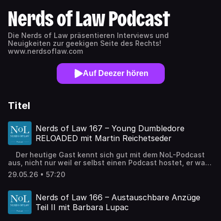
Nerds of Law Podcast
Die Nerds of Law präsentieren Interviews und
Neuigkeiten zur geekigen Seite des Rechts!
www.nerdsoflaw.com
Auf Deezer hören
Titel
Nerds of Law 167 – Young Dumbledore
RELOADED mit Martin Reichetseder
Der heutige Gast kennt sich gut mit dem NoL-Podcast
aus, nicht nur weil er selbst einen Podcast hostet, er war
auch bereits zu Gast bei den Nerds. Daher wird natürlich
29.05.26 • 57:20
gleich Harry Potter angesprochen. Und auch sonst ist es
nicht minder spannend, da es darum geht, wie eine gute
Beziehung bzw Beziehungsarbeit zwischen
Nerds of Law 166 – Austauschbare Anzüge
Rechtsabteilungen/Mandant:innen und
Teil II mit Barbara Lupac
Rechtsanwält:innen aussehen sollte. LinkedIn:
https://at.linkedin.com/in/martin-reichetseder NoL-