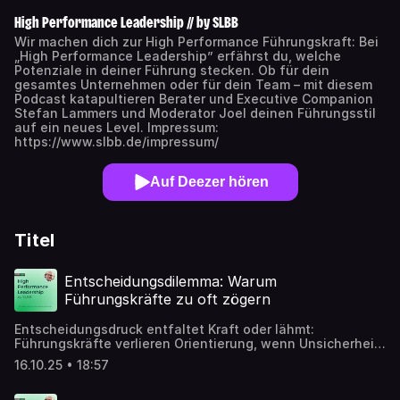
High Performance Leadership // by SLBB
Wir machen dich zur High Performance Führungskraft: Bei
„High Performance Leadership” erfährst du, welche
Potenziale in deiner Führung stecken. Ob für dein
gesamtes Unternehmen oder für dein Team – mit diesem
Podcast katapultieren Berater und Executive Companion
Stefan Lammers und Moderator Joel deinen Führungsstil
auf ein neues Level. Impressum:
https://www.slbb.de/impressum/
Auf Deezer hören
Titel
Entscheidungsdilemma: Warum
Führungskräfte zu oft zögern
Entscheidungsdruck entfaltet Kraft oder lähmt:
Führungskräfte verlieren Orientierung, wenn Unsicherheit
dominiert und Information hält selten, was sie verspricht.
16.10.25 • 18:57
Überforderung wird zur Blockade, Ratlosigkeit wächst,
während alle nach Halt suchen und Fehlerangst