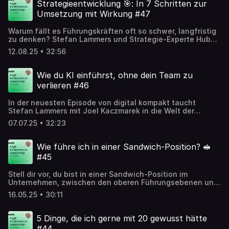
Entscheidungen verlangsamt. Ein Kundenprojekt gerät ins
Strategieentwicklung 🎯: In 7 Schritten zur
Stocken, Lösungen entstehen erst durch echte
Umsetzung mit Wirkung #47
Fokussierung und den Mut, Imperfektion zuzulassen. Wer
sich Unterstützung holt und auf Selbstführung setzt,
Warum fällt es Führungskräften oft so schwer, langfristig
gewinnt neue Handlungsfähigkeit – auch in
zu denken? Stefan Lammers und Strategie-Experte Hubert
widersprüchlichen Zeiten.
Preisinger bringen Licht ins Dunkel einer Disziplin, die
12.08.25 • 32:56
entscheidend für den Erfolg jedes Unternehmens ist.
Pläne sind wichtig, doch das Wissen liegt im Mut, auch
Unsicherheiten zuzulassen und sich in den täglichen
Wie du KI einführst, ohne dein Team zu
Dialog mit dem Topmanagement einzubringen. Entdecke,
verlieren #46
wie Strategie keine statische Theorie bleibt, sondern in
der Praxis lebt – ein Prozess, der Klarheit in einem
In der neuesten Episode von digital kompakt taucht
unsicheren Umfeld schafft und Innovation anregt. Eine
Stefan Lammers mit Joel Kaczmarek in die Welt der
Episode, die zeigt, dass Wandel aus mutigen
Künstlichen Intelligenz ein. Gemeinsam erkunden sie,
Entscheidungen erwächst.
07.07.25 • 32:23
warum KI nicht nur technisches Know-how, sondern auch
starke Leadership-Kompetenzen erfordert. Stefan teilt
seine Erfahrungen aus der Unternehmenswelt und
Wie führe ich in einer Sandwich-Position? 🥪
beleuchtet, wie Führungskräfte ihre Teams motivieren und
#45
auf die Zukunft vorbereiten können. Ein inspirierendes
Gespräch über die Chancen und Herausforderungen der
Stell dir vor, du bist in einer Sandwich-Position im
digitalen Transformation, das zum Nachdenken anregt
Unternehmen, zwischen den oberen Führungsebenen und
und neue Perspektiven eröffnet.
deinem Team. Wie meisterst du diese Herausforderung?
16.05.25 • 30:11
Im Gespräch mit Joel Kaczmarek teilt Stefan Lammers,
Executive Companion für Führungskräfte, wertvolle
Einblicke in High-Performance-Leadership. Er beleuchtet,
5 Dinge, die ich gerne mit 20 gewusst hätte
wie du eine unabhängige Haltung entwickelst, Vertrauen
#44