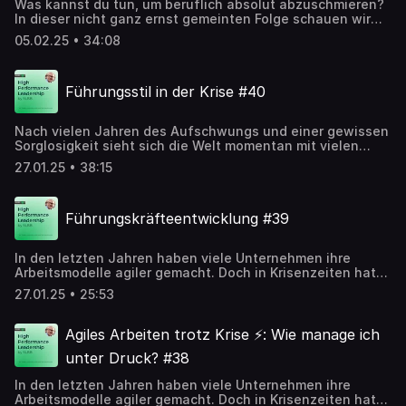
Was kannst du tun, um beruflich absolut abzuschmieren?
Kontext? Ein praxisnaher Einblick für alle, die sich auf eine
In dieser nicht ganz ernst gemeinten Folge schauen wir
Übernahme vorbereiten oder sich einfach für High
uns an, wie du deinen eigenen beruflichen Aufstieg
Performance Leadership in Zeiten des Wandels
05.02.25 • 34:08
möglichst zuverlässig sabotierst. Mit dabei unter
interessieren.
anderem: Möglichst egoistisch sein, möglichst nicht
weiterentwickeln und ein netter Tonfall ist absolut fehl
Führungsstil in der Krise #40
am Platz! Freu dich auf die "10 Goldenen Regeln" zum
sicheren Abstieg!
Nach vielen Jahren des Aufschwungs und einer gewissen
Sorglosigkeit sieht sich die Welt momentan mit vielen
Krisen konfrontiert. Auch die Wirtschaft kann von dem
27.01.25 • 38:15
Wachstum und Erfolg vergangener Zeiten nur noch
träumen. Doch wie geht man nun mit der Situation um?
Wie findet man Lösungsstrategien? Was müssen
Führungskräfteentwicklung #39
Führungskräfte in ihrem Denken und Handeln ändern, um
das Unternehmen durch diese schwierigen Zeiten zu
manövrieren? Genau darum geht es in unserem heutigen
In den letzten Jahren haben viele Unternehmen ihre
Expertengespräch, in dem Stefan und Joel versuchen die
Arbeitsmodelle agiler gemacht. Doch in Krisenzeiten hat
Lage zu analysieren und Ideen für die Zukunft zu
diese Agilisierung nun auch zunehmend Konfliktpotential
entwickeln.
27.01.25 • 25:53
zwischen der horizontalen und der vertikalen
Verantwortungsebene offenbart. In diesem Podcast
analysieren Stefan und Joel, wo Konflikte entstehen
Agiles Arbeiten trotz Krise ⚡️: Wie manage ich
können und wie du sie lösen kannst und erklären, wieso
unter Druck? #38
klare Kommunikation der Schlüssel zu effizientem, agilen
Arbeiten ist.
In den letzten Jahren haben viele Unternehmen ihre
Arbeitsmodelle agiler gemacht. Doch in Krisenzeiten hat