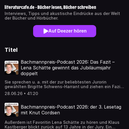
literaturcafe.de - Bücher lesen, Bücher schreiben
Interviews, Tipps und akustische Eindrücke aus der Welt
der Bücher und Hörbücher.
Auf Deezer hören
Titel
Bachmannpreis-Podcast 2026: Das Fazit –
Lena Schätte gewinnt das Jubiläumsjahr
doppelt
Sie sprechen u. a. mit der zur beliebtesten Jurorin
gewählten Brigitte Schwens-Harrant und ziehen ein Fazit
der 50. Tage der deutschsprachigen Literatur in
28.06.26 • 41:20
Klagenfurt. Es ist die letzte Folge des Bachmannpreis-
Podcasts 2026 – danach wird dieser Podcast wieder zum
Podcast des literaturcafe.de. Wolfgang Tischer und
Bachmannpreis-Podcast 2026: der 3. Lesetag
Bozena Badura sitzen bei sommerheißen 36 Grad im
mit Knut Cordsen
Garten des ORF, dem Ingeborg-Bachmann-Park, und
blicken zurück auf den Wettbewerb im Zeichen des
Außerdem ist Favoritin Lena Schätte zu hören und Klaus
Doppeljubiläums: 50 Jahre Bachmannpreis und der 100.
Kastberger blickt zurück auf 13 Jahre in der Jury. Ein
Geburtstag von Ingeborg Bachmann am 25. Juni. Die