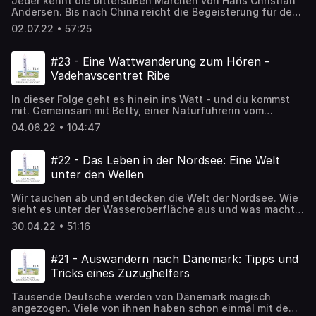
Jeder kennt die bittersüßen Märchen von Hans Christian
Andersen. Bis nach China reicht die Begeisterung für den
einfühlsamen und oft einsamen Schriftsteller. Auf einer
02.07.22 • 57:25
Reise nach Odense machen wir uns in dieser Folge auf die
Suche nach einem ganz besonderen Dänen. Dafür
besuchen wir das neue H.C. Andersens Hus und sprechen
#23 - Eine Wattwanderung zum Hören -
mit dem Andersen-Forscher Ejnar Stig Askgård.
Vadehavscentret Ribe
In dieser Folge geht es hinein ins Watt - und du kommst
mit. Gemeinsam mit Betty, einer Naturführerin vom
Vadehavscentret Ribe, entdecken wir das Museum und
04.06.22 • 104:47
machen uns dann auf die Suche nach Wattwürmern,
Muscheln und Co.. Bei dieser Wattwanderung zum Hören
bekommst du keine nassen Füße, aber ganz sicher Lust
#22 - Das Leben in der Nordsee: Eine Welt
das dänische Wattenmeer selbst einmal zu erkunden.
unter den Wellen
Wir tauchen ab und entdecken die Welt der Nordsee. Wie
sieht es unter der Wasseroberfläche aus und was macht
ein Fisch eigentlich den ganzen Tag? Annika Toth ist
30.04.22 • 51:16
Meeresbiologin am Nordsøen Oceanarium in Hirtshals und
ist Gast in dieser Folge.
#21 - Auswandern nach Dänemark: Tipps und
Tricks eines Zuzughelfers
Tausende Deutsche werden von Dänemark magisch
angezogen. Viele von ihnen haben schon einmal mit dem