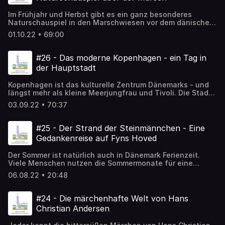
Mutprobe und ein leckeres Finale.
Im Frühjahr und Herbst gibt es ein ganz besonderes
Naturschauspiel in den Marschwiesen vor dem dänischen
Wattenmeer. Dann sammeln sich die Stare in den Wiesen
01.10.22 • 69:00
und führen vor Sonnenuntergang ein besonderes
Schauspiel auf. Zu Tausenden fliegen sie in Formation am
Himmel. Wir gehen in dieser Folge mit Naturvermittlerin
#26 - Das moderne Kopenhagen - ein Tag in
Betty vom Wattenmeerzentrum auf Expedition nach der
der Hauptstadt
Sort Sol - der schwarzen Sonne.
Kopenhagen ist das kulturelle Zentrum Dänemarks - und
längst mehr als kleine Meerjungfrau und Tivoli. Die Stadt
entwickelt sich modern und mutig. Kreative übernehmen
03.09.22 • 70:37
brachliegende Industrieflächen und schaffen kulturelle
Räume, auf einer Müllverbrennungsanlage entsteht eine
Skianlage und überall in der Stadt kann man abtauchen.
#25 - Der Strand der Steinmännchen - Eine
Steig mit der Kopenhagener Touristenführerin Gitte und
Gedankenreise auf Fyns Hoved
mir aufs Fahrrad und erlebe das moderne Kopenhagen.
Der Sommer ist natürlich auch in Dänemark Ferienzeit.
Viele Menschen nutzen die Sommermonate für eine
Auszeit. Genau das tun wir auch in dieser Folge. Wir
06.08.22 • 20:48
unternehmen einen Ausflug auf die Halbinsel Fyns Hoved
- auf Fünen. Dort will ich dir einen ganz besonderen Ort
zeigen.
#24 - Die märchenhafte Welt von Hans
Christian Andersen