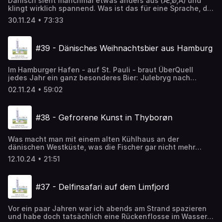
Dänisch sieht manchmal etwas anders aus (Æ,Ø,Å) und
klingt wirklich spannend. Was ist das für eine Sprache, die
die sechs Millionen Menschen im Königreich sprechen?
30.11.24 • 73:33
Und wie lernt man sie am Besten für Urlaub,
Geschäftsreise oder Auswanderung? In dieser Folge
begeben wir uns mit dem Sprachlehrer Jakob auf
#39 - Dänisches Weihnachtsbier aus Hamburg
Spurensuche in Kopenhagen. Kommt mit auf unsere kleine
Sprachreise und triff spannende Menschen.
Im Hamburger Hafen - auf St. Pauli - braut ÜberQuell
jedes Jahr ein ganz besonderes Bier: Julebryg nach
dänischer Tradition. In Zusammenarbeit mit einem
02.11.24 • 59:02
dänischen Braumeister ist die Rezeptur für das edle
Gewürzbier entstanden. Brauer Rasmus lädt uns in dieser
Folge ein, ihn bei der Entstehung des Bieres zu begleiten.
#38 - Gefrorene Kunst in Thyborøn
Wie kommt das Bier zum J-Dag Anfang November an, bei
dem es traditionell um 20.59 Uhr zum Genuss freigegeben
wird?
Was macht man mit einem alten Kühlhaus an der
dänischen Westküste, was die Fischer gar nicht mehr
brauchen? Man schafft einen Kunstraum - und zwar für
12.10.24 • 21:51
tiefgefrorene Skulpturen. Anne Marie Nielsen ist eine der
Künstlerinnen, die hier regelmäßig neue Fantasiewelten
erschafft. Die Dänin gibt uns einen Einblick in ihre
#37 - Delfinsafari auf dem Limfjord
Ausstellung und die Arbeit mit dem vergänglichen
Werkstoff Eis.
Vor ein paar Jahren war ich abends am Strand spazieren
und habe doch tatsächlich eine Rückenflosse im Wasser