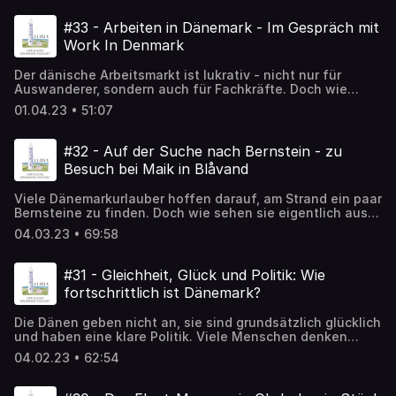
sprechen. Warum gibt Margrethe den Krone weiter? Steht
das Land hinter dem neuen König Frederik X.? Und wie
#33 - Arbeiten in Dänemark - Im Gespräch mit
prunkvoll ist die Zeremonie? Zu Gast ist die Kopenhagener
Work In Denmark
Journalistin und Reiseführerin Gitte Merrild.
Der dänische Arbeitsmarkt ist lukrativ - nicht nur für
Auswanderer, sondern auch für Fachkräfte. Doch wie
findet man in Dänemark überhaupt einen Job und wie
01.04.23 • 51:07
bewirbt man sich? Werden Ausbildungen aus dem Ausland
anerkannt? Helena und Jeanette beraten Ausländer, die
in Dänemark einen Job suchen. In der aktuellen Folge
#32 - Auf der Suche nach Bernstein - zu
geben sie einen ersten Überblick über den dänischen
Besuch bei Maik in Blåvand
Arbeitsmarkt.
Viele Dänemarkurlauber hoffen darauf, am Strand ein paar
Bernsteine zu finden. Doch wie sehen sie eigentlich aus
und wo findet man sie am Besten? Maik von KreAtiv
04.03.23 • 69:58
Blåvand nimmt uns in dieser Folge mit in die Welt der
Bernsteine. Er zeigt uns seine Werkstatt an der dänischen
Nordseeküste und gemeinsam gehen wir noch an den
#31 - Gleichheit, Glück und Politik: Wie
Strand. Werden wir einen Bernstein finden?
fortschrittlich ist Dänemark?
Die Dänen geben nicht an, sie sind grundsätzlich glücklich
und haben eine klare Politik. Viele Menschen denken
deshalb, dass in Dänemark alles besser ist. Stimmt das
04.02.23 • 62:54
auch? Wie sieht es hinter den Kulissen aus und wie lebt
es sich als Ausländer in Dänemark? In dieser Folge
versuche ich mit Fabienne Antworten zu finden. Auch