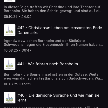
uns, was man daraus noch machen kann.
In dieser Folge treffen wir Christine und ihre Tochter auf
Bornholm. Sie haben den Schritt gewagt und sind auf die
dänische Insel in der Ostsee gezogen - und das, obwohl
05.10.25 • 44:04
sie Dänemark ursprünglich gar nicht auf dem Zettel
hatten. Mit einem Abenteuer in der bornholmeschen Natur
starten wir in diese Folge und unterhalten uns
#42 - Christiansø: Leben am einsamsten Ende
anschließend bei einem Tee über das Abenteuer
Dänemarks
Auswandern.
Irgendwo zwischen Bornholm und der Südküste
Schwedens liegen die Erbseninseln. Ihren Namen haben
sie, weil sie so klein sind. Was einst eine Seefestung war,
10.08.25 • 36:47
ist heute historische Zuhause von etwa 90 Menschen.
Wie ist es so weit draußen in der Ostsee zu wohnen - am
östlichsten Punkt Dänemarks? In dieser Folge fahren wir
#41 - Wir fahren nach Bornholm
mit dem Schiff nach Christiansø, treffen einen Bewohner
und erkunden die Insel.
Bornholm - die Sonneninsel mitten in der Ostsee. Weiter
weg vom dänischen Festland, als von Südschweden. Was
erwartet auf dieser Insel, die so typisch dänisch ist und
06.07.25 • 65:22
gleichzeitig doch so anders ist? Wir starten auf der Fähre
nach Rønne, treffen Helle von Destination Bornholm und
machen mit Werner eine große Tour über die ganze Insel.
#40 - Die dänische Sprache und wie man sie
Schnall dich an, steig ein und entdecke in dieser Folge
lernt
Bornholm.