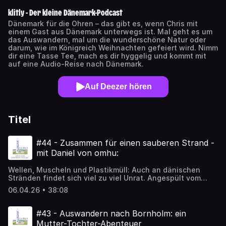
klitly - Der kleine Dänemark-Podcast
Dänemark für die Ohren – das gibt es, wenn Chris mit
einem Gast aus Dänemark unterwegs ist. Mal geht es um
das Auswandern, mal um die wunderschöne Natur oder
darum, wie im Königreich Weihnachten gefeiert wird. Nimm
dir eine Tasse Tee, mach es dir hyggelig und kommt mit
auf eine Audio-Reise nach Dänemark.
Auf Deezer hören
Titel
#44 - Zusammen für einen sauberen Strand -
mit Daniel von omhu:
Wellen, Muscheln und Plastikmüll: Auch an dänischen
Stränden findet sich viel zu viel Unrat. Angespült vom
Meer, teilweise über hunderte Kilometer gereist. Damit es
06.04.26 • 38:08
wieder sauberer wird, müssen wir dem Meer helfen. omhu:
in Hvide Sande sammelt seit Jahren Müll gemeinsam mit
Urlaubern. Ich treffe in dieser Folge Daniel, Co-Gründer
#43 - Auswandern nach Bornholm: ein
dieser Initiative. Wir suchen am Strand Müll und er zeigt
Mutter-Tochter-Abenteuer