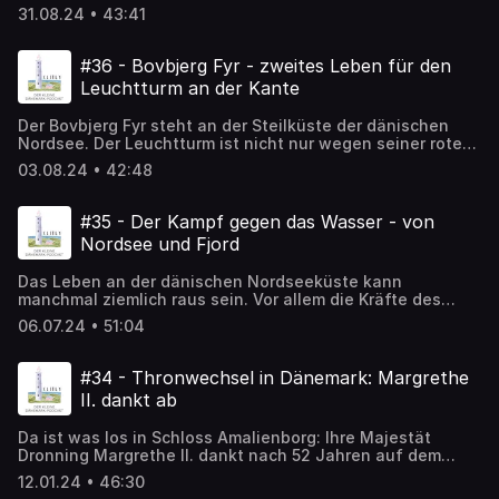
gesehen. Ein Delfin! Oder? Eine nette Dänin meinte am
31.08.24 • 43:41
nächsten Tag zu mir, dass es sicher ein Schweinswal war.
Doch es gibt Delfine in Dänemark - und die wollen wir in
dieser Folge suchen. Kommt mit Thorbjørn vom Jyllands
#36 - Bovbjerg Fyr - zweites Leben für den
Akvariet mit auf den Limfjord und die Nordsee.
Leuchtturm an der Kante
Der Bovbjerg Fyr steht an der Steilküste der dänischen
Nordsee. Der Leuchtturm ist nicht nur wegen seiner roten
Farbe etwas wirklich Besonderes. Als die letzten
03.08.24 • 42:48
Leuchtturmwärter im Jahr 2003 ausgezogen sind, hat der
Leuchtturm eine neue Funktion bekommen. Er vereint die
Menschen in der Kommune Lemvig auf besondere Art und
#35 - Der Kampf gegen das Wasser - von
Weise. Der Leuchtturm an der Kante, die Stück für Stück
Nordsee und Fjord
abbricht - wie im vergangenen Winter. Wird das dem
Leuchtturm bald gefährlich?
Das Leben an der dänischen Nordseeküste kann
manchmal ziemlich raus sein. Vor allem die Kräfte des
Wassers formen die Landschaft. Besonders deutlich wird
06.07.24 • 51:04
das auf Holmsland Klit, einem kleinen Küstenstreifen der
zwischen Nordsee und Ringkøbing Fjord liegt. Rene vom
Ringkøbing Skjern Museum zeigt uns, wie die Menschen
#34 - Thronwechsel in Dänemark: Margrethe
gegen das Wasser gekämpft haben und wo sie gewonnen
II. dankt ab
haben.
Da ist was los in Schloss Amalienborg: Ihre Majestät
Dronning Margrethe II. dankt nach 52 Jahren auf dem
Thron ab. Eine große Überraschung für das Königreich -
12.01.24 • 46:30
und eine gute Gelegenheit über die Hintergründe zu