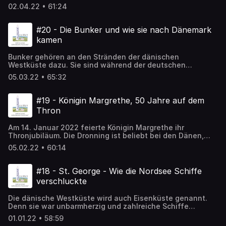
Gedanken gespielt, einfach zu bleiben. Nach Dänemark
02.04.22 • 61:24
auszuwandern! In dieser Folge spreche ich mit
Zuzugshelfer Chris Wantia über das Auswandern. Wie
geht man es an und welche Fallstricke gibt es?
#20 - Die Bunker und wie sie nach Dänemark
kamen
Bunker gehören an den Stränden der dänischen
Westküste dazu. Sie sind während der deutschen
Besatzung Dänemarks entstanden. Die großen Blöcke aus
05.03.22 • 65:32
Stahl und Beton erinnern bis heute an eine dunkle Zeit,
über die uns John Jensen, Kurator beim Varde Museum in
dieser Folge mehr erzählt.
#19 - Königin Margrethe, 50 Jahre auf dem
Thron
Am 14. Januar 2022 feierte Königin Margrethe ihr
Thronjubiläum. Die Dronning ist beliebt bei den Dänen,
vielleicht auch weil sie so gut über sich selbst lachen
05.02.22 • 60:14
kann. Daneben ist Margrethe aber auch sehr künstlerisch
veranlagt. In dieser Folge spreche ich mit der
Kopenhagener Journalistin und Touristenführerin Gitte
#18 - St. George - Wie die Nordsee Schiffe
Merrild über die Königin von Dänemark.
verschluckte
Die dänische Westküste wird auch Eisenküste genannt.
Denn sie war unbarmherzig und zahlreiche Schiffe
strandeten hier. Das größte Schiff sank einen Tag vor
01.01.22 • 58:59
Weihnachten - am 23. Dezember 1811. Gemeinsam mit