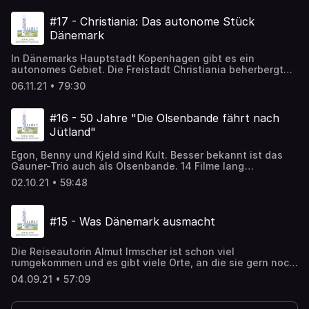
Henning Frederiksen besuchen wir das Strandingsmuseum
in Thorsminde.
#17 - Christiania: Das autonome Stück
Dänemark
In Dänemarks Hauptstadt Kopenhagen gibt es ein
autonomes Gebiet. Die Freistadt Christiania beherbergt
Freidenker, Freigeister und eine bunte Kulturszene, ist
06.11.21 • 79:30
aber auch immer wieder durch Gewalt in den Schlagzeilen.
Die Kopenhagenerin Gitte Merrild kennt Christiania gut.
Gelegentlich geht sie dort saunieren und sie hat auch
#16 - 50 Jahre "Die Olsenbande fährt nach
Freundinnen, die in der Freistadt leben - oder auch
Jütland"
genervt weggezogen sind.
Egon, Benny und Kjeld sind Kult. Besser bekannt ist das
Gauner-Trio auch als Olsenbande. 14 Filme lang
versuchten die Drei immer wieder den großen Coup, der
02.10.21 • 59:48
für Egon meist im Gefängnis endete. Nur einmal verschlug
es die Olsenbande nach Jütland - und zwar an die
dänische Nordseeküste. In einem alten Nazibunker sollte
#15 - Was Dänemark ausmacht
ein Schatz liegen. "Die Olsenbande fährt nach Jütland"
feierte im Oktober 1971 Premiere, also genau vor 50
Jahren. Anlässlich dieses Jubiläums habe ich mich mit
Die Reiseautorin Almut Irmscher ist schon viel
Paul und Steffen vom deutschsprachigen Olsenbande-
rumgekommen und es gibt viele Orte, an die sie gern noch
Fanclub auf Zeitreise begeben. Im Bunkermuseum
einmal wiederkehren würde. Doch irgendwie landet sie
Hanstholm haben wir die Originaldrehplätze und die
04.09.21 • 57:09
immer wieder in Dänemark. Warum ist das so? Was macht
Sonderausstellung "Die Olsenbande in Jütland" besucht.
den Reiz des Landes aus? In dieser Episode schnacken wir
kreuz und quer über alles, was uns an Dänemark glücklich