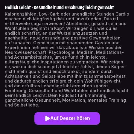
Endlich Leicht - Gesundheit und Ernährung leicht gemacht
Kalorienzählen, Low-Carb oder unendliche Stunden Cardio
machen dich langfristig dick und unzufrieden. Das ist
mittlerweile sogar erwiesen! Abnehmen, gesund sein und
Wohlfühlen beginnt im Kopf. Wir zeigen dir, wie du es
endlich schaffst, an der Wurzel anzusetzen und
nachhaltig, neue gesunde und positive Gewohnheiten
aufzubauen. Gemeinsam mit spannenden Gästen und
Expertinnen nehmen wir das aktuellste Wissen aus der
Neurowissenschaft, Psychologie, Medizin, Meditations-
und Achsamkeitslehre, um es für dich in leichte,
alltagstaugliche Inspirationen zu verpacken. Wir zeigen
dir, wie du dich schon jetzt leichter fühlst, deinen Körper
nicht mehr quälst und einschränkst, sondern durch
Achtsamkeit und Selbstliebe mit ihm zusammenarbeitest
und dadurch endlich erfolgreich dein Wohlfühlgewicht
und ein erfülltes Lebensgefühl erreichen kannst.
Ernährung, Gesundheit und Wohlfühlen darf endlich leicht
sein! Endlich Leicht: Dein Podcast für Ernährung,
ganzheitliche Gesundheit, Motivation, mentales Training
und Selbstliebe.
Auf Deezer hören