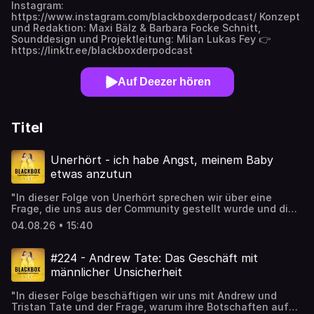
Instagram:
https://www.instagram.com/blackboxderpodcast/ Konzept
und Redaktion: Maxi Bälz & Barbara Focke Schnitt,
Sounddesign und Projektleitung: Milan Lukas Fey 👉
https://linktr.ee/blackboxderpodcast
Auf Deezer hören
Titel
Unerhört - ich habe Angst, meinem Baby
etwas anzutun
"In dieser Folge von Unerhört sprechen wir über eine
Frage, die uns aus der Community gestellt wurde und die
bei Betroffenen ganz viel Scham auslöst. Dabei erleben
04.08.26 • 15:40
viele frischgebackene Eltern plötzlich erschreckende
Gedanken, über die kaum jemand spricht – aus Angst,
verurteilt zu werden oder als schlechte Mutter bzw.
#224 - Andrew Tate: Das Geschäft mit
schlechter Vater zu gelten. Doch was steckt wirklich
männlicher Unsicherheit
hinter diesen Gedanken? Sind sie normal? Woher kommen
sie? Und wann sollte man sich Unterstützung holen? "
"In dieser Folge beschäftigen wir uns mit Andrew und
Hier geht’s zu unserer Unnormal / Unerhört Playlist:
Tristan Tate und der Frage, warum ihre Botschaften auf
https://open.spotify.com/playlist/12gJWVRX2CrtBpRiuaplI6?