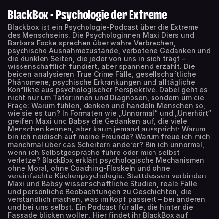
BlackBox - Psychologie der Extreme
Blackbox ist ein Psychologie-Podcast über die Extreme
des Menschseins. Die Psychologinnen Maxi Diers und
Barbara Focke sprechen über wahre Verbrechen,
psychische Ausnahmezustände, verbotene Gedanken und
die dunklen Seiten, die jeder von uns in sich trägt –
wissenschaftlich fundiert, aber spannend erzählt. Die
beiden analysieren True Crime Fälle, gesellschaftliche
Phänomene, psychische Erkrankungen und alltägliche
Konflikte aus psychologischer Perspektive. Dabei geht es
nicht nur um Täter:innen und Diagnosen, sondern um die
Frage: Warum fühlen, denken und handeln Menschen so,
wie sie es tun? In Formaten wie „Unnormal“ und „Unerhört“
greifen Maxi und Babsy die Gedanken auf, die viele
Menschen kennen, aber kaum jemand ausspricht: Warum
bin ich neidisch auf meine Freunde? Warum freue ich mich
manchmal über das Scheitern anderer? Bin ich unnormal,
wenn ich Selbstgespräche führe oder mich selbst
verletze? BlackBox erklärt psychologische Mechanismen
ohne Moral, ohne Coaching-Floskeln und ohne
vereinfachte Küchenpsychologie. Stattdessen verbinden
Maxi und Babsy wissenschaftliche Studien, reale Fälle
und persönliche Beobachtungen zu Geschichten, die
verständlich machen, was im Kopf passiert – bei anderen
und bei uns selbst. Ein Podcast für alle, die hinter die
Fassade blicken wollen. Hier findet ihr BlackBox auf