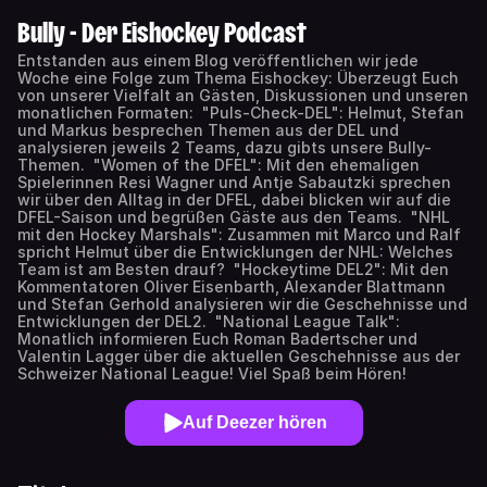
Bully - Der Eishockey Podcast
Entstanden aus einem Blog veröffentlichen wir jede
Woche eine Folge zum Thema Eishockey: Überzeugt Euch
von unserer Vielfalt an Gästen, Diskussionen und unseren
monatlichen Formaten: "Puls-Check-DEL": Helmut, Stefan
und Markus besprechen Themen aus der DEL und
analysieren jeweils 2 Teams, dazu gibts unsere Bully-
Themen. "Women of the DFEL": Mit den ehemaligen
Spielerinnen Resi Wagner und Antje Sabautzki sprechen
wir über den Alltag in der DFEL, dabei blicken wir auf die
DFEL-Saison und begrüßen Gäste aus den Teams. "NHL
mit den Hockey Marshals": Zusammen mit Marco und Ralf
spricht Helmut über die Entwicklungen der NHL: Welches
Team ist am Besten drauf? "Hockeytime DEL2": Mit den
Kommentatoren Oliver Eisenbarth, Alexander Blattmann
und Stefan Gerhold analysieren wir die Geschehnisse und
Entwicklungen der DEL2. "National League Talk":
Monatlich informieren Euch Roman Badertscher und
Valentin Lagger über die aktuellen Geschehnisse aus der
Schweizer National League! Viel Spaß beim Hören!
Auf Deezer hören