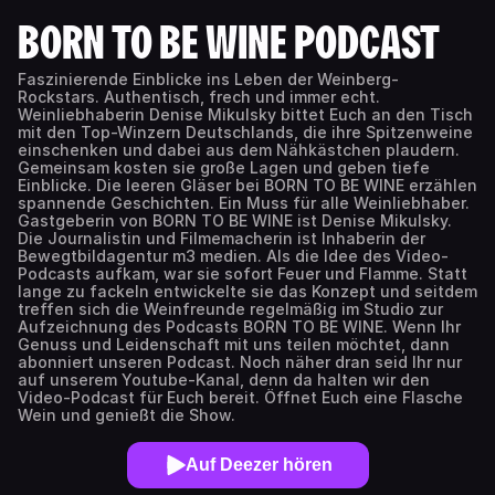
BORN TO BE WINE PODCAST
Faszinierende Einblicke ins Leben der Weinberg-
Rockstars. Authentisch, frech und immer echt.
Weinliebhaberin Denise Mikulsky bittet Euch an den Tisch
mit den Top-Winzern Deutschlands, die ihre Spitzenweine
einschenken und dabei aus dem Nähkästchen plaudern.
Gemeinsam kosten sie große Lagen und geben tiefe
Einblicke. Die leeren Gläser bei BORN TO BE WINE erzählen
spannende Geschichten. Ein Muss für alle Weinliebhaber.
Gastgeberin von BORN TO BE WINE ist Denise Mikulsky.
Die Journalistin und Filmemacherin ist Inhaberin der
Bewegtbildagentur m3 medien. Als die Idee des Video-
Podcasts aufkam, war sie sofort Feuer und Flamme. Statt
lange zu fackeln entwickelte sie das Konzept und seitdem
treffen sich die Weinfreunde regelmäßig im Studio zur
Aufzeichnung des Podcasts BORN TO BE WINE. Wenn Ihr
Genuss und Leidenschaft mit uns teilen möchtet, dann
abonniert unseren Podcast. Noch näher dran seid Ihr nur
auf unserem Youtube-Kanal, denn da halten wir den
Video-Podcast für Euch bereit. Öffnet Euch eine Flasche
Wein und genießt die Show.
Auf Deezer hören