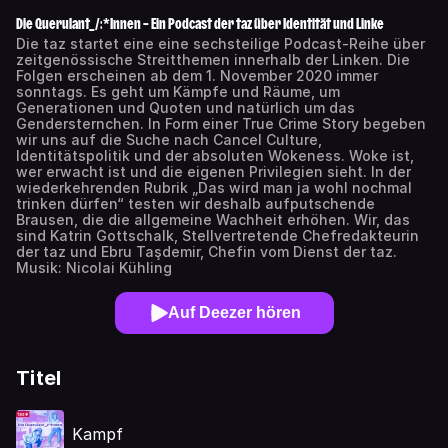
Die Querulant_/:*Innen – Ein Podcast der taz über Identität und Linke
Die taz startet eine eine sechsteilige Podcast-Reihe über
zeitgenössische Streitthemen innerhalb der Linken. Die
Folgen erscheinen ab dem 1. November 2020 immer
sonntags. Es geht um Kämpfe und Räume, um
Generationen und Quoten und natürlich um das
Gendersternchen. In Form einer True Crime Story begeben
wir uns auf die Suche nach Cancel Culture,
Identitätspolitik und der absoluten Wokeness. Woke ist,
wer erwacht ist und die eigenen Privilegien sieht. In der
wiederkehrenden Rubrik „Das wird man ja wohl nochmal
trinken dürfen“ testen wir deshalb aufputschende
Brausen, die die allgemeine Wachheit erhöhen. Wir, das
sind Katrin Gottschalk, Stellvertretende Chefredakteurin
der taz und Ebru Taşdemir, Chefin vom Dienst der taz.
Musik: Nicolai Kühling
Auf Deezer hören
Titel
Kampf