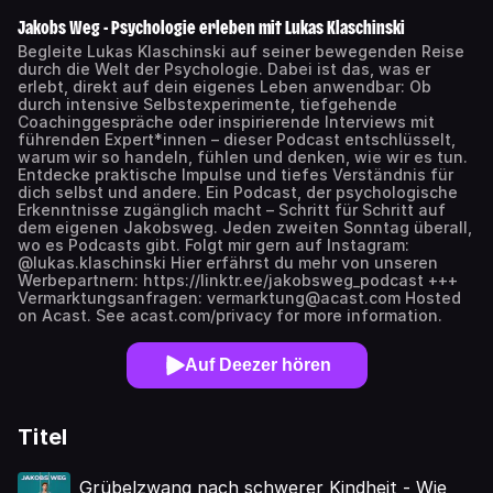
Jakobs Weg - Psychologie erleben mit Lukas Klaschinski
Begleite Lukas Klaschinski auf seiner bewegenden Reise
durch die Welt der Psychologie. Dabei ist das, was er
erlebt, direkt auf dein eigenes Leben anwendbar: Ob
durch intensive Selbstexperimente, tiefgehende
Coachinggespräche oder inspirierende Interviews mit
führenden Expert*innen – dieser Podcast entschlüsselt,
warum wir so handeln, fühlen und denken, wie wir es tun.
Entdecke praktische Impulse und tiefes Verständnis für
dich selbst und andere. Ein Podcast, der psychologische
Erkenntnisse zugänglich macht – Schritt für Schritt auf
dem eigenen Jakobsweg. Jeden zweiten Sonntag überall,
wo es Podcasts gibt. Folgt mir gern auf Instagram:
@lukas.klaschinski Hier erfährst du mehr von unseren
Werbepartnern: https://linktr.ee/jakobsweg_podcast +++
Vermarktungsanfragen: vermarktung@acast.com Hosted
on Acast. See acast.com/privacy for more information.
Auf Deezer hören
Titel
Grübelzwang nach schwerer Kindheit - Wie