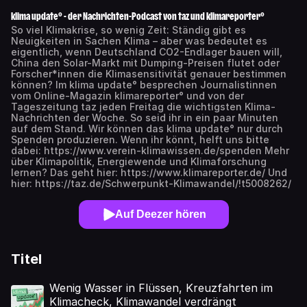
klima update° - der Nachrichten-Podcast von taz und klimareporter°
So viel Klimakrise, so wenig Zeit: Ständig gibt es
Neuigkeiten in Sachen Klima – aber was bedeutet es
eigentlich, wenn Deutschland CO2-Endlager bauen will,
China den Solar-Markt mit Dumping-Preisen flutet oder
Forscher*innen die Klimasensitivität genauer bestimmen
können? Im klima update° besprechen Journalistinnen
vom Online-Magazin klimareporter° und von der
Tageszeitung taz jeden Freitag die wichtigsten Klima-
Nachrichten der Woche. So seid ihr in ein paar Minuten
auf dem Stand. Wir können das klima update° nur durch
Spenden produzieren. Wenn ihr könnt, helft uns bitte
dabei: https://www.verein-klimawissen.de/spenden Mehr
über Klimapolitik, Energiewende und Klimaforschung
lernen? Das geht hier: https://www.klimareporter.de/ Und
hier: https://taz.de/Schwerpunkt-Klimawandel/!t5008262/
Auf Deezer hören
Titel
Wenig Wasser in Flüssen, Kreuzfahrten im
Klimacheck, Klimawandel verdrängt