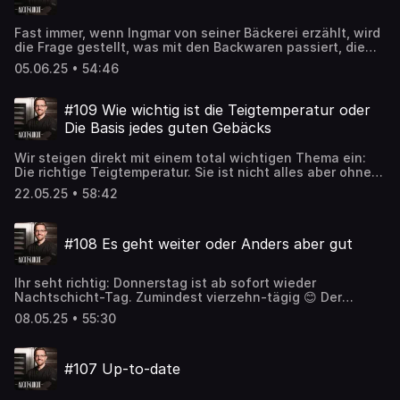
verrät, warum er es hasst, in der Küche zu backen. Es
lohnt sich also wieder reinzuhören.
Fast immer, wenn Ingmar von seiner Bäckerei erzählt, wird
die Frage gestellt, was mit den Backwaren passiert, die
abends übrig sind. In dieser Folge erzählt Ingmar nicht nur,
05.06.25 • 54:46
welches „Wiederverwertungssystem“ alle „übrigen“
Backwaren durchlaufen, sondern diskutiert mit Tobias
auch darüber, was man denn im Haushalt machen kann,
#109 Wie wichtig ist die Teigtemperatur oder
wenn Backwaren übrig bleiben. Bleibt nur eine Frage
Die Basis jedes guten Gebäcks
offen: Welche Frage wird noch öfter gestellt als die Frage
nach den Retouren? Hört’s Euch an 😊
Wir steigen direkt mit einem total wichtigen Thema ein:
Die richtige Teigtemperatur. Sie ist nicht alles aber ohne
sie ist alles nichts. Bzw. Wenn die Teigtemperatur nicht
22.05.25 • 58:42
stimmt, kommt auf jeden Fall schon mal nicht das
Optimum heraus. Was man tun kann, wenn man daneben
liegt, welche Temperaturen überhaupt erstrebenswert
#108 Es geht weiter oder Anders aber gut
sind und alles, was sonst noch wichtig ist zu diesem
Thema hört Ihr in dieser Folge.
Ihr seht richtig: Donnerstag ist ab sofort wieder
Nachtschicht-Tag. Zumindest vierzehn-tägig 😊 Der
Podcast hat sich verändert. Ingmar ist noch dabei, David
08.05.25 • 55:30
auch. Allerdings nicht mehr hinter dem Mikrofon sondern
als Produzent. Somit ist es jetzt Ingmars Podcast. Er
eröffnet die Nachtschicht 2.0 mit Tobi, der ab sofort als
#107 Up-to-date
Sidekick agiert. Woher sich die Beiden kennen, was bei
Ingmar in der Bäckerei so los war und warum und wie es
weitergeht: Hört einfach rein!