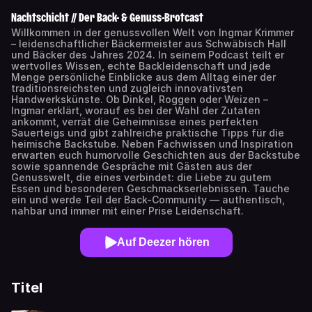
Nachtschicht // Der Back- & Genuss-Brotcast
Willkommen in der genussvollen Welt von Ingmar Krimmer
– leidenschaftlicher Bäckermeister aus Schwäbisch Hall
und Bäcker des Jahres 2024. In seinem Podcast teilt er
wertvolles Wissen, echte Backleidenschaft und jede
Menge persönliche Einblicke aus dem Alltag einer der
traditionsreichsten und zugleich innovativsten
Handwerkskünste. Ob Dinkel, Roggen oder Weizen –
Ingmar erklärt, worauf es bei der Wahl der Zutaten
ankommt, verrät die Geheimnisse eines perfekten
Sauerteigs und gibt zahlreiche praktische Tipps für die
heimische Backstube. Neben Fachwissen und Inspiration
erwarten euch humorvolle Geschichten aus der Backstube
sowie spannende Gespräche mit Gästen aus der
Genusswelt, die eines verbindet: die Liebe zu gutem
Essen und besonderen Geschmackserlebnissen. Tauche
ein und werde Teil der Back-Community — authentisch,
nahbar und immer mit einer Prise Leidenschaft.
Auf Deezer hören
Titel