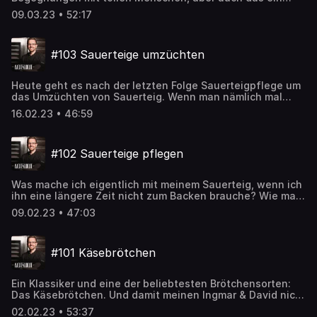
oder andere kulinarische Highlight im Gepäck. Was das bei
09.03.23 • 52:17
ihm gemacht hat, erzählt er in der neuen Folge
#103 Sauerteige umzüchten
Heute geht es nach der letzten Folge Sauerteigpflege um
das Umzüchten von Sauerteig. Wenn man nämlich mal
eine Kultur hat, die stabil ist und gut funktioniert, kann
16.02.23 • 46:59
man daraus auch andere Sauerteige kreieren, ohne bei
Null beginnen zu müssen. Wie das geht und welche
Sauerteige Ingmar schon selber umgezüchtet hat, erzählt
#102 Sauerteige pflegen
er in der Folge 103. Außerdem verrät er, wie der Pop-up-
Backtag war und warum es jetzt erstmal eine kleine Pause
gibt.
Was mache ich eigentlich mit meinem Sauerteig, wenn ich
ihn eine längere Zeit nicht zum Backen brauche? Wie man
welche Sauerteige füttert, erklärt Ingmar in der neuesten
09.02.23 • 47:03
Folge und außerdem welche Arten der Haltbarmachung es
gibt und welche Ingmar inzwischen favorisiert. Außerdem
wieder Neues von den Pollern vor Ingmars Laden und
#101 Käsebrötchen
vieles mehr. Schon spannend, was in einer Woche so alles
passieren kann 😊 Viel Spaß!
Ein Klassiker und eine der beliebtesten Brötchensorten:
Das Käsebrötchen. Und damit meinen Ingmar & David nicht
ein trockenes Brötchen, das mit einer Scheibe Käse lieblos
02.02.23 • 53:37