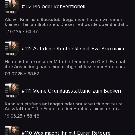
auch wenn man es nicht sofort denkt: Auch bei diesem
#113 Bio oder konventionell
gemeinsamen Backen hat Ingmar mal wieder was
gelernt…
Als wir Krimmers Backstub‘ begannen, hatten wir einen
kleinen Teil an Biobroten. Dieser Teil wurde über die Jahre
immer mehr. Letztes Jahr haben wir dann den Schritt
17.07.25 • 63:37
gewagt und uns zur 100 % Biobäckerei weiter entwickelt.
Dieser Weg war von Rückschlägen und
Herausforderungen geprägt. Doch heute sind wir froh,
#112 Auf dem Ofenbänkle mit Eva Braxmaier
dass wir ihn gegangen sind. Was uns dabei beschäftigte
und was genau der Unterschied zur konventionellen
Verarbeitung ist, bespreche ich mit Tobi in dieser Folge.
Heute ist eine unserer Mitarbeiterinnen zu Gast. Eva hat
ihre Ausbildung nach einem abgeschlossenen Studium vor
drei Jahren begonnen und nach verkürzter
03.07.25 • 68:57
Ausbildungszeit letzten Sommer als Prüfungsbeste
abgeschlossen. Sie liebt gutes Brot, Sauerteig und in Ihrer
Freizeit macht sie am liebsten was? Genau, sie besucht
#111 Meine Grundausstattung zum Backen
Bäckereien in der näheren oder weiteren Umgebung. Ich
spreche mit ihr unter anderem über ihre Sicht auf das
Bäckerhandwerk und warum Pumpernickel sie so
Kann ich einfach anfangen oder brauche ich erst teure
fasziniert.
Ausstattung? Die Frage, die bei Hobbies immer relativ
schnell auftaucht, ist natürlich auch beim Backen nicht
19.06.25 • 58:46
unrelevant. Ingmar und Tobi berichten von ihren
Erfahrungen zu diesem Thema; Tobi gibt den ein oder
anderen Hobbybäcker-Tipp (hier kommt der Vorteil, dass
#110 Was macht ihr mit Eurer Retoure
er Schwabe ist mal so richtig zum Tragen :-D) und Ingmar