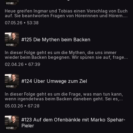
Heue greifen Ingmar und Tobias einen Vorschlag von Euch
auf. Sie beantworten Fragen von Hörerinnen und Hörern.
Natürlich geht es in den ersten 20 Minuten aber wieder
07.05.26 • 53:38
um alles Mögliche rund um die Bäckerei und das
Dorfbackhaus. Lohnt sich also wieder 😊
#125 Die Mythen beim Backen
In dieser Folge geht es um die Mythen, die uns immer
wieder beim Backen begegnen. Wir spüren sie auf, fragen
uns, wo sie herkommen und warum sie vielleicht mal
02.04.26 • 67:39
richtig waren, doch heute nicht mehr in die Zeit passen.
Außerdem geht’s um Ingmars Panettone-Desaster und
viele andere spannende Themen rund um Backen und
#124 Über Umwege zum Ziel
Bäckerei.
In dieser Folge geht es um die Frage, was man tun kann,
wenn irgendetwas beim Backen daneben geht. Sei es,
dass der Teig zu warm oder zu weich ist, er zu jung in den
05.03.26 • 67:28
Ofen kam oder anderes. Perfekt wird das Ergebnis
meistens nicht mehr, aber zu wissen, wie man
gegensteuern kann hilft enorm. Denn meistes läuft nie
#123 Auf dem Ofenbänkle mit Marko Spehar-
alles 100 % glatt. Oder wie Arnd Erbel sagt: Die wahre
Pieler
Meisterschaft besteht im Beherrschen der Toleranzen.