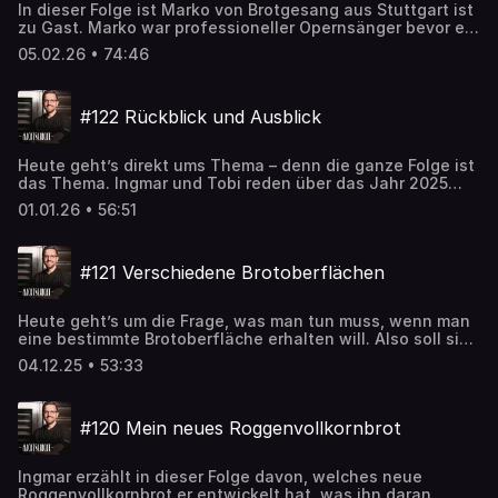
In dieser Folge ist Marko von Brotgesang aus Stuttgart ist
zu Gast. Marko war professioneller Opernsänger bevor er
durch die Corona-Pandemie den Traum seiner eigenen
05.02.26 • 74:46
Bäckerei entwickelt hat. Inzwischen hat er seine
Backstube seit einem guten Jahr geöffnet. Er hat sich vor
allem mit Panettone einen Namen gemacht und Ingmar
#122 Rückblick und Ausblick
hat von ihm den letzten Schliff übers Panettonebacken
gelernt. Eine inspirierende und Mut machende Folge.
Reinhören lohnt sich.
Heute geht’s direkt ums Thema – denn die ganze Folge ist
das Thema. Ingmar und Tobi reden über das Jahr 2025
und ihre Learnings beim Backen. Mit garantiert nützlichen
01.01.26 • 56:51
Lifehacks vom Hobbybäcker Tobi und interessanten
Anekdoten von Profibäcker Ingmar. Die bewährte
Mischung also.
#121 Verschiedene Brotoberflächen
Heute geht’s um die Frage, was man tun muss, wenn man
eine bestimmte Brotoberfläche erhalten will. Also soll sie
glatt sein oder lieber rustikal aufgerissen. Soll sie glänzen
04.12.25 • 53:33
oder eher einen Crunch haben? Nicht alles passt zu jedem
Brot. Außerdem geht’s darum, was vor Weihnachten bei
Ingmar los ist und warum das Dinkeltoast jetzt richtig gut
#120 Mein neues Roggenvollkornbrot
wird. Für alle, die direkt beim Thema einsteigen wollen: ca.
ab Minuten 20 😉 Viel Spaß!
Ingmar erzählt in dieser Folge davon, welches neue
Roggenvollkornbrot er entwickelt hat, was ihn daran