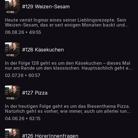
#129 Weizen-Sesam
Heute verrät Ingmar eines seiner Lieblingsrezepte. Sein
Weizen-Sesam, das er seit einigen Monaten backt und
das er für das unterschätzteste Brot seiner Bäckerei hält.
06.08.26 • 49:55
Warum es für ihn so besonders ist und auf was bei der
Herstellung zu achten ist, darüber spricht er in der Folge
129. Für die Details müsst Ihr die Folge anhören 😉
#128 Käsekuchen
In der Folge 128 geht es um den Käsekuchen – dieses Mal
nur am Rande um den klassischen. Hauptsächlich geht es
um Varianten – zum Beispiel San Sebastian cheesecake,
02.07.26 • 60:57
Käsekuchen ohne Rand, Rhabarberkuchen mit Käsemasse.
Dazwischen gibt’s natürlich wieder alles Neue rund um die
Backstub‘ und das Dorfbackhaus.
#127 Pizza
In der heutigen Folge geht es um das Riesenthema Pizza.
Natürlich geht es vorher, wie immer, auch um allerlei rund
um die Bäckerei und das Backen am Holzofen. Dieses Mal
04.06.26 • 62:15
schweifen Ingmar und Tobi sogar soweit ab, dass sie
zwischendurch bei den Pinguinen am Nordpol landen – ja
ihr habt richtig gelesen. Und: Wahrscheinlich ist das die
#126 HörerInnenfragen
Folge mit den meisten learnings ever. Viel Spaß!