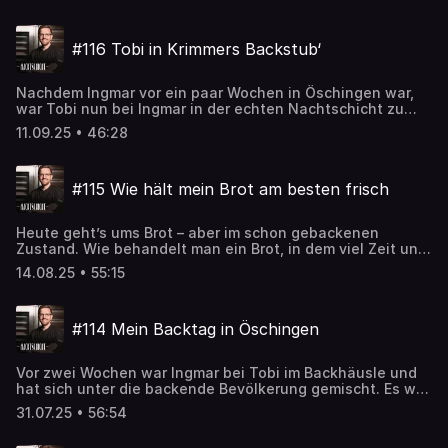
sie sich von anderen Sauerteigen unterscheidet und wie
Ihr sie ansetzen könnt.
#116 Tobi in Krimmers Backstub‘
Nachdem Ingmar vor ein paar Wochen in Öschingen war,
war Tobi nun bei Ingmar in der echten Nachtschicht zu
Gast. Um drei Uhr ging‘s los – und klar: Nach der einen
11.09.25 • 46:28
Nachtschicht gabs noch den Podcast Nachtschicht. Live
aus dem Mehllager von Krimmers Backstub‘. Ob die
Premiere gelungen ist und was Tobi beim Backen im
#115 Wie hält mein Brot am besten frisch
professionellen Style gelernt hat: Hört selbst 😊
Heute geht’s ums Brot – aber im schon gebackenen
Zustand. Wie behandelt man ein Brot, in dem viel Zeit und
Liebe steckt, so, dass man möglichst lange was davon
14.08.25 • 55:15
hat? Wie kennen es die Beiden aus ihrer Kindheit und was
ist unter Strafe verboten? Diesen und anderen Fragen
gehen Ingmar und Tobi in dieser Folge nach. Und übrigens:
#114 Mein Backtag in Öschingen
Das eigentliche Thema beginnt bei ca. Minute 30 :-D
Wenn Ihr wissen wollt, wieso das wichtig ist: Hört rein 😉
Vor zwei Wochen war Ingmar bei Tobi im Backhäusle und
hat sich unter die backende Bevölkerung gemischt. Es war
total beeindruckend zu sehen, wie viele Menschen sich
31.07.25 • 56:54
dort engagieren und das Dorfbackhaus zu einem
zentralem Treffpunkt in Öschingen gemacht haben. Und