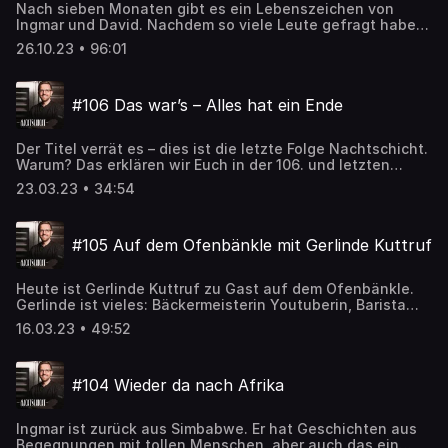
Nach sieben Monaten gibt es ein Lebenszeichen von
Ingmar und David. Nachdem so viele Leute gefragt haben,
was sich bei und so in den letzten Wochen und Monaten
26.10.23 • 96:01
getan hat, was denn bei uns so los ist, haben wir
beschlossen, eine einmalige Up-to-date-Folge zu
produzieren. Wir plaudern über alles, was so passiert ist
#106 Das war’s – Alles hat ein Ende
und bringen Euch auf den neusten Stand. Abschweifen
vorprogrammiert ;-) Viel Spaß
Der Titel verrät es – dies ist die letzte Folge Nachtschicht.
Warum? Das erklären wir Euch in der 106. und letzten
Folge.
23.03.23 • 34:54
#105 Auf dem Ofenbänkle mit Gerlinde Kuttruf
Heute ist Gerlinde Kuttruf zu Gast auf dem Ofenbänkle.
Gerlinde ist vieles: Bäckermeisterin Youtuberin, Barista
und vor allem Berufsschullehrerin. Und zwar eine richtig
16.03.23 • 49:52
gute. Sie hat eine große Leidenschaft für die Ausbildung
und wenn alle Berufsschulen eine Gerlinde hätten, stünde
es um unser Handwerk sicher besser. Mit Ihr diskutieren
#104 Wieder da nach Afrika
Ingmar und David heute über das Thema Ausbildung im
Bäckerhandwerk und was es bräuchte, damit die endlich
wieder attraktiver wird.
Ingmar ist zurück aus Simbabwe. Er hat Geschichten aus
Begegnungen mit tollen Menschen, aber auch das ein