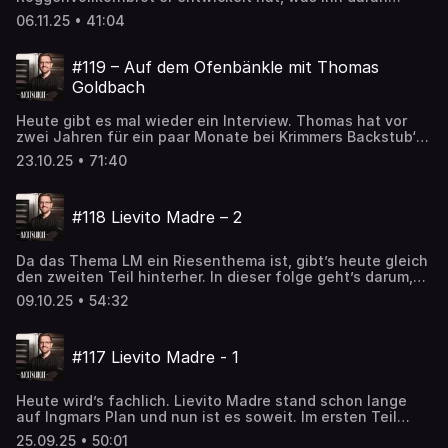
fasziniert und warum sich trotzdem nicht alle darüber
06.11.25 • 41:04
freuen. Außerdem geht es Richtung Weihnachten und
während Tobi demnächst den ersten Holzofenstollen
backt, steht für Ingmar nach der Aufnahme der nächste
#119 – Auf dem Ofenbänkle mit Thomas
Panettone-Bake an.
Goldbach
Heute gibt es mal wieder ein Interview. Thomas hat vor
zwei Jahren für ein paar Monate bei Krimmers Backstub‘
gearbeitet und seither verbindet ihn mit Ingmar eine
23.10.25 • 71:40
Freundschaft, die über den Teigschüsselrand hinausgeht.
Inzwischen hat Thomas seine eigene kleine Backstube
und backt hervorragendes Sauerteigbrot in der Provinz.
#118 Lievito Madre – 2
Und ganz nebenbei hat er eine bemerkenswerte
Einstellung zum Leben und zum Backen. Hört rein – es
lohnt sich.
Da das Thema LM ein Riesenthema ist, gibt’s heute gleich
den zweiten Teil hinterher. In dieser folge geht’s darum,
was Ihr tun könnt, wenn Eure Madre schwächelt, sie zu
09.10.25 • 54:32
sauer wird oder andere Dinge nicht passen. Außerdem
klärt Tobi auf, wie Lievito Madre eigentlich wirklich
ausgesprochen wird. Und da Ingmar das überfordert, sagt
#117 Lievito Madre - 1
er jetzt einfach LM 😊 wie auch immer – reinhören lohnt
sich!
Heute wird’s fachlich. Lievito Madre stand schon lange
auf Ingmars Plan und nun ist es soweit. Im ersten Teil
geht’s darum, was Lievito Madre eigentlich ist, wo und wie
25.09.25 • 50:01