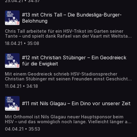
25.04.21 • 34:57
Jackson des HSV. Mit seiner Hilfe hat er auch selbst mal
einen Pokal gewonnen. Manchmal klappt das auch gegen
Johannes Oerding, aber nur an der Konsole. So emotional
#13 mit Chris Tall – Die Bundesliga-Burger-
wird's sonst nur beim HSV-Aufstieg und bei „Sing meinen
Belohnung
Song“. Und bei Emma Watson.
Chris Tall arbeitete für ein HSV-Trikot im Garten seiner
Tante – und spielt dank Rafael van der Vaart mit Weltstars
im Volksparkstadion. Nur sein Mitschüler Zhi Gin Lam hat
18.04.21 • 35:08
das vor ihm geschafft, doch der saß nicht mit Dieter
Bohlen in der RTL-Jury. Im Gegensatz zur 2. Liga würde
Tall da gerne bleiben, er freut sich schon auf ein 0:8
#12 mit Christian Stübinger – Ein Geodreieck
gegen Bayern. Aber ohne Mami-Papi-Penis. Und ganz
für die Ewigkeit
wichtig: Sein Feta ist Griechisch – sein Vater nicht.
Mit einem Geodreieck schrieb HSV-Stadionsprecher
Christian Stübinger mit seinen Freunden einst Geschichte
im Volksparkstadion. Mal nicht als Superhelden verkleidet,
11.04.21 • 34:18
sondern mit einem Bauarbeiter, der nicht mehr alle Latten
am Tor hat. Aber immer noch besser als die versiffte
Fitness-Matte. Da können auch Alexander Bommes und
#11 mit Nils Glagau – Ein Dino vor unserer Zeit
Pamela Reif nicht mehr helfen. Nur auf dem Golfplatz, da
sollte man immer ans Telefon gehen.
Mit Orthomol ist Nils Glagau neuer Hauptsponsor beim
HSV – und das womöglich noch lange. Vielleicht länger als
Hermann, der besser kein Dino mehr wäre, aber bitte auch
04.04.21 • 35:53
kein Einhorn. Und kein Löwe, denn das ist er ja schon
selbst, auch wenn er sich seine Höhle früher mal mit