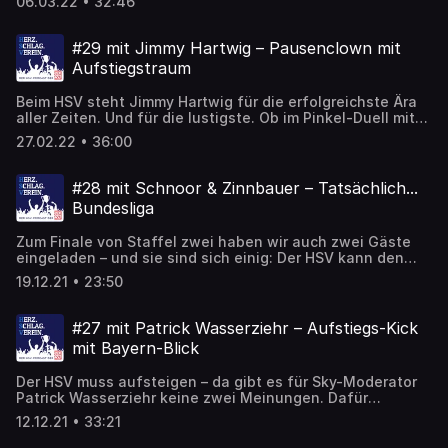
06.03.22 • 32:46
Stadien in Argentinien, Nordkorea oder im Hamburger
Stadtteil auf seiner Weltreise. Heute ist er Fan von Dino
Hermann, Collin Benjamin und Entwicklung, dem
#29 mit Jimmy Hartwig – Pausenclown mit
Schlagwort der Stunde beim HSV. Bakery Jatta bleibt
Aufstiegstraum
trotzdem immer einer von uns. Und wir haben in eigener
Sache etwas zu verkünden.
Beim HSV steht Jimmy Hartwig für die erfolgreichste Ära
aller Zeiten. Und für die lustigste. Ob im Pinkel-Duell mit
Kölns Geißbock oder im Gesangs-Duell mit „Mama
27.02.22 • 36:00
Calypso“ – das Lachen hat der Ernst-Happel-Ziehsohn
trotz schwerer Zeiten nie verlernt. Und auch das Singen
nicht, da kann sich Mackie Messer noch eine Scheibe von
#28 mit Schnoor & Zinnbauer – Tatsächlich...
abschneiden. Aufsteigen wird der HSV trotzdem. Und
Bundesliga
Jimmy Hartwig wird zum DFB-Vorstand. Aber dafür müssen
Sie dort genügend SMS hinschicken.
Zum Finale von Staffel zwei haben wir auch zwei Gäste
eingeladen – und sie sind sich einig: Der HSV kann den
Aufstieg schaffen. Stefan Schnoor setzt auf Entwicklung
19.12.21 • 23:50
und auf Trainer Tim Walter, Joe Zinnbauer denkt über den
Nachwuchs und seine eigene Zukunft nach. Aber beide
glauben an ein gutes Ende im Aufstiegskampf 2022.
#27 mit Patrick Wasserziehr – Aufstiegs-Kick
Hoffnung kann der HSV-Fan ja ganz gut. Und Ailton darf
mit Bayern-Blick
bei unserem Weihnachts-Special natürlich auch nicht
fehlen. Feliz Natal!
Der HSV muss aufsteigen – da gibt es für Sky-Moderator
Patrick Wasserziehr keine zwei Meinungen. Dafür
empfiehlt er den FC Bayern, Didi Hamann und YouTube-
12.12.21 • 33:21
Videos, die er sich gelegentlich mit seinen Kindern
ansieht. Mit denen geht er übrigens ganz gerne mal in den