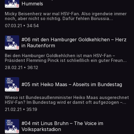
HSV in die Bundesliga aufsteigt.
Hummels
Micky Beisenherz war mal HSV-Fan. Also irgendwie immer
noch, aber nicht so richtig. Dafür fehlen Borussia
Dortmund, Rafael van der Vaart und eine gnädige
07.03.21 • 34:54
Dummheit. Stattdessen hat die Bundesliga ja nun Schalke
04 und Micky seine Dschungelcamp-Gags. Und er gibt
einfache Tipps, falls Sie auch mal einen guten Witz
#06 mit den Hamburger Goldkehlchen – Herz
schreiben wollen. Mit Humor und Hummels. Aber der FC
in Rautenform
Bayern des Nordens wird keiner von Ihnen.
Bei den Hamburger Goldkehlchen ist man HSV-Fan –
Präsident Flemming Pinck ist schließlich ein guter Freund
von Jonas Boldt und Christian Stübinger plötzlich HSV-
28.02.21 • 36:12
Stadionsprecher. Gut möglich, dass nun eine Sackgasse in
Hamburg nach ihnen benannt wird. Auch wenn im Kult-
Chor keiner singen kann, wären sie fast beim Eurovision
#05 mit Heiko Maas – Abseits im Bundestag
Song Contest gelandet. Denn Mitglied kann jeder werden
– selbst Menderes. Und gut verkleidete Frauen.
Wieso ist Bundesaußenminister Heiko Maas ausgerechnet
HSV-Fan? Im Bundestag wird er damit oft aufgezogen –
und erst recht zu Hause von seinen Söhnen. Doch selbst
21.02.21 • 35:19
in der SPD ist man bei Vereinsliebe konservativ, auch
wenn er sich den Kindheitstraum vom
Fußballnationalspieler nicht erfüllen konnte. Vielleicht
#04 mit Linus Bruhn – The Voice im
klappt es dafür dieses Jahr ja mit dem Aufstieg, am
Volksparkstadion
besten ohne Corona und mit vielen Fans. Und ohne