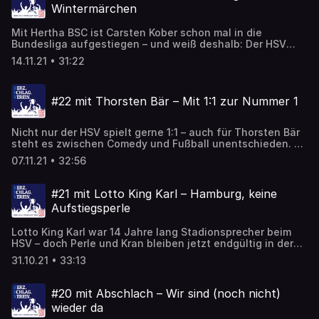
Und für den HSV jubelt man auch im Büro von RB Leipzig.
Wintermärchen
Ohne Franz Gerber wäre das nie passiert.
Mit Hertha BSC ist Carsten Kober schon mal in die
Bundesliga aufgestiegen – und weiß deshalb: Der HSV
braucht ein Wintermärchen. Allerdings ohne Valdas
14.11.21 • 31:22
Ivanauskas, der keine Party verpasst, oder Ernst Happel,
der „Junge mit Nummer 4“ vom Bolzplatz zu sich holte. So
geht es sonst nur bei den Mädchen von Vorwärts Wacker
#22 mit Thorsten Bär – Mit 1:1 zur Nummer 1
Billstedt zu. Bleibt nur die Frage: Wo war Thomas Doll, als
er im Urlaub plötzlich tagelang verschwand?
Nicht nur der HSV spielt gerne 1:1 – auch für Thorsten Bär
steht es zwischen Comedy und Fußball unentschieden. Da
kann jetzt nur noch ein iPad helfen, dabei war der Bär
07.11.21 • 32:56
früher sogar mal Dino und durfte dank Armin Reutershahn
beim HSV arbeiten. Dort gab's zwischen Pöbeleien gegen
Niko Kovac und Ärger mit Bernd Hoffmann auch Alkohol
#21 mit Lotto King Karl – Hamburg, keine
für Hermann Rieger. Aber Hauptsache, Anthony Yeboah
Aufstiegsperle
kann jetzt Skifahren.
Lotto King Karl war 14 Jahre lang Stadionsprecher beim
HSV – doch Perle und Kran bleiben jetzt endgültig in der
Garage. Trotz Arnd Zeigler, Wolff Fuss und Damian van der
31.10.21 • 33:13
Vaart will Lotto nicht in den Volkspark zurückkehren, wo er
eine mögliche Aufstiegsfeier lieber sehen würde als im
Rathaus – und wo er sich übrigens nie übergeben hat. Ein
#20 mit Abschlach – Wir sind (noch nicht)
Umdenken fordert er trotzdem vom HSV. Und natürlich
wieder da
einen Transfer von Jeffrey Schlupp.