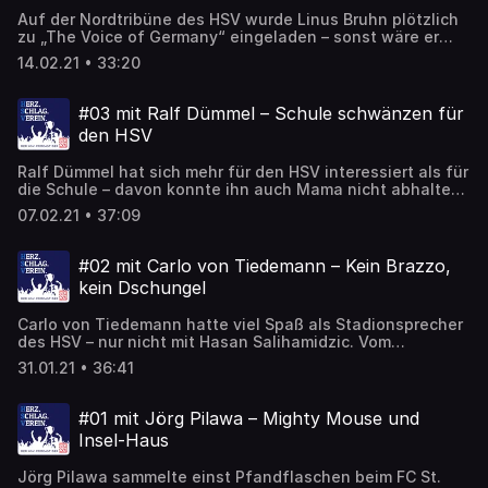
Dorothee Bär.
Auf der Nordtribüne des HSV wurde Linus Bruhn plötzlich
zu „The Voice of Germany“ eingeladen – sonst wäre er
vermutlich mit Papa vorzeitig aus dem Stadion geflüchtet.
14.02.21 • 33:20
Geflüchtet ist der junge Musiker auch vor seinem
früheren St. Pauli-Trikot, aber nicht vor Justin Bieber,
David Jarolim und der Zeitung – sonst hätte seine Tarzan-
#03 mit Ralf Dümmel – Schule schwänzen für
Karriere nie begonnen. Und mitten in der Sendung singt er
den HSV
plötzlich spontan einen seiner eigenen Songs.
Ralf Dümmel hat sich mehr für den HSV interessiert als für
die Schule – davon konnte ihn auch Mama nicht abhalten.
Dabei wollte der Unternehmer eigentlich LKW-Fahrer
07.02.21 • 37:09
werden, bis er zum Babysitten gezwungen wurde. Jetzt
bevorzugt er die Löwen-Höhle gegenüber dem Dino-
Stadion – denn in Sandhausen und Heidenheim hat er
#02 mit Carlo von Tiedemann – Kein Brazzo,
keine Freunde. Und dann ruft er plötzlich mitten in der
kein Dschungel
Sendung einen Telefonjoker an.
Carlo von Tiedemann hatte viel Spaß als Stadionsprecher
des HSV – nur nicht mit Hasan Salihamidzic. Vom
Bundesliga-Aufstieg will er lieber noch nicht reden,
31.01.21 • 36:41
sondern erzählt stattdessen lustige Anekdoten von HSV-
Idol Uwe Seeler, Ministerpräsident Daniel Günther, einem
Flickflack vor dem NDR und einem Fallschirmsprung. Und
#01 mit Jörg Pilawa – Mighty Mouse und
was bisher niemand wusste: Dem RTL-Dschungelcamp hat
Insel-Haus
er lachend abgesagt.
Jörg Pilawa sammelte einst Pfandflaschen beim FC St.