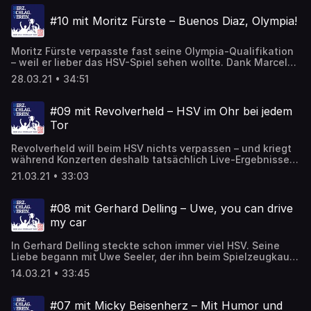
Mayas in Mexiko und mit Klostermönchen in Tibet geteilt
#10 mit Moritz Fürste – Buenos Diaz, Olympia!
hat. Und mit Kröten kennt er sich natürlich auch aus.
Genau deswegen mag er den Dino nicht.
Moritz Fürste verpasste fast seine Olympia-Qualifikation
– weil er lieber das HSV-Spiel sehen wollte. Dank Marcelo
Diaz, Harald Spörl und der Nummer 21 reichte es am Ende
28.03.21 • 34:51
aber doch. Nun kennt sich Fürste mit Bier-Shots aus und
mag Daniel Thioune, auch wenn seine Frau mal beim FC
St. Pauli gearbeitet hat. Und er sorgt sich um Olympische
#09 mit Revolverheld – HSV im Ohr bei jedem
Geisterspiele im Sommer. Bleibt nur die Frage: Fahren
Tor
Inlineskates auch auf Rasen?
Revolverheld will beim HSV nichts verpassen – und kriegt
während Konzerten deshalb tatsächlich Live-Ergebnisse
aufs Ohr. Schließlich beschreibt die neue Single
21.03.21 • 33:03
„Abreißen“ genau den HSV, und das, obwohl die Band
zwischen Hamburg und Werder Bremen gespalten ist. Da
muss dann eben mal ihr Kumpel Pierre-Michel Lasogga
#08 mit Gerhard Delling – Uwe, you can drive
eingreifen. Oder Stefan Wächter. Der kann dank
my car
Revolverheld sogar Schlagzeug spielen.
In Gerhard Delling steckte schon immer viel HSV. Seine
Liebe begann mit Uwe Seeler, der ihn beim Spielzeugkauf
beriet. Seine Karriere begann mit einem knorrigen Ernst
14.03.21 • 33:45
Happel. Und Günter Netzer führte er auf und übers
Glatteis. Trotzdem bekam er vom Bundestrainer nie einen
Anruf. Der wird übrigens Ralf Rangnick. Aber nur, wenn der
#07 mit Micky Beisenherz – Mit Humor und