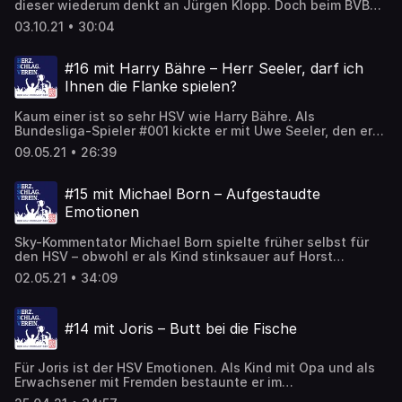
dieser wiederum denkt an Jürgen Klopp. Doch beim BVB
wollte er als Spieler nicht unterschreiben, als er aus der
03.10.21 • 30:04
DDR kam, obwohl er wegen des Mauerfalls die WM 1990 in
Italien verpasste. Dorthin kam er zufällig dann ja doch
noch. Und jetzt lebt er in Ungarn, ohne Ungarisch zu
#16 mit Harry Bähre – Herr Seeler, darf ich
sprechen, und schaut lieber den HSV als die Premier
Ihnen die Flanke spielen?
League oder den FSV Malchin. Aber kann das bis zum 15.
Oktober 2023 so weitergehen?
Kaum einer ist so sehr HSV wie Harry Bähre. Als
Bundesliga-Spieler #001 kickte er mit Uwe Seeler, den er
anfangs siezte, und Charly Dörfel, der nur Quatsch im
09.05.21 • 26:39
Kopf hatte. Sein Chef gab ihm für die Bundesliga nicht
früher Feierabend und Trainer Günter Mahlmann
verhinderte seine DFB-Karriere. Da ist Horst Hrubesch, der
#15 mit Michael Born – Aufgestaudte
menschliche Magath, doch der perfekte HSV-Trainer. Zu
Emotionen
alten Zeiten fehlt heute aber einiges. Allen voran:
schmutzige Hosen.
Sky-Kommentator Michael Born spielte früher selbst für
den HSV – obwohl er als Kind stinksauer auf Horst
Hrubesch und als Erwachsener auf Felix Magath war.
02.05.21 • 34:09
Heute sind Schalke-Fans nicht gut auf ihn zu sprechen,
was an seiner Knoppers-Werbung ebenso wenig liegt wie
an Albert Staudt, Ewald Lienen oder Hannes Wolf, dem er
#14 mit Joris – Butt bei die Fische
gerne Trainer-Tipps gab. Schöner ist da nur ein Derby.
Aber Daniel Thioune soll HSV-Trainer bleiben.
Für Joris ist der HSV Emotionen. Als Kind mit Opa und als
Erwachsener mit Fremden bestaunte er im
Volksparkstadion Hans Jörg Butt, für ihn der Michael