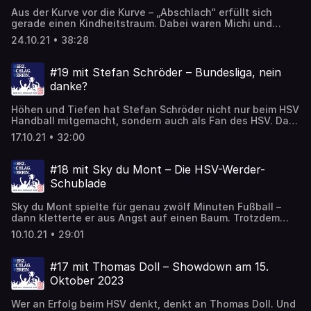
Aus der Kurve vor die Kurve – „Abschlach“ erfüllt sich
gerade einen Kindheitstraum. Dabei waren Michi und
Muchel beide mal Bayern-Fans, was sie zutiefst bereuen,
24.10.21 • 38:28
ganz im Gegensatz zu den Tausend Meilen HSV-
Auswärtsfahrt, auf denen sie sich kennenlernten. Dort
singen Tom Mickel und Bakery Jatta dann „Wir sind der
#19 mit Stefan Schröder – Bundesliga, nein
HSV“, aber noch nicht „Wir sind wieder da“, denn das ist ja
danke?
der streng geheime Aufstiegssong, der exklusiv enthüllt
wird. Ob da auch Marteria dabei sein wird?
Höhen und Tiefen hat Stefan Schröder nicht nur beim HSV
Handball mitgemacht, sondern auch als Fan des HSV. Da
braucht er eben einen langen Atem, genau wie einst beim
17.10.21 • 32:00
Arbeitsamt oder in der C-Jugend-Torschützenliste. Lange
atmen sollten auch die HSV-Fans, denn der Aufstieg muss
ja nicht unbedingt das Ziel sein. Vielleicht sind Wayne
#18 mit Sky du Mont – Die HSV-Werder-
Rooney, Juventus Turin und die Handball-Bundesliga
Schublade
manchmal doch spannender. Aber nicht für Alexander
Bommes.
Sky du Mont spielte für genau zwölf Minuten Fußball –
dann kletterte er aus Angst auf einen Baum. Trotzdem
traut er sich heute gerne mal ins Stadion und gesellt sich
10.10.21 • 29:01
beim HSV zu den besten Fans in ganz Deutschland.
Ansonsten mag er den FC Bayern, Tierschutz und James
Bond, den er fast mal gespielt hätte. Genau wie Dracula.
#17 mit Thomas Doll – Showdown am 15.
Doch das scheiterte am Ende etwa so wie der Aufstieg
Oktober 2023
des HSV. Das Leben besteht eben doch aus Schubladen.
Wer an Erfolg beim HSV denkt, denkt an Thomas Doll. Und