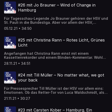
Familienblock ins Volksparkstadion oder trifft zufällig
#26 mit Jo Brauner – Wind of Change in
Frank Pagelsdorf im Urlaub. Dort gibt es dann auch mal
Hamburg
einen Kaffee. Aber nur noch schwarz.
Für Tagesschau-Legende Jo Brauner gehören der HSV und
St. Pauli in die Bundesliga. Aber vor allem der HSV,
immerhin war das alte Volksparkstadion sein schlecht
05.12.21 • 34:50
möbliertes Wohnzimmer und Dr. Peter Krohn-Zeuge bei
seiner Verpflichtung. An sein erstes Spiel kann sich
Brauner nicht mehr erinnern, dafür aber an russische
#25 mit Christina Rann – Rotes Licht, Grünes
Vokabeln und an den 9. November 1989. Da wird er sehr
Licht
emotional – genau wie damals in der Tagesschau. Aber
der schönste Moment steht ihm noch bevor.
Angefangen hat Christina Rann einst mit einem
Kassettenrekorder und einem Blinden-Kommentar. Wohl
fühlt sie sich aber vor allem mit (Kamera!)-Rotlicht und
28.11.21 • 34:51
ihrem eigenen Panini-Sticker in der Hand. Grünes Licht hat
sie als Stadionsprecherin des HSV nun endlich beim
Jubeln, da freut sie sich fast so sehr wie die Fans einst
#24 mit Till Müller – No matter what, we got
beim Namen Almami Moreira. Der kommt übrigens im
your back
Gegensatz zu ihr nicht aus Portugal. Und Whiskey gab es
auch nur einmal nach einem Montagsspiel, sagt Esther
Für Pressesprecher Till Müller ist der HSV vor allem eins:
Sedlaczek.
Emotionen. Ob das Retter-Tor von Luca Waldschmidt, als
er fast von Ordnern abgeführt wurde, oder die Debatte um
21.11.21 • 30:27
Bakery Jatta, als er mit Rick van Drongelen eine
Gänsehaut-Botschaft formulierte. Dessen Hund kennt er
übrigens fast so gut wie die Schweiz oder Christian Titz.
#23 mit Carsten Kober – Hamburg. Ein