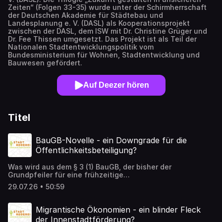
Zeiten“ (Folgen 33-35) wurde unter der Schirmherrschaft
der Deutschen Akademie für Städtebau und
Landesplanung e. V. (DASL) als Kooperationsprojekt
zwischen der DASL, dem ISW mit Dr. Christine Grüger und
Dr. Fee Thissen umgesetzt. Das Projekt ist als Teil der
Nationalen Stadtentwicklungspolitik vom
Bundesministerium für Wohnen, Stadtentwicklung und
Bauwesen gefördert.
Auf Deezer hören
Titel
BauGB-Novelle - ein Downgrade für die
Öffentlichkeitsbeteiligung?
Was wird aus dem § 3 (1) BauGB, der bisher der
Grundpfeiler für eine frühzeitige
Öffentlichkeitsbeteiligung in der Bauleitplanung war?
29.07.26 • 50:59
Wenn das neue „Gesetz zur Modernisierung des
Städtebau- und Raumordnungsrecht“ auf
„Beschleunigung“, „Vereinfachung“ und „Vermeidung von
Migrantische Ökonomien - ein blinder Fleck
wiederholten Beteiligungen“ abzielt, wird der Dialog mit
der Innenstadtförderung?