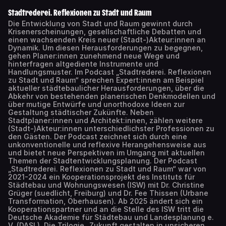
Stadtrederei. Reflexionen zu Stadt und Raum
Die Entwicklung von Stadt und Raum gewinnt durch
Krisenerscheinungen, gesellschaftliche Debatten und
einen wachsenden Kreis neuer (Stadt-)Akteur:innen an
Dynamik. Um diesen Herausforderungen zu begegnen,
gehen Planer:innen zunehmend neue Wege und
hinterfragen altgediente Instrumente und
Handlungsmuster. Im Podcast „Stadtrederei. Reflexionen
zu Stadt und Raum“ sprechen Expert:innen am Beispiel
aktueller städtebaulicher Herausforderungen, über die
Abkehr von bestehenden planerischen Denkmodellen und
über mutige Entwürfe und unorthodoxe Ideen zur
Gestaltung städtischer Zukünfte. Neben
Stadtplaner:innen und Architekt:innen, zählen weitere
(Stadt-)Akteur:innen unterschiedlichster Professionen zu
den Gästen. Der Podcast zeichnet sich durch eine
unkonventionelle und reflexive Herangehensweise aus
und bietet neue Perspektiven im Umgang mit aktuellen
Themen der Stadtentwicklungsplanung. Der Podcast
„Stadtrederei. Reflexionen zu Stadt und Raum“ war von
2021-2024 ein Kooperationsprojekt des Instituts für
Städtebau und Wohnungswesen (ISW) mit Dr. Christine
Grüger (suedlicht, Freiburg) und Dr. Fee Thissen (Urbane
Transformation, Oberhausen). Ab 2025 ändert sich ein
Kooperationspartner und an die Stelle des ISW tritt die
Deutsche Akademie für Städtebau und Landesplanung e.
V. (DASL). Die Trilogie „Zukunft gestalten in unsicheren