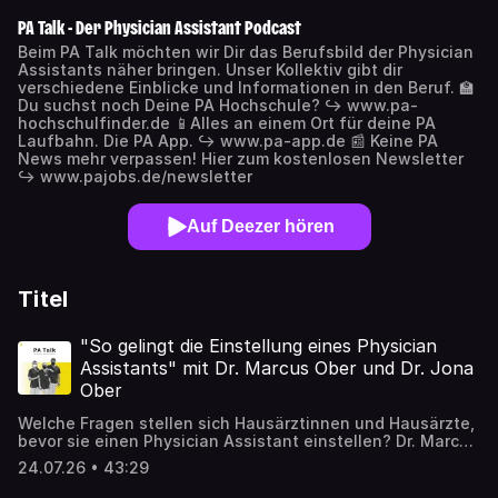
PA Talk - Der Physician Assistant Podcast
Beim PA Talk möchten wir Dir das Berufsbild der Physician
Assistants näher bringen. Unser Kollektiv gibt dir
verschiedene Einblicke und Informationen in den Beruf. 🏫
Du suchst noch Deine PA Hochschule? ↪️ www.pa-
hochschulfinder.de 📱Alles an einem Ort für deine PA
Laufbahn. Die PA App. ↪️ www.pa-app.de 📰 Keine PA
News mehr verpassen! Hier zum kostenlosen Newsletter
↪️ www.pajobs.de/newsletter
Auf Deezer hören
Titel
"So gelingt die Einstellung eines Physician
Assistants" mit Dr. Marcus Ober und Dr. Jona
Ober
Welche Fragen stellen sich Hausärztinnen und Hausärzte,
bevor sie einen Physician Assistant einstellen? Dr. Marcus
Ober und Dr. Jona Kristin Ober geben persönliche
24.07.26 • 43:29
Einblicke in ihre Erfahrungen: von der wirtschaftlichen
Planung und dem passenden Tätigkeitsprofil über die