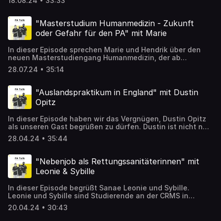
18.08.24 • 33:33
Studium und seinem Beruf als "Therapy Specialst" bei
einem Medizinproduktehersteller. Mehr zum PA Berufsbild
findest Du in der PA APP: www.pa-app.de
"Masterstudium Humanmedizin - Zukunft
oder Gefahr für den PA" mit Marie
In dieser Episode sprechen Marie und Hendrik über den
neuen Masterstudiengang Humanmedizin, der ab
nächstem Jahr an der TH Deggendorf angeboten wird. Im
28.07.24 • 35:14
Gespräch beleuchten sie alle Details aus dem PA Blog
Artikel und diskutieren, ob dieser Studiengang ein
Fortschritt oder vielleicht sogar eine Gefahr für den PA
"Auslandspraktikum in England" mit Dustin
Beruf darstellt. Sie analysieren verschiedene Aspekte,
Opitz
erörtern, für wen der Master relevant sein wird und
welche Rolle er zukünftig spielen könnte.
In dieser Episode haben wir das Vergnügen, Dustin Opitz
als unseren Gast begrüßen zu dürfen. Dustin ist nicht nur
Sanitäter und Offizier bei der Bundeswehr, sondern auch
28.04.24 • 35:44
ein Student an der ISBA in Erfurt. Dustin hat kürzlich ein
spannendes Auslandspraktikum in England absolviert, wo
er in einem Krankenhaus hospitierte und das britische
"Nebenjob als Rettungssanitäterinnen" mit
Gesundheitssystem, den NHS, hautnah erlebte. Dustin
Leonie & Sybille
arbeitet derzeit auch aktiv in der Notaufnahme und bringt
uns seine Perspektive aus erster Hand mit. Außerdem
In dieser Episode begrüßt Sanae Leonie und Sybille.
engagiert er sich leidenschaftlich in der DGPA e.V. und
Leonie und Sybille sind Studierende an der CRMS in
leitet dort die Sektion Notfallmedizin. Bereite dich optimal
Frankfurt und teilen heute ihre Erfahrungen rund um das
auf deinen Praxiseinsatz mit der PA App vor: ➡️
20.04.24 • 30:43
Studium und ihre Arbeit als Rettungssanitäterinnen. Die
https://www.pa-app.de
beiden Studentinnen gewähren einen Einblick in ihren