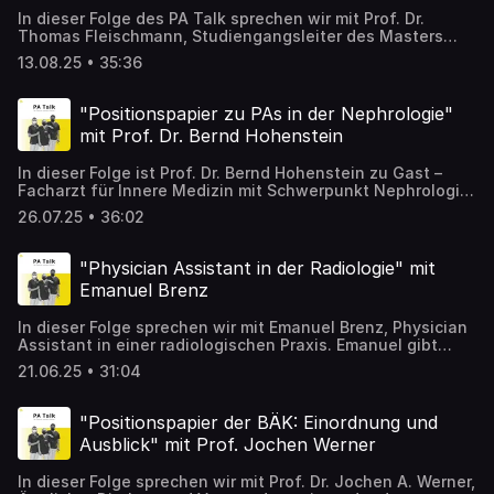
kann. Alle Informationen zum Examen inkl Anmeldung: ➡️
In dieser Folge des PA Talk sprechen wir mit Prof. Dr.
https://pablog.de/bachelorstudium/pa-hochschulen/pa-
Thomas Fleischmann, Studiengangsleiter des Masters
examen-hochschulverband-startet-dritte-runde/
Klinische Notfallmedizin an der SRH Hochschule. Wir
13.08.25 • 35:36
beleuchten die Entstehung des ersten spezialisierten PA-
Masters in Deutschland, sprechen über die Erfahrungen
der ersten Absolventen, den einzigartigen Studienaufbau
"Positionspapier zu PAs in der Nephrologie"
und warum die Spezialisierung ein entscheidender
mit Prof. Dr. Bernd Hohenstein
Karriereschritt für Physician Assistants sein kann.
Außerdem gibt Prof. Fleischmann einen Ausblick auf
In dieser Folge ist Prof. Dr. Bernd Hohenstein zu Gast –
kommende spezialisierte Masterprogramme.
Facharzt für Innere Medizin mit Schwerpunkt Nephrologie.
Gemeinsam sprechen wir über das neue Positionspapier
26.07.25 • 36:02
zur Rolle von Physician Assistants in der Nephrologie, das
er mitverfasst hat. Warum PAs in der nephrologischen
Versorgung eine zentrale Rolle spielen können, welche
"Physician Assistant in der Radiologie" mit
Aufgaben sie übernehmen dürfen und wie sich das
Emanuel Brenz
Berufsbild künftig entwickeln sollte – all das erfahren Sie
in dieser Folge.
In dieser Folge sprechen wir mit Emanuel Brenz, Physician
Assistant in einer radiologischen Praxis. Emanuel gibt
spannende Einblicke in seinen Arbeitsalltag zwischen CT,
21.06.25 • 31:04
MRT und Herzbildgebung – von der medizinischen
Organisation über Patientenmanagement bis hin zur
strukturierten Vorbefundung. Er erzählt, wie er vom MTR
"Positionspapier der BÄK: Einordnung und
zum PA wurde, welche Aufgaben er heute übernimmt und
Ausblick" mit Prof. Jochen Werner
warum die Radiologie ein unterschätztes, aber
vielversprechendes Einsatzfeld für Physician Assistants
In dieser Folge sprechen wir mit Prof. Dr. Jochen A. Werner,
ist.