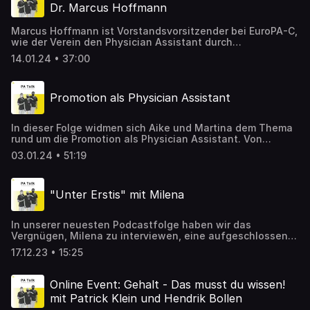
Berufsbild angeht. In dieser Folge sprechen wir über die
Dr. Marcus Hoffmann
Herausforderungen im ambulanten Bereich, das "HÄPPI"
Konzept und über die Vorteile und Einsatzmöglichkeiten
Marcus Hoffmann ist Vorstandsvorsitzender bei EuroPA-C,
von Physician Assistants. Alle Infos zu Häppi Du möchtest
wie der Verein den Physician Assistant durch
in der ambulanten Medizin arbeiten? ➡️Hier findest Du
internationale Expertise auch in Deutschland
Jobs Sie interessieren sich über den konkreten Einsatz
14.01.24 • 37:00
unterstützen möchte und warum es 2023 auch erstmalig
von Pas in Ihrer Praxis? ➡️ Alle Informationen im
zu OSCE Prüfungen in Deutschland kam, erfahrt ihr in der
Whitepaper
neuen Folge. Du möchtest bei der OSCE dabei sein? Hier
Promotion als Physician Assistant
geht's zur Anmeldung: https://pa-academy.de/s/pa-
academy/osce
In dieser Folge widmen sich Aike und Martina dem Thema
rund um die Promotion als Physician Assistant. Von
vergangenen Klausurnoten und Hausarbeiten über den
03.01.24 • 51:19
Bachelorabschluss und noch weiter bis zum ersehnten
Doktortitel.
"Unter Erstis" mit Milena
In unserer neuesten Podcastfolge haben wir das
Vergnügen, Milena zu interviewen, eine aufgeschlossene
und engagierte Studentin im ersten Semester des
17.12.23 • 15:25
Physician Assistant (PA) Studiengangs in Neu Ulm. Taucht
mit uns ein in ihre Welt, während sie Einblicke in den
Aufbau ihres Studiums an der Hochschule gibt. Milena
Online Event: Gehalt - Das musst du wissen!
teilt nicht nur ihre persönlichen Erfahrungen, sondern gibt
mit Patrick Klein und Hendrik Bollen
auch wertvolle Tipps und Ratschläge für alle, die sich für