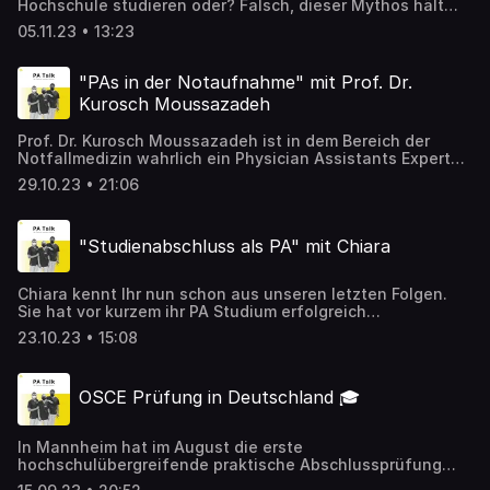
Hochschule studieren oder? Falsch, dieser Mythos hält
sich hartnäckig. In dieser Folge sprechen wir mir Sanae.
05.11.23 • 13:23
Sie ist Studentin an der Hochschule Aalen im ersten
Semester und berichtet, wie der Bewerbungsprozess
ablief und welche Besonderheiten es an einer staatlichen
"PAs in der Notaufnahme" mit Prof. Dr.
Hochschule gibt. 🏫Du suchst noch eine PA Hochschule?
Kurosch Moussazadeh
↪️https://pajobs.de/pa-hochschulfinder/
Prof. Dr. Kurosch Moussazadeh ist in dem Bereich der
Notfallmedizin wahrlich ein Physician Assistants Experte.
Bereits seit 2011 beschäftigt der Chefarzt einer Zentralen
29.10.23 • 21:06
Notaufnahme in Duisburg mehrere Physician Assistants.
Neben der alltäglichen engen Zusammenarbeit in der
Klinik mit PAs, wirkt er an einer Hochschule bei der
"Studienabschluss als PA" mit Chiara
Studienplanung mit und unterrichtet sowohl im Bachelor-
als auch im Masterstudiengang. Warum er als Chefarzt
von PAs begeistert ist und wie die Zusammenarbeit
Chiara kennt Ihr nun schon aus unseren letzten Folgen.
abläuft erfahrt Ihr in der neuesten Folge.
Sie hat vor kurzem ihr PA Studium erfolgreich
abgeschlossen. Zeit zurück zu schauen. Gemeinsam
23.10.23 • 15:08
blicken wir auf die Höhen und Tiefen im Studium zurück.
🏫 Du suchst noch Deine PA Hochschule? ↪️ www.pa-
hochschulfinder.de 📰 Keine PA News mehr verpassen!
OSCE Prüfung in Deutschland 🎓
Hier zum kostenlosen Newsletter ↪️
www.pajobs.de/newsletter
In Mannheim hat im August die erste
hochschulübergreifende praktische Abschlussprüfung
stattgefunden. Im Rahmen einer OSCE wurden Physician