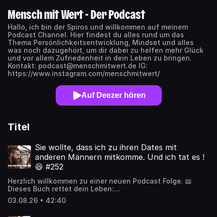
Mensch mit Wert - Der Podcast
Hallo, ich bin der Spiros und willkommen auf meinem
Podcast Channel. Hier findest du alles rund um das
Thema Persönlichkeitsentwicklung, Mindset und alles
was noch dazugehört, um dir dabei zu helfen mehr Glück
und vor allem Zufriedenheit in dein Leben zu bringen.
Kontakt: podcast@menschmitwert.de IG:
https://www.instagram.com/menschmitwert/
Auf Deezer hören
Titel
Sie wollte, dass ich zu ihren Dates mit
anderen Männern mitkomme. Und ich tat es !
😆 #252
Herzlich willkommen zu einer neuen Podcast Folge. 📖
Dieses Buch rettet dein Leben:
https://amzn.eu/d/02rVlFQM (Affiliate Links) 📖 als Ebook:
03.08.26 • 42:40
https://amzn.to/4smek5Y (Affiliate Links) Hast du schon
mein neues Programm? Nein? Hol es dir hier: DAS ERSTE