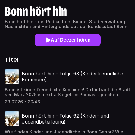
Bonn hört hin
Bonn hört hin - der Podcast der Bonner Stadtverwaltung.
Nachrichten und Hintergründe aus der Bundesstadt Bonn.
Auf Deezer hören
Titel
Bonn hört hin - Folge 63 (Kinderfreundliche
Kommune)
Bonn ist kinderfreundliche Kommune! Dafür trägt die Stadt
seit März 2025 ein extra Siegel. Im Podcast sprechen
Stadtsprecherin Barbara Löcherbach und Felicitas Müller
23.07.26 • 20:46
aus dem Dezernat für Schule, Soziales und Jugend unter
anderem über die Bedeutung des Siegels und wie die
Stadt sicherstellt, dass Kinderfreundlichkeit in Bonn
Bonn hört hin - Folge 62 (Kinder- und
wirklich gelebt wird.
Jugendbeteiligung)
Wie finden Kinder und Jugendliche in Bonn Gehör? Wie