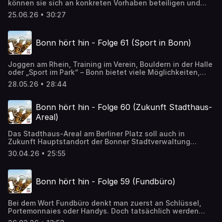
können sie sich an konkreten Vorhaben beteiligen und
wie können aus ihren Ideen echte Projekte entstehen?
25.06.26 • 30:27
Diese und weitere Fragen sind Thema dieser Folge. Zu
Gast sind Daniela Nohr und Jan Schmutzler von der
Abteilung Bürgerbeteiligung.
Bonn hört hin - Folge 61 (Sport in Bonn)
Joggen am Rhein, Training im Verein, Bouldern in der Halle
oder „Sport im Park“ – Bonn bietet viele Möglichkeiten,
aktiv zu sein. Sport hält fit, bringt Menschen zusammen
28.05.26 • 28:44
und spielt für viele Bonnerinnen und Bonner eine wichtige
Rolle im Alltag. Wie vielfältig die Bonner Sportlandschaft
ist, welche Angebote und Veranstaltungen besonders
Bonn hört hin - Folge 60 (Zukunft Stadthaus-
gefragt sind und welche Entwicklungen es künftig geben
Areal)
könnte, darüber spricht Stadtsprecherin Barbara
Löcherbach mit dem Leiter des Sport- und Bäderamtes der
Das Stadthaus-Areal am Berliner Platz soll auch in
Stadt Bonn, Stefan Günther.
Zukunft Hauptstandort der Bonner Stadtverwaltung
bleiben. Nach dem Auszug der Verwaltung (bis Ende 2027)
30.04.26 • 25:55
soll der Gebäudekomplex kernsaniert sowie in Teilen
abgerissen und durch einen integrierten Neubau ersetzt
werden. Was soll genau gemacht werden und wie sieht
Bonn hört hin - Folge 59 (Fundbüro)
die Zukunft des Stadthaus-Areals aus? Darüber spricht
Stadtsprecherin Barbara Löcherbach mit dem
Betriebsleiter des städtischen Gebäudemanagements
Bei dem Wort Fundbüro denkt man zuerst an Schlüssel,
Rachid Jaghou, dem Architekten Simon Hubacher und der
Portemonnaies oder Handys. Doch tatsächlich werden
Architektin Eva-Maria Pape.
dort auch ungewöhnliche Dinge abgegeben – darunter ein