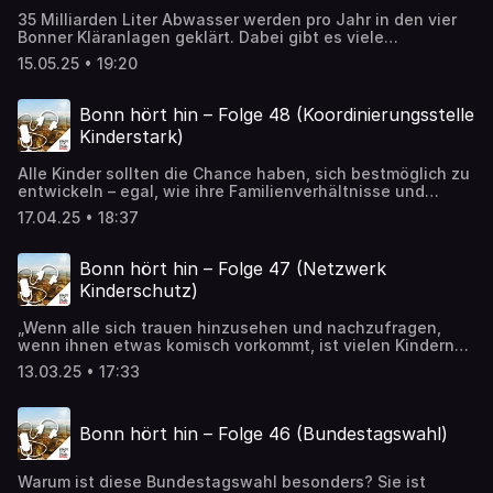
Barbara Löcherbach. Wenn Sie sich für ein ehrenamtliches
35 Milliarden Liter Abwasser werden pro Jahr in den vier
Engagement bei der Stadtbibliothek interessieren,
Bonner Kläranlagen geklärt. Dabei gibt es viele
schreiben Sie gerne eine E-Mail
Herausforderungen, die einiges an Fachwissen und
an stadtbibliothek@bonn.de oder melden Sie sich
15.05.25 • 19:20
Engagement erfordern. Auch für bestimmte Studien und
telefonisch unter der Servicenummer 0228 772277.
Analysen kann Abwasser genutzt werden. In dieser Folge
zu Gast: Achim Höcherl, Abwassermeister der Stadt Bonn,
Bonn hört hin – Folge 48 (Koordinierungsstelle
und Nadine Wons Ausbilderin auf den Kläranlagen, die
Kinderstark)
über die spannenden Aufgabenfelder berichten.
Alle Kinder sollten die Chance haben, sich bestmöglich zu
entwickeln – egal, wie ihre Familienverhältnisse und
Herkunftsgeschichten aussehen. Die Stadt Bonn macht
17.04.25 • 18:37
sich daher stark – genauer gesagt kinderstark. So heißt
auch ein Programm, um das sich die gleichnamige
Koordinierungsstelle „kinderstark“ im Amt für Kinder,
Bonn hört hin – Folge 47 (Netzwerk
Jugend und Familie kümmert. Was genau dahinter steckt,
Kinderschutz)
erzählen im Podcast Maike Steils und Sebnem Kar von der
Jugendhilfeplanung des Amtes.
„Wenn alle sich trauen hinzusehen und nachzufragen,
wenn ihnen etwas komisch vorkommt, ist vielen Kindern
bereits geholfen“, sagen Angela Schaaf vom
13.03.25 • 17:33
Kinderschutzbund Bonn und Andreas Weiland von den
Fachdiensten für Familien- und Erziehungshilfe der Stadt
Bonn. Gemeinsam arbeiten sie im Netzwerk Kinderschutz
Bonn hört hin – Folge 46 (Bundestagswahl)
und stellen im Gespräch mit Stadtsprecherin Barbara
Löcherbach ihre Arbeit vor.
Warum ist diese Bundestagswahl besonders? Sie ist