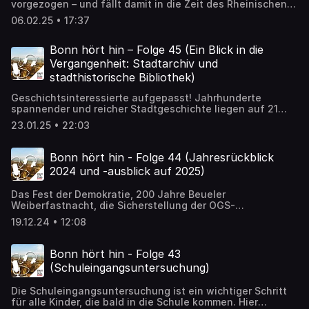
vorgezogen – und fällt damit in die Zeit des Rheinischen
Karnevals! Was das für die Wählenden und das Bonner
06.02.25 • 17:37
Wahlamt heißt, klärt Pressesprecherin Barbara Löcherbach
mit Dieter Schubert, Wahlamtsleiter der Stadt Bonn und
Alexander Schultz, Bonner Wahlhelfer.
Bonn hört hin – Folge 45 (Ein Blick in die
Vergangenheit: Stadtarchiv und
stadthistorische Bibliothek)
Geschichtsinteressierte aufgepasst! Jahrhunderte
spannender und reicher Stadtgeschichte liegen auf 21
Regalkilometern im Bonner Stadtarchiv und warten darauf,
23.01.25 • 22:03
entdeckt zu werden. Wie Bürger*innen das Archiv und die
stadthistorische Bibliothek nutzen können und welche
faszinierenden Fundstücke dort liegen, darüber spricht
Bonn hört hin - Folge 44 (Jahresrückblick
Stadtsprecherin Barbara Löcherbach im Podcast mit der
2024 und -ausblick auf 2025)
Leiterin des Stadtarchivs und der stadthistorischen
Bibliothek Dr. Yvonne Leiverkus.
Das Fest der Demokratie, 200 Jahre Beueler
Weiberfastnacht, die Sicherstellung der OGS-
Finanzierung und in der Beethovenhalle erklang endlich
19.12.24 • 12:08
wieder Musik: Diese und weitere Themen begleiteten
Bonn im Jahr 2024. Im Podcast mit Stadtsprecherin
Barbara Löcherbach blickt Oberbürgermeisterin Katja
Bonn hört hin - Folge 43
Dörner zurück auf die vergangenen Monate und wagt
(Schuleingangsuntersuchung)
außerdem einen Ausblick auf das Jahr 2025.
Die Schuleingangsuntersuchung ist ein wichtiger Schritt
für alle Kinder, die bald in die Schule kommen. Hier