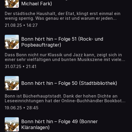
Barbara Löcherbach. Mehr zur Schulpsychologie erfahren
waermewende.php Bonner Energie Agentur - BEA:
Michael Fark)
Sie unter bonn.de/schulpsychologie. Den vierteljährlichen
https://www.bonner-energie-agentur.de/
Newsletter der Schulpsychologie Bonn können schulische
Der städtische Haushalt, der Etat, klingt erst einmal ein
Fachkräfte und an schulpsychologischen Themen
wenig sperrig. Was genau er ist und warum er jeden
Interessierte per Mail anfordern.
Bonnerin betrifft, erklärt im Podcast Stadtkämmerer
21.08.25 • 14:27
Michael Fark. Im Gespräch mit Stadtsprecherin Barbara
Löcherbach spricht er außerdem über eine
Verpackungssteuer und darüber, was er mit dem Thema
Bonn hört hin – Folge 51 (Rock- und
Lachgas zu tun hat.
Popbeauftragter)
Dass Bonn nicht nur Klassik und Jazz kann, zeigt sich in
einer sehr vielfältigen und bunten Musikszene mit vielen
Bands und Künstler*innen. Doch die haben es nicht immer
31.07.25 • 21:41
leicht ein Publikum zu finden. Genau hier setzt Hans-
Joachim Over an. Als Rock- und Popbeauftragter der Stadt
Bonn bringt er Musiker*innen zusammen, schafft Bühnen
Bonn hört hin – Folge 50 (Stadtbibliothek)
und Events, wie zum Beispiel die Stadtgartenkonzerte,
und fördert die Vernetzung. Im Gespräch mit
Stadtsprecherin Barbara Löcherbach spricht er über seine
Bonn ist Bücherhauptstadt. Dank der hohen Dichte an
Arbeit und die Herausforderungen in der Bonner
Leseeinrichtungen hat der Online-Buchhändler Bookbot
Musikszene.
der Bundesstadt 2024 diesen Titel verliehen. Einen
19.06.25 • 28:45
wichtigen Beitrag dazu leistet die Stadtbibliothek. Welche
Bedeutung sie hat, wie der Alltag von Bibliothekar*innen
aussieht und warum sie im April einen Monat lang
Bonn hört hin – Folge 49 (Bonner
geschlossen war, erklärt die Direktorin der Stadtbibliothek
Kläranlagen)
Helga Albrecht im Gespräch mit der Stadtsprecherin