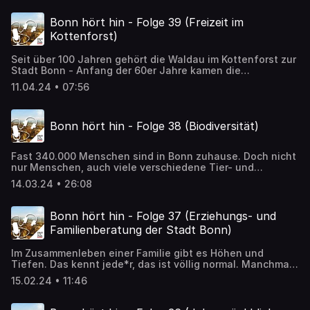
Wiesner, Guido Schlottmann vom Stadtplanungsamt und
freiwilligen Feuerwehr schaut Barbara Löcherbach in
Architekt Stefan Schevardo mit Stadtsprecherin Barbara
dieser Folge hinter die Kulissen der Arbeit bei der
Bonn hört hin - Folge 39 (Freizeit im
Löcherbach.
Feuerwehr.
Kottenforst)
Seit über 100 Jahren gehört die Waldau im Kottenforst zur
Stadt Bonn - Anfang der 60er Jahre kamen die
Wildgehege mit Damwild und Wildschweinen dazu. Seit
11.04.24 • 07:56
Generationen sind die Waldau und der Kottenforst ein
beliebtes Ausflugsziel für Jung und Alt. Über die
Möglichkeiten der Freizeitgestaltung im Wald spricht in
Bonn hört hin - Folge 38 (Biodiversität)
dieser Folge Stadtförsterin Julia Johnson mit Barbara
Löcherbach.
Fast 340.000 Menschen sind in Bonn zuhause. Doch nicht
nur Menschen, auch viele verschiedene Tier- und
Pflanzenarten fühlen sich hier wohl. Sie bewohnen die
14.03.24 • 26:08
Grünflächen der Stadt, aber sie leben auch dort, wo wir
sie vielleicht nicht erwarten: in Pflasterritzen oder an
Hauswänden – also mitten unter uns. Die Mitarbeitenden
Bonn hört hin - Folge 37 (Erziehungs- und
des Amtes für Umwelt und Stadtgrün entwerfen derzeit
Familienberatung der Stadt Bonn)
eine Strategie, um die Vielfalt der Arten zu bewahren.
Darüber sprechen in dieser Folge Sandra Krueger vom
Im Zusammenleben einer Familie gibt es Höhen und
Biodiversitätsmanagement der Bundesstadt und David
Tiefen. Das kennt jede*r, das ist völlig normal. Manchmal
Baier, Leiter des Amts für Umwelt und Stadtgrün, mit
aber wachsen einem die Sorgen auch über den Kopf. In
Barbara Löcherbach. Wer den Bonner Baumbeeten helfen
15.02.24 • 11:46
solchen Situationen hilft die Erziehungs- und
und eine Grünpatenschaft übernehmen möchte, erfährt
Familienberatung der Stadt Bonn. Wie die kostenlose
hier mehr Die Bonner Biodiversitätsstrategie Artenvielfalt
Beratung von Erwachsenen, Kindern und Jugendlichen