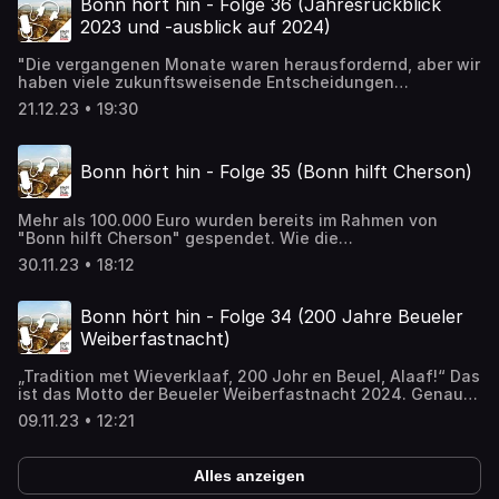
in Bonn
Bonn hört hin - Folge 36 (Jahresrückblick
sowie pädagogischen Fachkräften rund um Familie und
2023 und -ausblick auf 2024)
Erziehung abläuft, erklären in dieser Folge Jutta Bennecke
und Alexandra Marland. Sie leiten beide die
"Die vergangenen Monate waren herausfordernd, aber wir
Psychologische Erziehungs- und Familienberatungsstelle.
haben viele zukunftsweisende Entscheidungen
getroffen", sagt Oberbürgermeisterin Katja Dörner im
21.12.23 • 19:30
Podcast über das Jahr 2023. Welche Entscheidungen das
unter anderem waren und welche Aufgaben sowie
schönen Dinge im kommenden Jahr auf Bonn warten, das
Bonn hört hin - Folge 35 (Bonn hilft Cherson)
erzählt sie im Gespräch mit Stadtsprecherin Barbara
Löcherbach. __________________________________________ Mehr zum
Klimaplan: https://bonn.de/klimaplan Zur Seite der
Mehr als 100.000 Euro wurden bereits im Rahmen von
Oberbürgermeisterin:
"Bonn hilft Cherson" gespendet. Wie die
https://bonn.de/oberbuergermeisterin
Solidaritätspartnerschaft zwischen Bonn und der
30.11.23 • 18:12
ukrainischen Stadt entstand und wie auch Sie helfen
können, das berichten Katrin Trushevskyy,
Programmkoordinatorin Ukraine bei der Hilfsorganisation
Bonn hört hin - Folge 34 (200 Jahre Beueler
Help, und Stefan Wagner, Leiter des Amtes für
Weiberfastnacht)
Internationales und globale Nachhaltigkeit bei der Stadt
Bonn, im Gespräch mit Stadtsprecherin Barbara
„Tradition met Wieverklaaf, 200 Johr en Beuel, Alaaf!“ Das
Löcherbach. Spendenkonto Help – Hilfe zur Selbsthilfe
ist das Motto der Beueler Weiberfastnacht 2024. Genauer
IBAN: DE47 3708 0040 0240 0030 00 BIC: DRES DE FF 370
gesagt, der 200. Beueler Weiberfastnacht! Was der
Commerzbank Spendenstichwort: Bonn hilft Cherson
09.11.23 • 12:21
Wieverfastelovend im kommenden Jahr bietet und was
Online-Spende
seine Geschichte so einzigartig macht, darüber spricht
Stadtsprecherin Barbara Löcherbach mit dem Leiter der
Alles anzeigen
Bezirksverwaltungsstelle Beuel, Ralf Birkner.