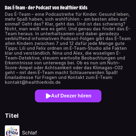
Das É-Team - der Podcast von Healthier Kids
Das É-Team – eine Podcastreihe für Kinder. Gesund leben,
mehr Spaß haben, sich wohlfühlen - am besten alles auf
einmal! Geht das? Klar, geht das. Und ist das schwierig?
Nicht, man weiß wie es geht. Und genau das findet das É-
Team heraus. In unterhaltsamen und dabei geradezu
verblüffend informativen Podcast-Folgen gibt das É-Team
allen Kindern zwischen 7 und 12 dafür jede Menge gute
Tipps: Lili und Felix ordnen im É-Team-Studio alle Fakten
klar und verständlich. Nina und Alex, die wuseligen É-
Team-Detektive, steuern wertvolle Beobachtungen und
Erkenntnisse von unterwegs bei. Ob es nun um Nutri-
Score-Ampel oder Achtsamkeit oder das Klimagas-C02
geht – mit dem É-Team macht Schlauerwerden Spaß!
Emailadresse für Fragen und Kontakt zum È-Team:
kontakt@healthierkids.de
Auf Deezer hören
Titel
Schlaf