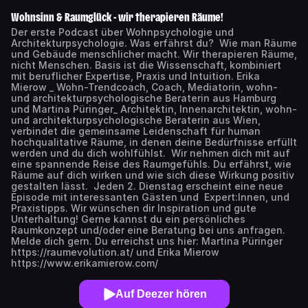
Wohnsinn & Raumglück - wir therapieren Räume!
Der erste Podcast über Wohnpsychologie und
Architekturpsychologie. Was erfährst du? Wie man Räume
und Gebäude menschlicher macht. Wir therapieren Räume,
nicht Menschen. Basis ist die Wissenschaft, kombiniert
mit beruflicher Expertise, Praxis und Intuition. Erika
Mierow _ Wohn-Trendcoach, Coach, Mediatorin, wohn-
und architekturpsychologische Beraterin aus Hamburg
und Martina Püringer_ Architektin, Innenarchitektin, wohn-
und architekturpsychologische Beraterin aus Wien,
verbindet die gemeinsame Leidenschaft für human
hochqualitative Räume, in denen deine Bedürfnisse erfüllt
werden und du dich wohlfühlst. Wir nehmen dich mit auf
eine spannende Reise des Raumgefühls. Du erfährst, wie
Räume auf dich wirken und wie sich diese Wirkung positiv
gestalten lässt. Jeden 2. Dienstag erscheint eine neue
Episode mit interessanten Gästen und Expert:Innen, und
Praxistipps. Wir wünschen dir Inspiration und gute
Unterhaltung! Gerne kannst du ein persönliches
Raumkonzept und/oder eine Beratung bei uns anfragen.
Melde dich gern. Du erreichst uns hier: Martina Püringer
https://raumevolution.at/ und Erika Mierow
https://www.erikamierow.com/
Auf Deezer hören