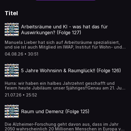
Titel
Arbeitsräume und KI - was hat das für
Auswirkungen? (Folge 127)
Manuela Lieber hat sich auf Arbeitsräume spezialisiert,
und sie ist auch Mitglied im IWAP, Institut für Wohn- und
Architekturpsychologie. Sie sagt "Arbeitsräume im KI-
04.08.26 • 30:51
Zeitalter sind neurokomptibel" und sie hält Vorträge über
menschengerechte Raumgestaltung. Was verändert sich
durch die KI? Wird der physische Raum weniger bewusst
5 Jahre Wohnsinn & Raumglück!! (Folge 126)
wahrgenommen und verengt sich? Oder aber erhält man
ein erweitertes Raumgefühl, weil man sich informierter
fühlt, einen anderen Überblick erhält und der Eindruck
Hurra: wir haben ein halbes Jahrzehnt geschafft und
entsteht, einen größeren Raum zu
feiern heute Jubiläum: unser 5jähriges!!Genau am 21. Juli
"bewohnen"? Inzwischen wird die Ausbreitung der KI mit
2021 sind wir mit der Folge 1 auf Sendung gegangen und
der Ära der Industrialisierung verglichen. Eine riesengroße
21.07.26 • 25:52
heute am 21. Juli 2026 sind wir wieder online.Vielen Dank
Transformation, die sich gerade vollzieht. Wir dürfen sehr
an all unsere Hörer und Hörerinnen, die uns treu sind und
gespannt sein.
uns folgen und uns immer wieder zurückmelden, wie gut
Raum und Demenz (Folge 125)
ihnen der Podcast gefällt. Vielen Dank auch an all unsere
bisherigen Gäste, mit denen jedes Gespräch zu einem
bestimmten Thema immer sehr interessant war. Wir haben
Die Alzheimer-Forschung geht davon aus, dass im Jahr
zum Glück noch viele Ideen!
2050 wahrscheinlich 20 Millionen Menschen in Europa von