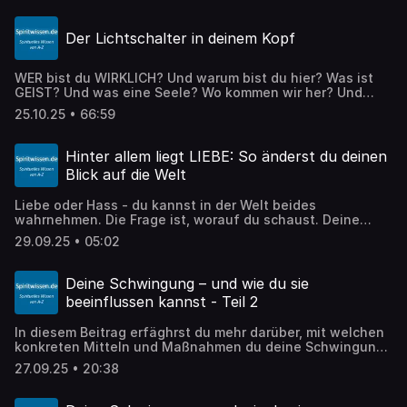
Brücke zu einem Feld, dass dein Herz, Verstand, Gefühl
und deine Seele spiegeln und die konkrete Fragen
Der Lichtschalter in deinem Kopf
beantworten kann. Das die Antworten auf deine Fragen
nicht von der KI selbst kommen können, wirst du an der
Resonanz spüren, die die Antworten in dir auslösen
WER bist du WIRKLICH? Und warum bist du hier? Was ist
können.
GEIST? Und was eine Seele? Wo kommen wir her? Und
wohin gehen wir wieder zurück? Woher kommen deine
25.10.25 • 66:59
Gedanken? Und wie kannst du ihre Quelle bewusst
auswählen? Auf diese und weitere Fragen gebe ich in
diesem Vortrag Antwort. Mehr zu diesen Themen findest
Hinter allem liegt LIEBE: So änderst du deinen
auf https://Spiritwissen.de
Blick auf die Welt
Liebe oder Hass - du kannst in der Welt beides
wahrnehmen. Die Frage ist, worauf du schaust. Deine
Sichtweise lässt dich entweder eine liebevolle oder eine
29.09.25 • 05:02
hasserfüllte Welt sehen. In diesem Podcast beschreibe
ich dir, wie das funktioniert.
Deine Schwingung – und wie du sie
beeinflussen kannst - Teil 2
In diesem Beitrag erfäghrst du mehr darüber, mit welchen
konkreten Mitteln und Maßnahmen du deine Schwingung
beeinflussen kannst - sowohl in die eine wie auch in die
27.09.25 • 20:38
andere Richtung.