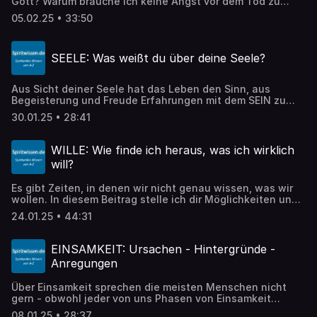
Gott? Warum brauche ich keine Angst vor dem Tod zu
haben? In diesem Beitrag gehe ich auf diese und weitere
05.02.25 • 33:50
Fragen ein und zeige dir den großen Rahmen auf, in dem
dein Leben stattfindet.
SEELE: Was weißt du über deine Seele?
Aus Sicht deiner Seele hat das Leben den Sinn, aus
Begeisterung und Freude Erfahrungen mit dem SEIN zu
machen. Deine Seele ist auch nicht an Wissen
30.01.25 • 28:41
interessiert, sondern an gefühlsmäßigen Erfahrungen. Die
wichtigste Frage in jedem Augenblick deines Lebens
lautet daher: "Wie fühlt sich mein Leben und die JETZIGE
WILLE: Wie finde ich heraus, was ich wirklich
Situation, in der ich gerade bin, an?"
will?
Es gibt Zeiten, in denen wir nicht genau wissen, was wir
wollen. In diesem Beitrag stelle ich dir Möglichkeiten und
Methoden vor, die dir bei der Beantwortung dieser sehr
24.01.25 • 44:31
persönlichen Frage helfen können.
EINSAMKEIT: Ursachen - Hintergründe -
Anregungen
Über Einsamkeit sprechen die meisten Menschen nicht
gern - obwohl jeder von uns Phasen von Einsamkeit
mindestens zeitweise erlebt. In diesem Beitrag geht es um
08.01.25 • 28:37