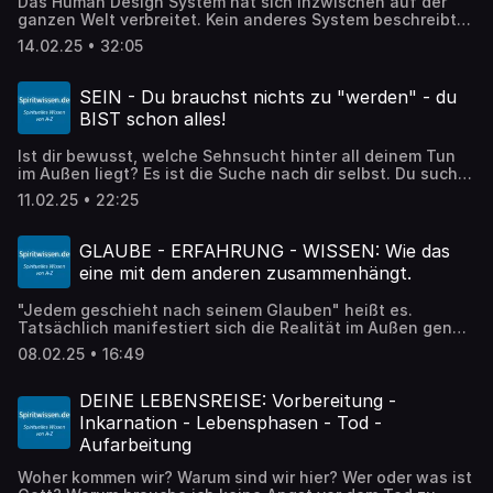
Das Human Design System hat sich inzwischen auf der
ganzen Welt verbreitet. Kein anderes System beschreibt
derartig genau, mit welchen Charaktereigenschaften und
14.02.25 • 32:05
Potentialen ein Mensch ausgestattet wurde. Wer an
Selbsterkenntnis interessiert ist, findet in Human Design
System ein komplexes und extrem tiefgründiges System,
SEIN - Du brauchst nichts zu "werden" - du
dass unser Wesen als Mensch beschreibt.
BIST schon alles!
Ist dir bewusst, welche Sehnsucht hinter all deinem Tun
im Außen liegt? Es ist die Suche nach dir selbst. Du suchst
nach Liebe, nach wahrem Glück finden und einer Welt des
11.02.25 • 22:25
Friedens. Und obwohl dir diese Dinge ganz nah und leicht
erreichbar sind, suchst du sie dort, wo sie nicht sind: Im
Außen. Mit diesem Beitrag möchte ich dir an das
GLAUBE - ERFAHRUNG - WISSEN: Wie das
Wichtigste erinnern, was es in unserem Leben zu
eine mit dem anderen zusammenhängt.
entdecken gilt: Wer du wirklich bist und was dich in
deinem wahren Wesen ausmacht.
"Jedem geschieht nach seinem Glauben" heißt es.
Tatsächlich manifestiert sich die Realität im Außen genau
so, wie du es durch deinen Glauben programmiert hast.
08.02.25 • 16:49
Wenn du an etwas NICHT GLAUBST, verhinderst du in der
Regel dadurch auch die ERFAHRUNG, die dich zu neuem
WISSEN führen könnte. Erfahre mehr über die
DEINE LEBENSREISE: Vorbereitung -
Zusammenhänge in diesem Beitrag!
Inkarnation - Lebensphasen - Tod -
Aufarbeitung
Woher kommen wir? Warum sind wir hier? Wer oder was ist