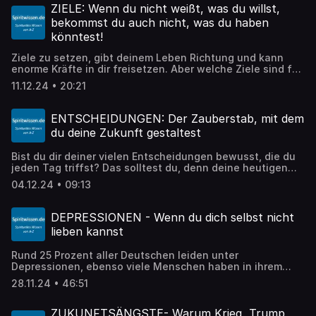
Positives in dein Leben zu bringen! Sogar
ZIELE: Wenn du nicht weißt, was du willst,
wissenschaftliche Studien haben sich mit dem Thema
bekommst du auch nicht, was du haben
beschäftigt und einen Zusammenhang nachgewiesen
könntest!
zwischen Dankbarkeit und vermindertem psychischem
Stress. Auch sind die glücklichsten Menschen die, die
Ziele zu setzen, gibt deinem Leben Richtung und kann
Dankbarkeit entwickelt haben.
enorme Kräfte in dir freisetzen. Aber welche Ziele sind für
dich passend? Und welche der 6 Grundmotivationen, die
11.12.24 • 20:21
ich in diesem Beitrag erläutere, wirkt bei dir, so dass du
deine Ziele daran ausrichten kannst?
ENTSCHEIDUNGEN: Der Zauberstab, mit dem
du deine Zukunft gestaltest
Bist du dir deiner vielen Entscheidungen bewusst, die du
jeden Tag triffst? Das solltest du, denn deine heutigen
Entscheidungen bestimmen darüber, wie dein Leben
04.12.24 • 09:13
morgen sein wird! Deine Entscheidungen sind ein
Zauberstab, ein unglaublich machtvolles Werkzeug, mit
dem du deine eigene Realität gestalten kannst.
DEPRESSIONEN - Wenn du dich selbst nicht
lieben kannst
Rund 25 Prozent aller Deutschen leiden unter
Depressionen, ebenso viele Menschen haben in ihrem
Umfeld jemanden, der unter Depressionen leidet. In
28.11.24 • 46:51
diesem Beitrag beleuchte ich die Ursachen und
Mechanismen von Depressionen und beschreibe 10
Ansätze, die dabei wichtig sind und hilfreich sein können.
ZUKUNFTSÄNGSTE- Warum Krieg, Trump