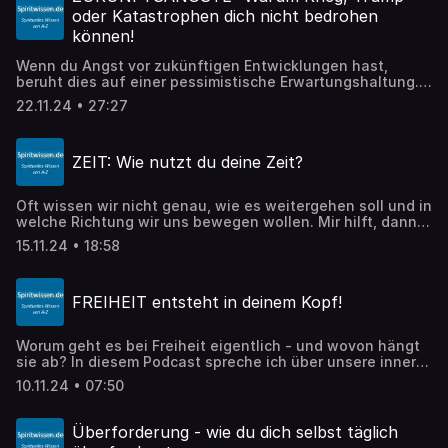
oder Katastrophen dich nicht bedrohen
können!
Wenn du Angst vor zukünftigen Entwicklungen hast,
beruht dies auf einer pessimistische Erwartungshaltung.
Deine Ängste hast du dir über die (sozialen) Medien "ins
22.11.24 • 27:27
Haus" geholt. Niemand weiß, was tatsächlich geschehen
wird - warum also nicht POSITIV in die Zukunft blicken?
Ich beschreibe in diesem Beitrag, warum dies so wichtig
ZEIT: Wie nutzt du deine Zeit?
ist. Und dass dein Blick auf die Zukunft nur von DIR
abhängt: Davon, welchen Informationen zu dich
zuwendest. Denn dazu zwingst dich niemand - das ist
Oft wissen wir nicht genau, wie es weitergehen soll und in
ganz allein deine Entscheidung. Und nur du bist für die
welche Richtung wir uns bewegen wollen. Mir hilft, dann
Auswirkungen dieser Entscheidung verantwortlich...
stehenzubleiben und diese vorübergehende
15.11.24 • 18:58
Orientierungslosigkeit zu erkennen. Denn dann erinnere
ich mich meist daran, was mir wirklich wichtig ist...
FREIHEIT entsteht in deinem Kopf!
Worum geht es bei Freiheit eigentlich - und wovon hängt
sie ab? In diesem Podcast spreche ich über unsere innere
und äußere Freiheit - und wie du sie erlangst!
10.11.24 • 07:50
Überforderung - wie du dich selbst täglich