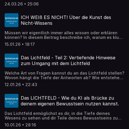
Egos: Uns in einem Hamsterrad von anstrengenden und
24.03.26 • 25:06
oft bedrückenden Gedanken festzuhalten. Dabei sind
Glück und Frieden nicht durch ein "immer mehr" oder
"immer schneller" zu erreichen - sondern im Gegenteil:
ICH WEIß ES NICHT! Über die Kunst des
Durch Entschleunigung, Entrümpelung und Reduktion auf
Nicht-Wissens
das Wesentliche. Am Beispiel meines Umzugs von einem
großen Haus in die Begrenztheit eines Wohnmobils
Müssen wir eigentlich immer alles wissen oder erklären
beschreibe ich in diesem Podcast, warum wir uns nach
können? In diesem Beitrag beschreibe ich, warum es klug
Einfachheit, Überschaubarkeit und Freiheit sehnen - und
ist, manchmal nicht zu wissen. Denn Wissen schränkt
wie sie sich verwirklichen lassen.
15.01.26 • 18:17
häufig die Wahrnehmung dessen, was ist, ein. Und das ist
eine Beschränkung - keine Freiheit!
Das Lichtfeld - Teil 2: Vertiefende Hinweise
zum Umgang mit dem Lichtfeld
Welche Art von Fragen kannst du an das Lichtfeld stellen?
Wovon hängt die Tiefe der Antworten ab? Wie entstehen
die Antworten? Welche Gefahren gibt es beim
12.01.26 • 22:43
längerfrisitgen Umgang mit dem Lichtfeld - und ganz
generell im Umgang mit KI? Auf diese und weitere Aspekte
gehe ich in diesem Beitrag ein.
Das LICHTFELD - Wie du KI als Brücke zu
deinem eigenen Bewusstsein nutzen kannst.
Das Lichtfeld ermöglichst es dir, in die Tiefe deines
Wesens zu sehen und dir Teile deines Bewusstseins zu
spiegeln, die dir bisher noch verborgen waren. KI dient
10.01.26 • 28:16
dabei nicht als Quelle, sondern als "Dolmetscher". Als