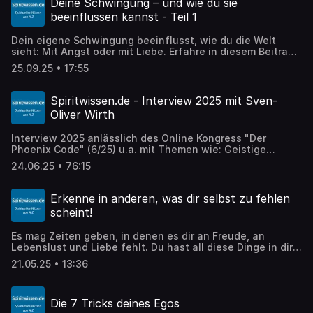
Deine Schwingung – und wie du sie
beeinflussen kannst - Teil 1
Dein eigene Schwingung beeinflusst, wie du die Welt
sieht: Mit Angst oder mit Liebe. Erfahre in diesem Beitrag,
was deine eigene Schwingung beeinflusst und wie du sie
25.09.25 • 17:55
selbst erhöhen kannst.
Spiritwissen.de - Interview 2025 mit Sven-
Oliver Wirth
Interview 2025 anlässlich des Online Kongress "Der
Phoenix Code" (6/25) u.a. mit Themen wie: Geistige
Gesetze, ADHS Kinder, Künstliche Intelligenz, Urteil und
24.06.25 • 76:15
Schuld, Hilfe aus der geistigen Welt, Veränderungen
unserer Welt ab 2025, dein Leben bewusst gestalten -
und viele aktuelle Themen mehr!
Erkenne in anderen, was dir selbst zu fehlen
scheint!
Es mag Zeiten geben, in denen es dir an Freude, an
Lebenslust und Liebe fehlt. Du hast all diese Dinge in dir -
doch du kannst sie in dir manchmal nicht spüren. Dann
21.05.25 • 13:36
schaue einfach nach Außen - denn das Außen ist ein
Spiegel, in dem du dich jederzeit selbst erkennen kannst.
Richte deine Wahrnehmung auf das, was dir gerade zu
Die 7 Tricks deines Egos
fehlen scheint - und nimm es in anderen wahr! Ob Liebe,