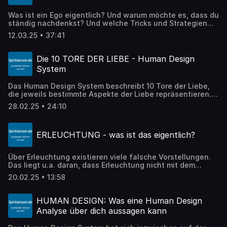
Hoffnung, Frieden, Humor oder Harmonie: Indem du diese
Dinge als Motiv hinter den Handlungen von anderen
Was ist ein Ego eigentlich? Und warum möchte es, dass du
Menschen erkennst, wirst du dich daran erinnern, dass
ständig nachdenkst? Und welche Tricks und Strategien
dies alles auch in dir ist! Es liegt allein an dir, deine
wendet es dabei an? Dies und mehr erkläre ich in diesem
Wahrnehmung auf diese Qualitäten in anderen zu richten.
12.03.25 • 37:41
Beitrag!
Denn sie sind da - im anderen und in dir! Sie zeigen sich
nur in verschiedenen Formen und Ausdrucksweisen, bei
denen du nur auf die dahinterliegende Qualität zu achten
Die 10 TORE DER LIEBE - Human Design
brauchst, um sie als Ausdruck der Liebe, der Gerechtigkeit
System
oder was auch immer zu erkennen. ALLES ist IMMER da -
allein durch die Selektion deiner Wahrnehmungen
Das Human Design System beschreibt 10 Tore der Liebe,
entscheidest du, was du siehst und was nicht.
die jeweils bestimmte Aspekte der Liebe repräsentieren.
Falls eines oder mehrere dieser Tore bei dir aktiviert
28.02.25 • 24:10
wurden, sind dies die Aspekte, bei denen du Liebe zu dir
selbst oder bei anderen am besten erkennen wirst.
ERLEUCHTUNG - was ist das eigentlich?
Über Erleuchtung existieren viele falsche Vorstellungen.
Das liegt u.a. daran, dass Erleuchtung nicht mit dem
Verstand zu erfassen ist, weil dies ein Zustand jenseits
20.02.25 • 13:58
des Denkens ist. Ich beschreibe diesen Zustand in diesem
Podcast - und erkläre, warum du schon längst erleuchtet
bist - es nur noch nicht weißt!
HUMAN DESIGN: Was eine Human Design
Analyse über dich aussagen kann