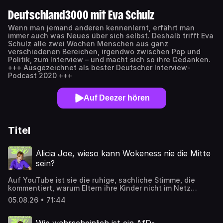
Deutschland3000 mit Eva Schulz
Wenn man jemand anderen kennenlernt, erfährt man
immer auch was Neues über sich selbst. Deshalb trifft Eva
Schulz alle zwei Wochen Menschen aus ganz
verschiedenen Bereichen, irgendwo zwischen Pop und
Politik, zum Interview – und macht sich so ihre Gedanken.
+++ Ausgezeichnet als bester Deutscher Interview-
Podcast 2020 +++
Auf Deezer hören
Titel
Alicia Joe, wieso kann Wokeness nie die Mitte
sein?
Auf YouTube ist sie die ruhige, sachliche Stimme, die
kommentiert, warum Eltern ihre Kinder nicht im Netz
zeigen sollten, Taylor Swift nicht unsere Freundin ist oder
05.08.26 • 71:44
unser Rentensystem nicht funktioniert. Privat, sagt sie
selbst, ist sie eigentlich ein großes Kind, das gern
rumalbert und lange braucht, um bei neuen Leuten