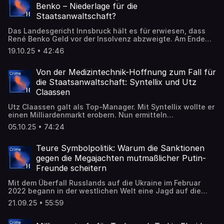
Benko – Niederlage für die
Staatsanwaltschaft?
Das Landesgericht Innsbruck hält es für erwiesen, dass
René Benko Geld vor der Insolvenz abzweigte. Am Ende
fehlte genau ein Cent und Benko hätte eine deutlich
19.10.25 • 42:46
höhere Strafe erwartet.
Von der Medizintechnik-Hoffnung zum Fall für
die Staatsanwaltschaft: Syntellix und Utz
Claassen
Utz Claassen galt als Top-Manager. Mit Syntellix wollte er
einen Milliardenmarkt erobern. Nun ermitteln
Staatsanwälte wegen Insolvenzverschleppung.
05.10.25 • 74:24
Teure Symbolpolitik: Warum die Sanktionen
gegen die Megajachten mutmaßlicher Putin-
Freunde scheitern
Mit dem Überfall Russlands auf die Ukraine im Februar
2022 begann in der westlichen Welt eine Jagd auf die
superreichen Unterstützer des Kremls: die Milliardäre und
21.09.25 • 55:59
Oligarchen Russlands.