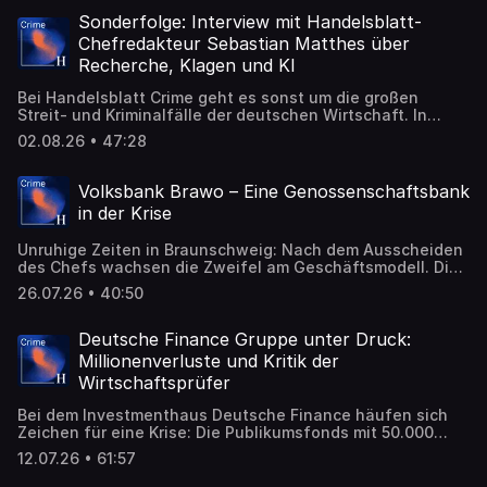
Sonderfolge: Interview mit Handelsblatt-
Chefredakteur Sebastian Matthes über
Recherche, Klagen und KI
Bei Handelsblatt Crime geht es sonst um die großen
Streit- und Kriminalfälle der deutschen Wirtschaft. In
dieser Sonderfolge erklärt Handelsblatt-Chefredakteur
02.08.26 • 47:28
Sebastian Matthes, warum Investigativrecherchen so
wichtig – und so komplex sind.
Volksbank Brawo – Eine Genossenschaftsbank
in der Krise
Unruhige Zeiten in Braunschweig: Nach dem Ausscheiden
des Chefs wachsen die Zweifel am Geschäftsmodell. Die
Staatsanwaltschaft ermittelt im Umfeld der Bank.
26.07.26 • 40:50
Deutsche Finance Gruppe unter Druck:
Millionenverluste und Kritik der
Wirtschaftsprüfer
Bei dem Investmenthaus Deutsche Finance häufen sich
Zeichen für eine Krise: Die Publikumsfonds mit 50.000
Anlegern machen hohe Verluste, es fehlen aktuelle
12.07.26 • 61:57
Bilanzdaten und die Finanzaufsicht schickte einen
Sonderbeauftragten nach München.