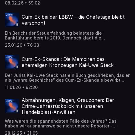
auf bis zu 400 Millionen Euro belaufen. Vieles war bei der
08.02.26 • 59:02
Firmengruppe nicht so wie es scheint.
Cum-Ex bei der LBBW – die Chefetage bleibt
verschont
Ein Bericht der Steuerfahndung belastete die
Bankführung bereits 2019. Dennoch klagt die
Staatsanwaltschaft nun nur zwei Männer aus der dritten
25.01.26 • 76:33
Reihe an.
Cum-Ex-Skandal: Die Memoiren des
ehemaligen Kronzeugen Kai-Uwe Steck
Der Jurist Kai-Uwe Steck hat ein Buch geschrieben, das er
als „wahre Geschichte“ des Cum-Ex-Skandals bewirbt.
Vieles darin stimmt offenbar nicht.
11.01.26 • 92:30
Abmahnungen, Klagen, Grauzonen: Der
Crime-Jahresrückblick mit unseren
Handelsblatt-Anwälten
Was waren die spannendsten Fälle des Jahres? Das
haben wir ausnahmsweise nicht unsere Reporter -
sondern unsere Justiziare gefragt. Zum Jahresende
28.12.25 • 31:05