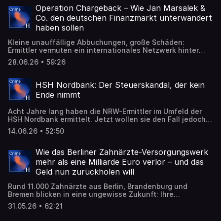
Operation Chargeback – Wie Jan Marsalek &
Co. den deutschen Finanzmarkt unterwandert
haben sollen
Kleine unauffällige Abbuchungen, große Schäden:
Ermittler vermuten ein internationales Netzwerk hinter
Millionen illegaler Kreditkartenzahlungen. Die Spur führt
28.06.26 • 59:26
zu Zahlungsdienstleistern wie Unzer, zu Wirecard – und
wieder einmal Jan Marsalek.
HSH Nordbank: Der Steuerskandal, der kein
Ende nimmt
Acht Jahre lang haben die NRW-Ermittler im Umfeld der
HSH Nordbank ermittelt. Jetzt wollen sie den Fall jedoch
an Hamburg abgeben.
14.06.26 • 52:50
Wie das Berliner Zahnärzte-Versorgungswerk
mehr als eine Milliarde Euro verlor – und das
Geld nun zurückholen will
Rund 11.000 Zahnärzte aus Berlin, Brandenburg und
Bremen blicken in eine ungewisse Zukunft: Ihre
Rentenkasse – das Versorgungswerk der
31.05.26 • 62:21
Zahnärztekammer Berlin (VZB) – hat mindestens rund 1,2
Milliarden Euro verloren.