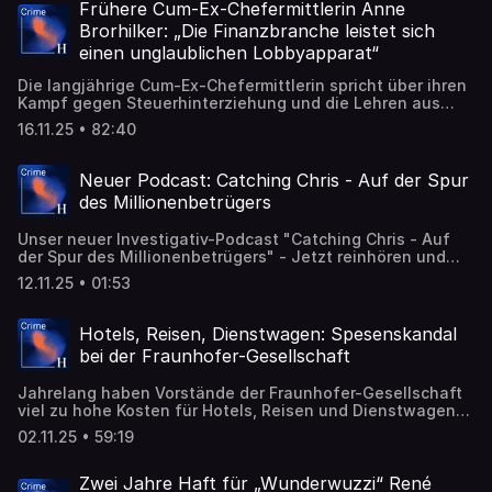
Frühere Cum-Ex-Chefermittlerin Anne
Brorhilker: „Die Finanzbranche leistet sich
einen unglaublichen Lobbyapparat“
Die langjährige Cum-Ex-Chefermittlerin spricht über ihren
Kampf gegen Steuerhinterziehung und die Lehren aus
ihrer Zeit als Oberstaatsanwältin.
16.11.25 • 82:40
Neuer Podcast: Catching Chris - Auf der Spur
des Millionenbetrügers
Unser neuer Investigativ-Podcast "Catching Chris - Auf
der Spur des Millionenbetrügers" - Jetzt reinhören und
abonnieren!
12.11.25 • 01:53
Hotels, Reisen, Dienstwagen: Spesenskandal
bei der Fraunhofer-Gesellschaft
Jahrelang haben Vorstände der Fraunhofer-Gesellschaft
viel zu hohe Kosten für Hotels, Reisen und Dienstwagen
verursacht. Die Aufarbeitung des Skandals wirft Fragen
02.11.25 • 59:19
auf.
Zwei Jahre Haft für „Wunderwuzzi“ René