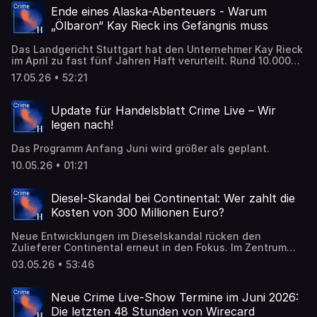
Ende eines Alaska-Abenteuers - Warum
„Ölbaron“ Kay Rieck ins Gefängnis muss
Das Landgericht Stuttgart hat den Unternehmer Kay Rieck
im April zu fast fünf Jahren Haft verurteilt. Rund 10.000
Anleger sollen ihm einen dreistelligen Millionenbetrag zur
17.05.26 • 52:21
Verfügung gestellt haben.
Update für Handelsblatt Crime Live – Wir
legen nach!
Das Programm Anfang Juni wird größer als geplant.
10.05.26 • 01:21
Diesel-Skandal bei Continental: Wer zahlt die
Kosten von 300 Millionen Euro?
Neue Entwicklungen im Dieselskandal rücken den
Zulieferer Continental erneut in den Fokus. Im Zentrum
steht die Frage, wer Verantwortung trägt – und wer am
03.05.26 • 53:46
Ende die Kosten übernimmt.
Neue Crime Live-Show Termine im Juni 2026:
Die letzten 48 Stunden von Wirecard