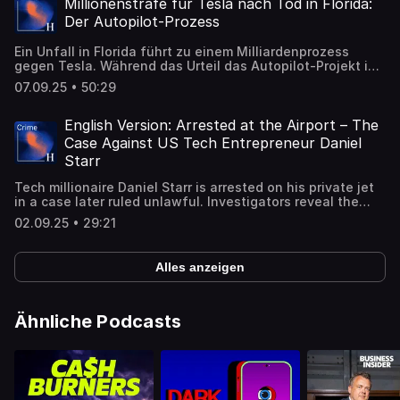
Millionenstrafe für Tesla nach Tod in Florida:
Der Autopilot-Prozess
Ein Unfall in Florida führt zu einem Milliardenprozess
gegen Tesla. Während das Urteil das Autopilot-Projekt ins
Wanken bringt, kämpft das Werk Grünheide mit internen
07.09.25 • 50:29
Krisen.
English Version: Arrested at the Airport – The
Case Against US Tech Entrepreneur Daniel
Starr
Tech millionaire Daniel Starr is arrested on his private jet
in a case later ruled unlawful. Investigators reveal the
shocking story behind the five-year probe.
02.09.25 • 29:21
Alles anzeigen
Ähnliche Podcasts