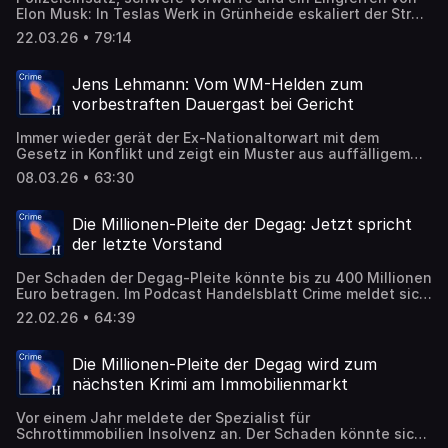
Elon Musk: In Teslas Werk in Grünheide eskaliert der Streit
um die Betriebsratswahl. Was hinter dem Konflikt steckt –
22.03.26 • 79:14
und wie weit ein Management gehen darf.
Jens Lehmann: Vom WM-Helden zum
vorbestraften Dauergast bei Gericht
Immer wieder gerät der Ex-Nationaltorwart mit dem
Gesetz in Konflikt und zeigt ein Muster aus auffälligem
Verhalten und Unehrlichkeit. Nun kommt eine bislang
08.03.26 • 63:30
unbekannte Verurteilung wegen Steuerhinterziehung ans
Licht.
Die Millionen-Pleite der Degag: Jetzt spricht
der letzte Vorstand
Der Schaden der Degag-Pleite könnte bis zu 400 Millionen
Euro betragen. Im Podcast Handelsblatt Crime meldet sich
nun exklusiv der letzte Vorstand zu Wort. Er beschreibt,
22.02.26 • 64:39
wie es aus seiner Sicht zu der Katastrophe kam und
erhebt Vorwürfe gegen den Firmengründer.
Die Millionen-Pleite der Degag wird zum
nächsten Krimi am Immobilienmarkt
Vor einem Jahr meldete der Spezialist für
Schrottimmobilien Insolvenz an. Der Schaden könnte sich