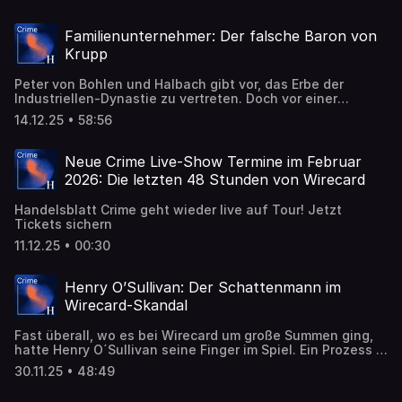
berichten sie, welche Recherchen vor Gericht landeten
und welche Klagen abgewehrt wurden.
Familienunternehmer: Der falsche Baron von
Krupp
Peter von Bohlen und Halbach gibt vor, das Erbe der
Industriellen-Dynastie zu vertreten. Doch vor einer
Hochzeit in Las Vegas hieß er noch Sommer. Er ist
14.12.25 • 58:56
mehrfach vorbestraft.
Neue Crime Live-Show Termine im Februar
2026: Die letzten 48 Stunden von Wirecard
Handelsblatt Crime geht wieder live auf Tour! Jetzt
Tickets sichern
11.12.25 • 00:30
Henry O’Sullivan: Der Schattenmann im
Wirecard-Skandal
Fast überall, wo es bei Wirecard um große Summen ging,
hatte Henry O´Sullivan seine Finger im Spiel. Ein Prozess in
Singapur legt offen, wie der Brite falsche Kontosalden für
30.11.25 • 48:49
Wirecard organisierte – und wie er mit Jan Marsalek
zusammenwirkte.