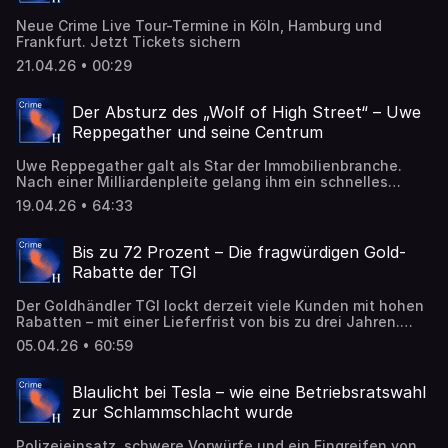
Neue Crime Live Tour-Termine in Köln, Hamburg und
Frankfurt. Jetzt Tickets sichern
21.04.26 • 00:29
Der Absturz des „Wolf of High Street“ – Uwe
Reppegather und seine Centrum
Uwe Reppegather galt als Star der Immobilienbranche.
Nach einer Milliardenpleite gelang ihm ein schnelles
Comeback – nun sitzt er in Haft. Ermittler werfen ihm
19.04.26 • 64:33
Betrug und Bankrott vor.
Bis zu 72 Prozent – Die fragwürdigen Gold-
Rabatte der TGI
Der Goldhändler TGI lockt derzeit viele Kunden mit hohen
Rabatten – mit einer Lieferfrist von bis zu drei Jahren.
Doch wie seriös können diese Angebote wirklich sein?
05.04.26 • 60:59
Blaulicht bei Tesla – wie eine Betriebsratswahl
zur Schlammschlacht wurde
Polizeieinsatz, schwere Vorwürfe und ein Eingreifen von