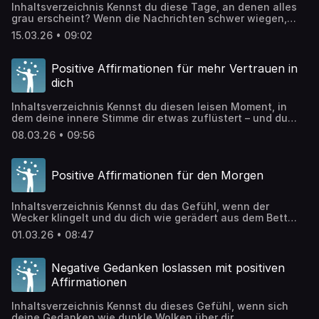
Inhaltsverzeichnis Kennst du diese Tage, an denen alles
grau erscheint? Wenn die Nachrichten schwer wiegen,
Herausforderungen sich stapeln und selbst kleine
15.03.26 • 09:02
Rückschläge übermächtig wirken? In solchen Momenten
fühlt es sich fast unmöglich an, optimistischer zu werden.
Dabei liegt genau hier ein Schlüssel zu mehr
Positive Affirmationen für mehr Vertrauen in
Lebensqualität. Optimismus ist keine angeborene
dich
Eigenschaft, sondern eine bewusste Wahl – […]
Inhaltsverzeichnis Kennst du diesen leisen Moment, in
dem deine innere Stimme dir etwas zuflüstert – und du
ignorierst sie, weil der Zweifel lauter schreit? Vertrauen in
08.03.26 • 09:56
dich selbst ist wie ein Muskel, der trainiert werden
möchte. Wenn du lernst, deine innere Stimme zu stärken
und Selbstzweifel sanft zu verabschieden, öffnest du die
Positive Affirmationen für den Morgen
Tür zu einem […]
Inhaltsverzeichnis Kennst du das Gefühl, wenn der
Wecker klingelt und du dich wie gerädert aus dem Bett
schleppst? Die ersten Minuten des Tages fühlen sich oft
01.03.26 • 08:47
wie ein Kampf an – gegen die Müdigkeit, gegen die Uhr,
gegen dich selbst. Dabei liegt genau in diesen ersten
Morgenstunden ein unglaubliches Potenzial, das deinen
Negative Gedanken loslassen mit positiven
gesamten Tag verwandeln […]
Affirmationen
Inhaltsverzeichnis Kennst du dieses Gefühl, wenn sich
deine Gedanken wie dunkle Wolken über dir