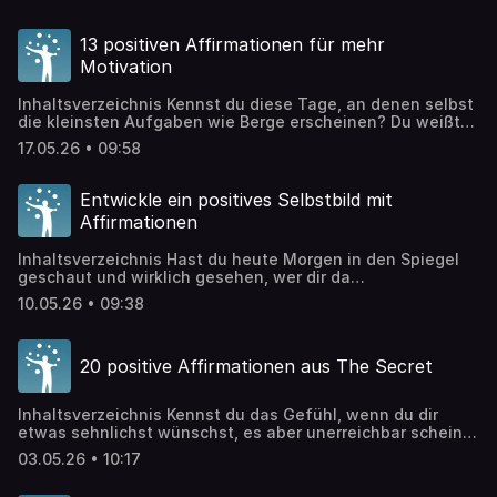
das durchstehen sollst? Mentale Stärke ist kein
angeborenes Talent – sie ist eine Fähigkeit, die du gezielt
entwickeln kannst. Viele Menschen fühlen sich ihren
13 positiven Affirmationen für mehr
Herausforderungen ausgeliefert, weil niemand ihnen
Motivation
gezeigt […]
Inhaltsverzeichnis Kennst du diese Tage, an denen selbst
die kleinsten Aufgaben wie Berge erscheinen? Du weißt
genau, was zu tun wäre, doch die Energie fehlt einfach.
17.05.26 • 09:58
Deine Ziele wirken plötzlich weit entfernt, und die Couch
ruft verlockender als deine To-do-Liste. Mehr Motivation
ist kein Zufall – sie ist eine Kraft, die du in dir wecken […]
Entwickle ein positives Selbstbild mit
Affirmationen
Inhaltsverzeichnis Hast du heute Morgen in den Spiegel
geschaut und wirklich gesehen, wer dir da
entgegenschaut? Ein positives Selbstbild ist keine
10.05.26 • 09:38
Selbstverständlichkeit – es ist eine Fähigkeit, die wir
kultivieren dürfen. Viele von uns haben gelernt, sich
selbst mit den strengsten Augen zu betrachten, jede
20 positive Affirmationen aus The Secret
vermeintliche Unvollkommenheit zu katalogisieren. Doch
was wäre, wenn du dein […]
Inhaltsverzeichnis Kennst du das Gefühl, wenn du dir
etwas sehnlichst wünschst, es aber unerreichbar scheint?
Vielleicht hast du schon von The Secret gehört – dem
03.05.26 • 10:17
faszinierenden Prinzip, dass deine Gedanken magnetisch
wirken und deine Realität formen. Das Gesetz der