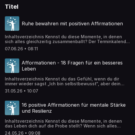
Titel
Ruhe bewahren mit positiven Affirmationen
Inhaltsverzeichnis Kennst du diese Momente, in denen
sich alles gleichzeitig zusammenballt? Der Terminkalender
quillt über, eine unerwartete Nachricht trifft dich aus
07.06.26 • 08:11
heiterem Himmel, und plötzlich fühlst du, wie die innere
Anspannung steigt. Genau dann zeigt sich, ob du Ruhe
bewahren kannst oder vom Sturm mitgerissen wirst. Die
Afformationen - 18 Fragen für ein besseres
Fähigkeit, in herausfordernden Situationen gelassen zu
Leben
bleiben, ist […]
Inhaltsverzeichnis Kennst du das Gefühl, wenn du dir
immer wieder sagst „Ich bin selbstbewusst“, aber dein
Inneres antwortet mit einem leisen „Wirklich?“? Hier
31.05.26 • 10:07
kommen Afformationen ins Spiel – eine transformative
Methode, die dein Denken von Grund auf neu ausrichtet.
Statt gegen innere Widerstände anzukämpfen, aktivierst
16 positive Affirmationen für mentale Stärke
du mit kraftvollen Fragen dein Unterbewusstsein auf eine
und Resilienz
Weise, die […]
Inhaltsverzeichnis Kennst du diese Momente, in denen
das Leben dich auf die Probe stellt? Wenn sich alles
zusammenzuziehen scheint und du dich fragst, wie du
24.05.26 • 09:08