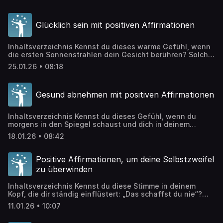
du spürst, wie du den Boden unter den Füßen verlierst? Du
bist nicht allein. In unserer schnelllebigen Welt ist es zur
Herausforderung geworden, innere Balance zu finden und
Glücklich sein mit positiven Affirmationen
zu bewahren. […]
Inhaltsverzeichnis Kennst du dieses warme Gefühl, wenn
die ersten Sonnenstrahlen dein Gesicht berühren? Solche
kleinen Glücksmomente gibt es überall – du musst nur
25.01.26 • 08:18
lernen, sie zu sehen. Viele Menschen suchen das Glück in
großen Ereignissen, dabei liegt die wahre Freude oft im
Verborgenen, im scheinbar Gewöhnlichen. Glücklich sein
Gesund abnehmen mit positiven Affirmationen
ist keine Frage des Zufalls, sondern eine […]
Inhaltsverzeichnis Kennst du dieses Gefühl, wenn du
morgens in den Spiegel schaust und dich in deinem
eigenen Körper fremd fühlst? Vielleicht hast du schon
18.01.26 • 08:42
unzählige Diäten ausprobiert, die alle dasselbe
versprachen und dich am Ende doch nur frustriert haben.
„Gesund abnehmen” bedeutet nicht, deinen Körper zu
Positive Affirmationen, um deine Selbstzweifel
bekämpfen, sondern ihn liebevoll zu unterstützen. In
zu überwinden
diesem Artikel […]
Inhaltsverzeichnis Kennst du diese Stimme in deinem
Kopf, die dir ständig einflüstert: „Das schaffst du nie“?
Die dich klein hält, obwohl du eigentlich wachsen
11.01.26 • 10:07
möchtest? Selbstzweifel zu überwinden ist keine
übermenschliche Leistung, sondern ein liebevoller