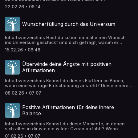
zusammenziehen? Wenn du spürst, wie negative
22.02.26 • 08:14
Gedanken dich herunterziehen und du einfach nicht
weißt, wie du sie wieder loswerden kannst? Du bist nicht
allein damit. Viele Menschen tragen täglich mentalen
Wunscherfüllung durch das Universum
Ballast mit sich herum – Sorgen, Selbstzweifel, alte
Verletzungen. Doch es […]
Inhaltsverzeichnis Hast du schon einmal einen Wunsch
ins Universum geschickt und dich gefragt, warum er
ungehört blieb? Vielleicht war die Botschaft unklar, oder
15.02.26 • 06:48
du hast die Antwort übersehen. Wunscherfüllung durch
das Universum ist kein Zufall – es ist ein Zusammenspiel
aus Klarheit, Vertrauen und innerer Ausrichtung. Die gute
Überwinde deine Ängste mit positiven
Nachricht: Du trägst bereits die Manifestationskraft in […]
Affirmationen
Inhaltsverzeichnis Kennst du dieses Flattern im Bauch,
wenn eine wichtige Entscheidung ansteht? Diese innere
Stimme, die dir zuflüstert: „Lieber nicht, zu riskant“?
08.02.26 • 07:07
Ängste überwinden bedeutet nicht, furchtlos zu werden –
es bedeutet, trotz der Angst den nächsten Schritt zu
wagen. Viele Menschen bleiben ihr Leben lang in ihrer
Positive Affirmationen für deine innere
Komfortzone gefangen, weil sie glauben, Angst sei […]
Balance
Inhaltsverzeichnis Kennst du diese Momente, in denen
sich alles in dir wie ein wilder Ozean anfühlt? Wenn
äußere Stürme dich aus deinem Gleichgewicht reißen und
01.02.26 • 07:07