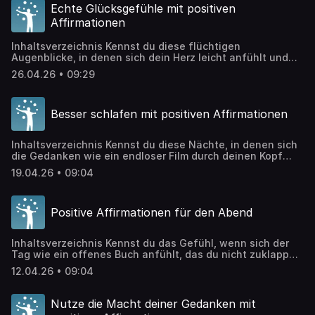
Anziehung ist keine Zauberei, sondern ein kraftvolles
Echte Glücksgefühle mit positiven
Werkzeug, das dir hilft, deine Wünsche in die Welt […]
Affirmationen
Inhaltsverzeichnis Kennst du diese flüchtigen
Augenblicke, in denen sich dein Herz leicht anfühlt und
ein Lächeln über dein Gesicht huscht? Momente, die wie
26.04.26 • 09:29
Sonnenstrahlen durch den Alltag brechen – und dann
einfach wieder verschwinden? Viele von uns erleben
Glück als etwas Zufälliges, das kommt und geht, ohne
Besser schlafen mit positiven Affirmationen
dass wir Einfluss darauf hätten. Doch die Wahrheit […]
Inhaltsverzeichnis Kennst du diese Nächte, in denen sich
die Gedanken wie ein endloser Film durch deinen Kopf
bewegen? Wenn du dich von einer Seite zur anderen
19.04.26 • 09:04
wälzt und der Schlaf sich anfühlt wie ein ferner Traum?
Der Umgang mit Schlafstörungen ist eine der häufigsten
Herausforderungen unserer Zeit – und gleichzeitig ein
Positive Affirmationen für den Abend
Geschenk an dich selbst, […]
Inhaltsverzeichnis Kennst du das Gefühl, wenn sich der
Tag wie ein offenes Buch anfühlt, das du nicht zuklappen
kannst? Die Gedanken kreisen, der Körper ist müde, doch
12.04.26 • 09:04
der Geist findet keine Ruhe. Eine bewusste Abendroutine
schenkt dir genau diese Ruhe – sie ist die sanfte Brücke
zwischen dem Trubel des Tages und dem erholsamen
Nutze die Macht deiner Gedanken mit
Schlaf. […]