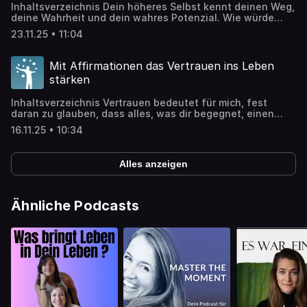
Inhaltsverzeichnis Dein höheres Selbst kennt deinen Weg,
deine Wahrheit und dein wahres Potenzial. Wie würde
sich dein Leben verändern, wenn du jederzeit mit dieser
23.11.25 • 11:04
spirituellen Kraft verbunden wärst? Positive Affirmationen
Podcast – Folge 203 Verbindung mit dem Höheren Selbst
durch positive Affirmationen Die Affirmationen in dieser
Mit Affirmationen das Vertrauen ins Leben
Folge helfen dir dabei, dein spirituelles Bewusstsein zu
stärken
erweitern […]
Inhaltsverzeichnis Vertrauen bedeutet für mich, fest
daran zu glauben, dass alles, was dir begegnet, einen
Sinn hat. Dieses tiefe Urvertrauen schlummert in jedem
16.11.25 • 10:34
von uns und auch du kannst es wieder erwecken. Positive
Affirmationen Podcast – Folge 202 Mit Affirmationen das
Vertrauen ins Leben stärken Die Affirmationen dieser
Alles anzeigen
Episode sind wie Ankerpunkte für dein Urvertrauen. […]
Ähnliche Podcasts