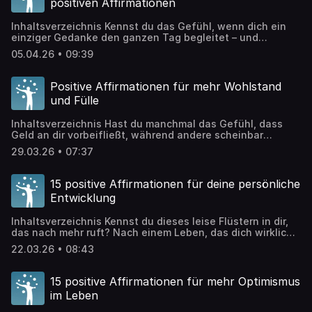
positiven Affirmationen
Inhaltsverzeichnis Kennst du das Gefühl, wenn dich ein
einziger Gedanke den ganzen Tag begleitet – und
plötzlich färbt er alles ein, was du erlebst? Die Macht der
05.04.26 • 09:39
Gedanken ist keine esoterische Theorie, sondern eine
wissenschaftlich belegte Kraft, die jeden Moment deines
Lebens formt. Oft kreisen unsere Gedanken wie ein wilder
Positive Affirmationen für mehr Wohlstand
Strom, ohne dass wir es […]
und Fülle
Inhaltsverzeichnis Hast du manchmal das Gefühl, dass
Geld an dir vorbeifließt, während andere scheinbar
mühelos Wohlstand anziehen? Du bist nicht allein mit
29.03.26 • 07:37
diesem Empfinden. Viele Menschen kämpfen damit, eine
gesunde Beziehung zu Geld aufzubauen und finanzielle
Fülle in ihrem Leben willkommen zu heißen. Die gute
15 positive Affirmationen für deine persönliche
Nachricht: Geld anziehen ist keine Zauberei, sondern eine
Entwicklung
Frage deiner […]
Inhaltsverzeichnis Kennst du dieses leise Flüstern in dir,
das nach mehr ruft? Nach einem Leben, das dich wirklich
erfüllt? Persönliches Wachstum ist der Schlüssel, um die
22.03.26 • 08:43
beste Version deiner selbst zu werden – nicht irgendwann,
sondern jeden Tag ein Stückchen mehr. Viele Menschen
bleiben unter ihren Möglichkeiten, weil sie Veränderung
15 positive Affirmationen für mehr Optimismus
als Bedrohung statt als Geschenk […]
im Leben