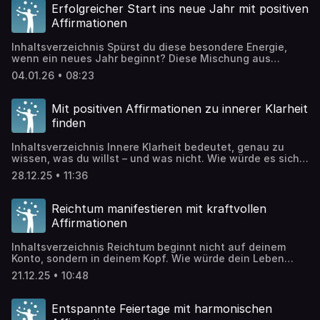
Prozess, bei dem du lernst, dich selbst mit neuen Augen
Erfolgreicher Start ins neue Jahr mit positiven
zu sehen. Viele Menschen kämpfen täglich gegen ihren
Affirmationen
inneren Kritiker. […]
Inhaltsverzeichnis Spürst du diese besondere Energie,
wenn ein neues Jahr beginnt? Diese Mischung aus
Vorfreude und vielleicht auch ein wenig Unsicherheit? Ein
04.01.26 • 08:23
neues Jahr ist wie eine leere Leinwand – voller
Möglichkeiten, aber auch Fragen. Viele von uns möchten
Neuanfänge wagen, wissen aber nicht genau, wo sie
Mit positiven Affirmationen zu innerer Klarheit
beginnen sollen. Zwischen guten Vorsätzen und echter
finden
Veränderung […]
Inhaltsverzeichnis Innere Klarheit bedeutet, genau zu
wissen, was du willst – und was nicht. Wie würde es sich
anfühlen, wenn du voller Sicherheit und mit klarem Fokus
28.12.25 • 11:36
Entscheidungen treffen könntest, die dein Leben wirklich
voranbringen? Positive Affirmationen Podcast – Folge 208
Mit positiven Affirmationen zu innerer Klarheit finden Die
Reichtum manifestieren mit kraftvollen
Affirmationen dieser Episode sind wie Anker […]
Affirmationen
Inhaltsverzeichnis Reichtum beginnt nicht auf deinem
Konto, sondern in deinem Kopf. Wie würde dein Leben
aussehen, wenn du das Mangeldenken hinter dir lässt
21.12.25 • 10:48
und ein Leben in Fülle deine natürliche Realität wäre?
Positive Affirmationen Podcast – Folge 207 Reichtum
manifestieren mit kraftvollen Affirmationen Die
Entspannte Feiertage mit harmonischen
Affirmationen in dieser Folge helfen dir, dein Bewusstsein