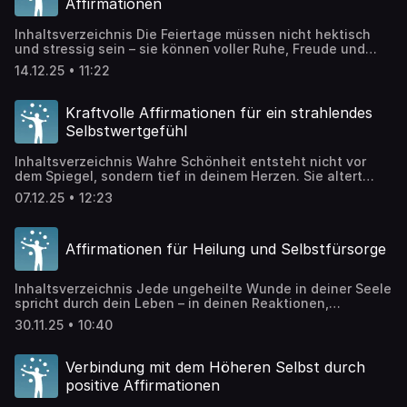
Affirmationen
für Wohlstand zu […]
Inhaltsverzeichnis Die Feiertage müssen nicht hektisch
und stressig sein – sie können voller Ruhe, Freude und
bewusstem Genuss sein. Wie wäre es, wenn du in diesem
14.12.25 • 11:22
Jahr die Feiertage wirklich entspannt und voller
Leichtigkeit genießen könntest? Positive Affirmationen
Podcast – Folge 206 Entspannte Feiertage mit
Kraftvolle Affirmationen für ein strahlendes
harmonischen Affirmationen Die Affirmationen in dieser
Selbstwertgefühl
Folge unterstützen bei entspannten […]
Inhaltsverzeichnis Wahre Schönheit entsteht nicht vor
dem Spiegel, sondern tief in deinem Herzen. Sie altert
nicht, braucht keine Bestätigung und kann durch keine
07.12.25 • 12:23
Makel gemindert werden – deine innere Schönheit ist das
zeitlose Leuchten deiner einzigartigen Essenz. Positive
Affirmationen Podcast – Folge 205 Kraftvolle
Affirmationen für Heilung und Selbstfürsorge
Affirmationen für ein strahlendes Selbstwertgefühl Die
Affirmationen dieser Episode sind wie […]
Inhaltsverzeichnis Jede ungeheilte Wunde in deiner Seele
spricht durch dein Leben – in deinen Reaktionen,
Beziehungen und unbewussten Entscheidungen. Der Weg
30.11.25 • 10:40
zur wahren Freiheit führt nicht um diese Wunden herum,
sondern mitten durch sie hindurch. Positive Affirmationen
Podcast – Folge 204 Affirmationen für Heilung und
Verbindung mit dem Höheren Selbst durch
Selbstfürsorge Die Affirmationen in dieser Folge
positive Affirmationen
unterstützen dich dabei, deine […]