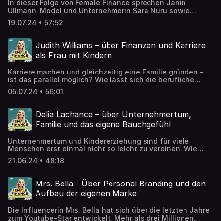
In dieser Folge von Female Finance sprechen Janin
Ullmann, Model und Unternehmerin Sara Nuru sowie
Finanz-Journalistin und Podcasterin Anissa Brinkhoff
19.07.24 • 57:52
über die besten Tipps und Tricks für die eigene
Finanzplanung. Sie beleuchten, wie der erste Schritt in die
finanzielle Unabhängigkeit gelingt und welche
Judith Williams – über Finanzen und Karriere
Herausforderungen Frauen dabei überwinden können.
als Frau mit Kindern
Sara Nuru teilt ehrlich ihre persönliche Reise, wie sie trotz
anfänglicher Unsicherheiten erfolgreich in die Welt der
Karriere machen und gleichzeitig eine Familie gründen –
Finanzen eingestiegen ist. Die Diskussion umfasst auch
ist das parallel möglich? Wie lässt sich die berufliche
die wichtige Frage, ob es an der Zeit ist, Verantwortung
Laufbahn mit Familie und Kindern vereinbaren? Wie bleibt
für die eigenen Finanzen zu übernehmen sowie die
05.07.24 • 56:01
man finanziell unabhängig vom Partner? Und welche
Ängste vor Fehlern beim Investieren. „Ich habe mit kleinen
Nachteile ergeben sich für Frauen durch den
Summen angefangen,“ erklärt Sara Nuru. „Was bin ich
Kinderwunsch in unserer Gesellschaft?
bereit zu bezahlen? Welche Summe würde mir wehtun,
Delia Lachance – über Unternehmertum,
welche nicht?“ Ihr Rat: Klein anfangen, Fehler akzeptieren
Familie und das eigene Bauchgefühl
und mutig den Weg zur finanziellen Unabhängigkeit
gehen.
Unternehmertum und Kindererziehung sind für viele
Menschen erst einmal nicht so leicht zu vereinen. Wie
geht man als erfolgreiche Gründerin mit dem sogenannten
21.06.24 • 48:18
„Mom Guilt“ um? Wie schafft man es, qualitativ wertvolle
Zeit mit seinen Kindern und einen stressigen Arbeitsalltag
zu vereinigen? Wie kann es sein, dass trotz der
Mrs. Bella - Über Personal Branding und den
Doppelbelastung weiblich geführte Startups nachhaltig
Aufbau der eigenen Marke
erfolgreicher sind?
Die Influencerin Mrs. Bella hat sich über die letzten Jahre
zum Youtube-Star entwickelt. Mehr als drei Millionen